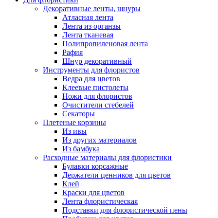
Декоративные ленты, шнуры
Атласная лента
Лента из органзы
Лента тканевая
Полипропиленовая лента
Рафия
Шнур декоративный
Инструменты для флористов
Ведра для цветов
Клеевые пистолеты
Ножи для флористов
Очистители стебелей
Секаторы
Плетеные корзины
Из ивы
Из других материалов
Из бамбука
Расходные материалы для флористики
Булавки корсажные
Держатели ценников для цветов
Клей
Краски для цветов
Лента флористическая
Подставки для флористической пены