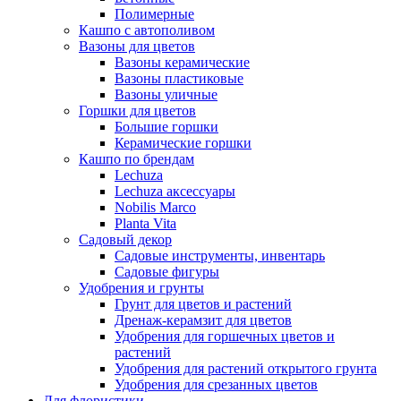
Полимерные
Кашпо с автополивом
Вазоны для цветов
Вазоны керамические
Вазоны пластиковые
Вазоны уличные
Горшки для цветов
Большие горшки
Керамические горшки
Кашпо по брендам
Lechuza
Lechuza аксессуары
Nobilis Marco
Planta Vita
Садовый декор
Садовые инструменты, инвентарь
Садовые фигуры
Удобрения и грунты
Грунт для цветов и растений
Дренаж-керамзит для цветов
Удобрения для горшечных цветов и
растений
Удобрения для растений открытого грунта
Удобрения для срезанных цветов
Для флористики