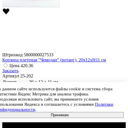
Штрихкод
5800000027533
Корзина плетеная "Чемодан" (ротанг), 20x12xH11 см
Цена
420.36
Заказать
Артикул
25-202
Размер
20 × 12 × 11 см
Цвет
Натуральный
 данном сайте используются файлы cookie и система сбора
атистики Яндекс Метрика для анализа трафика.
Материал
Ротанг
одолжая использовать сайт, вы принимаете условия
Ед. продажи
Штука
пользования Яндекса и соглашаетесь с условиями
Политики
Цена
420.36
онфиденциальности
.
Принимаю