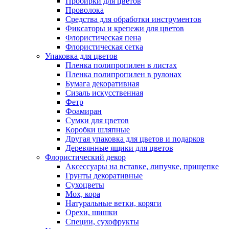
Пробирки для цветов
Проволока
Средства для обработки инструментов
Фиксаторы и крепежи для цветов
Флористическая пена
Флористическая сетка
Упаковка для цветов
Пленка полипропилен в листах
Пленка полипропилен в рулонах
Бумага декоративная
Сизаль искусственная
Фетр
Фоамиран
Сумки для цветов
Коробки шляпные
Другая упаковка для цветов и подарков
Деревянные ящики для цветов
Флористический декор
Аксессуары на вставке, липучке, прищепке
Грунты декоративные
Сухоцветы
Мох, кора
Натуральные ветки, коряги
Орехи, шишки
Специи, сухофрукты