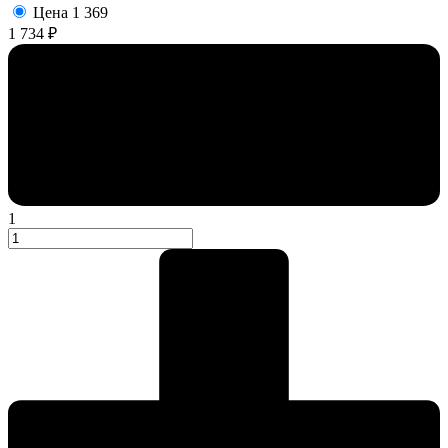
Цена
1 369
1 734 ₽
1