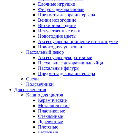
Елочные игрушки
Фигуры декоративные
Предметы декора интерьера
Венки новогодние
Ветки новогодние
Искусственные елки
Новогодние цветы
Аксессуары на прищепке и на липучке
Новогодняя упаковка
Пасхальный декор
Аксессуары декоративные
Пасхальные декоративные яйца
Пасхальные фигуры
Предметы декора интерьера
Свечи
Подсвечники
Для озеленения
Кашпо для цветов
Керамические
Металлические
Пластиковые
Стеклянные
Деревянные
Плетеные
Бетонные