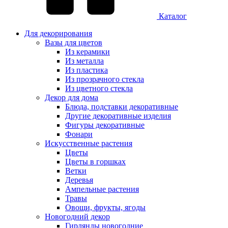
Каталог
Для декорирования
Вазы для цветов
Из керамики
Из металла
Из пластика
Из прозрачного стекла
Из цветного стекла
Декор для дома
Блюда, подставки декоративные
Другие декоративные изделия
Фигуры декоративные
Фонари
Искусственные растения
Цветы
Цветы в горшках
Ветки
Деревья
Ампельные растения
Травы
Овощи, фрукты, ягоды
Новогодний декор
Гирлянды новогодние