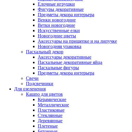
Елочные игрушки
Фигуры декоративные
Предметы декора интерьера
Венки новогодние
Ветки новогодние
Искусственные елки
Новогодние цветы
Аксессуары на прищепке и на липучке
Новогодняя упаковка
Пасхальный декор
Аксессуары декоративные
Пасхальные декоративные яйца
Пасхальные фигуры
Предметы декора интерьера
Свечи
Подсвечники
Для озеленения
Кашпо для цветов
Керамические
Металлические
Пластиковые
Стеклянные
Деревянные
Плетеные
Бетонные