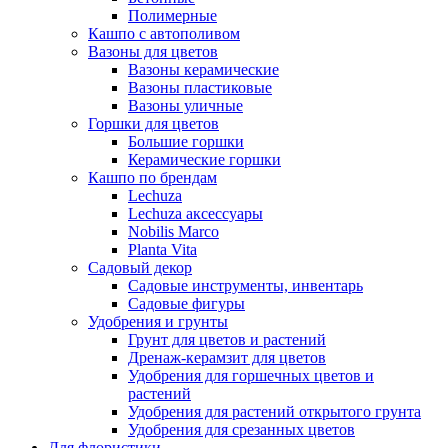
Полимерные
Кашпо с автополивом
Вазоны для цветов
Вазоны керамические
Вазоны пластиковые
Вазоны уличные
Горшки для цветов
Большие горшки
Керамические горшки
Кашпо по брендам
Lechuza
Lechuza аксессуары
Nobilis Marco
Planta Vita
Садовый декор
Садовые инструменты, инвентарь
Садовые фигуры
Удобрения и грунты
Грунт для цветов и растений
Дренаж-керамзит для цветов
Удобрения для горшечных цветов и
растений
Удобрения для растений открытого грунта
Удобрения для срезанных цветов
Для флористики