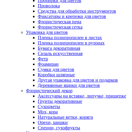
Пробирки для цветов
Проволока
Средства для обработки инструментов
Фиксаторы и крепежи для цветов
Флористическая пена
Флористическая сетка
Упаковка для цветов
Пленка полипропилен в листах
Пленка полипропилен в рулонах
Бумага декоративная
Сизаль искусственная
Фетр
Фоамиран
Сумки для цветов
Коробки шляпные
Другая упаковка для цветов и подарков
Деревянные ящики для цветов
Флористический декор
Аксессуары на вставке, липучке, прищепке
Грунты декоративные
Сухоцветы
Мох, кора
Натуральные ветки, коряги
Орехи, шишки
Специи, сухофрукты