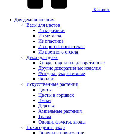
Каталог
Для декорирования
Вазы для цветов
Из керамики
Из металла
Из пластика
Из прозрачного стекла
Из цветного стекла
Декор для дома
Блюда, подставки декоративные
Другие декоративные изделия
Фигуры декоративные
Фонари
Искусственные растения
Цветы
Цветы в горшках
Ветки
Деревья
Ампельные растения
Травы
Овощи, фрукты, ягоды
Новогодний декор
Гирлянды новогодние