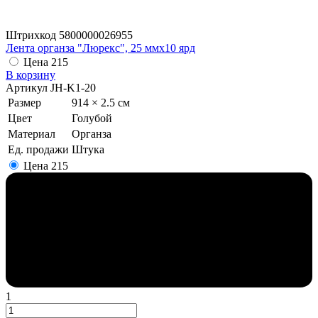
Штрихкод
5800000026955
Лента органза "Люрекс", 25 ммx10 ярд
Цена
215
В корзину
Артикул
JH-K1-20
Размер
914 × 2.5 см
Цвет
Голубой
Материал
Органза
Ед. продажи
Штука
Цена
215
1