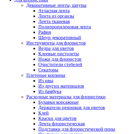
Декоративные ленты, шнуры
Атласная лента
Лента из органзы
Лента тканевая
Полипропиленовая лента
Рафия
Шнур декоративный
Инструменты для флористов
Ведра для цветов
Клеевые пистолеты
Ножи для флористов
Очистители стебелей
Секаторы
Плетеные корзины
Из ивы
Из других материалов
Из бамбука
Расходные материалы для флористики
Булавки корсажные
Держатели ценников для цветов
Клей
Краски для цветов
Лента флористическая
Подставки для флористической пены