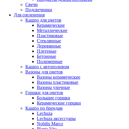
Свечи
Подсвечники
Для озеленения
Кашпо для цветов
Керамические
Металлические
Пластиковые
Стеклянные
Деревянные
Плетеные
Бетонные
Полимерные
Кашпо с автополивом
Вазоны для цветов
Вазоны керамические
Вазоны пластиковые
Вазоны уличные
Горшки для цветов
Большие горшки
Керамические горшки
Кашпо по брендам
Lechuza
Lechuza аксессуары
Nobilis Marco
Planta Vita