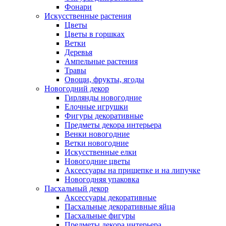
Фонари
Искусственные растения
Цветы
Цветы в горшках
Ветки
Деревья
Ампельные растения
Травы
Овощи, фрукты, ягоды
Новогодний декор
Гирлянды новогодние
Елочные игрушки
Фигуры декоративные
Предметы декора интерьера
Венки новогодние
Ветки новогодние
Искусственные елки
Новогодние цветы
Аксессуары на прищепке и на липучке
Новогодняя упаковка
Пасхальный декор
Аксессуары декоративные
Пасхальные декоративные яйца
Пасхальные фигуры
Предметы декора интерьера