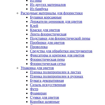
Из ивы
Из других материалов
Из бамбука
Расходные материалы для флористики
Булавки корсажные
Держатели ценников для цветов
Клей
Краски для цветов
Лента флористическая
Подставки для флористической пены
Пробирки для цветов
Проволока
Средства для обработки инструментов
Фиксаторы и крепежи для цветов
Флористическая пена
Флористическая сетка
Упаковка для цветов
Пленка полипропилен в листах
Пленка полипропилен в рулонах
Бумага декоративная
Сизаль искусственная
Фетр
Фоамиран
Сумки для цветов
Коробки шляпные