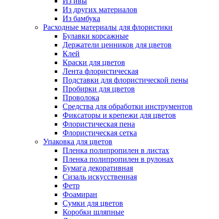
Из ивы
Из других материалов
Из бамбука
Расходные материалы для флористики
Булавки корсажные
Держатели ценников для цветов
Клей
Краски для цветов
Лента флористическая
Подставки для флористической пены
Пробирки для цветов
Проволока
Средства для обработки инструментов
Фиксаторы и крепежи для цветов
Флористическая пена
Флористическая сетка
Упаковка для цветов
Пленка полипропилен в листах
Пленка полипропилен в рулонах
Бумага декоративная
Сизаль искусственная
Фетр
Фоамиран
Сумки для цветов
Коробки шляпные