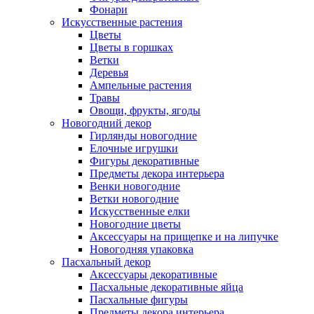
Фонари
Искусственные растения
Цветы
Цветы в горшках
Ветки
Деревья
Ампельные растения
Травы
Овощи, фрукты, ягоды
Новогодний декор
Гирлянды новогодние
Елочные игрушки
Фигуры декоративные
Предметы декора интерьера
Венки новогодние
Ветки новогодние
Искусственные елки
Новогодние цветы
Аксессуары на прищепке и на липучке
Новогодняя упаковка
Пасхальный декор
Аксессуары декоративные
Пасхальные декоративные яйца
Пасхальные фигуры
Предметы декора интерьера