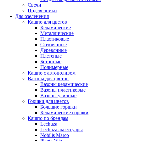
Свечи
Подсвечники
Для озеленения
Кашпо для цветов
Керамические
Металлические
Пластиковые
Стеклянные
Деревянные
Плетеные
Бетонные
Полимерные
Кашпо с автополивом
Вазоны для цветов
Вазоны керамические
Вазоны пластиковые
Вазоны уличные
Горшки для цветов
Большие горшки
Керамические горшки
Кашпо по брендам
Lechuza
Lechuza аксессуары
Nobilis Marco
Planta Vita