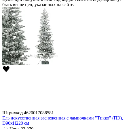
быть выше цен, указанных на сайте.
Штрихкод
4620017086581
Ель искусственная заснеженная с лампочками "Тикко" (ПЭ),
D90xH220 см
Цена
33 270