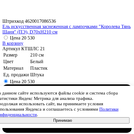
Штрихкод
4620017086536
Ель искусственная заснеженная с лампочками "Королева Тянь
Шаня" (ПЭ), D70xH210 см
Цена
20 530
В корзину
Артикул
КТШЛС 21
Размер
210 см
Цвет
Белый
Материал
Пластик
Ед. продажи
Штука
Цена
20 530
 данном сайте используются файлы cookie и система сбора
атистики Яндекс Метрика для анализа трафика.
одолжая использовать сайт, вы принимаете условия
пользования Яндекса и соглашаетесь с условиями
Политики
онфиденциальности
.
Принимаю