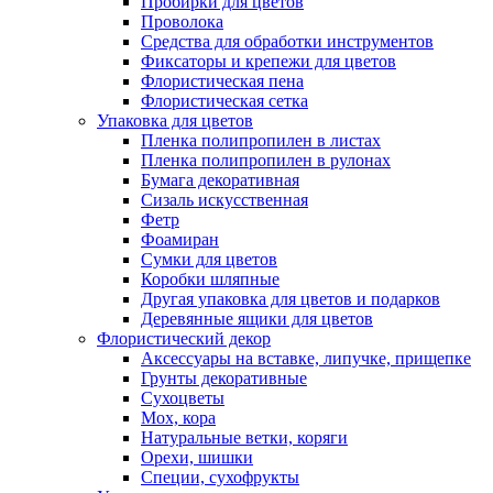
Пробирки для цветов
Проволока
Средства для обработки инструментов
Фиксаторы и крепежи для цветов
Флористическая пена
Флористическая сетка
Упаковка для цветов
Пленка полипропилен в листах
Пленка полипропилен в рулонах
Бумага декоративная
Сизаль искусственная
Фетр
Фоамиран
Сумки для цветов
Коробки шляпные
Другая упаковка для цветов и подарков
Деревянные ящики для цветов
Флористический декор
Аксессуары на вставке, липучке, прищепке
Грунты декоративные
Сухоцветы
Мох, кора
Натуральные ветки, коряги
Орехи, шишки
Специи, сухофрукты