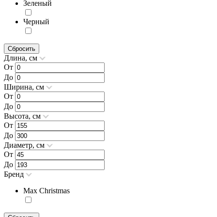
Зеленый
Черный
Сбросить
Длина, см
От
До
Ширина, см
От
До
Высота, см
От
До
Диаметр, см
От
До
Бренд
Max Christmas