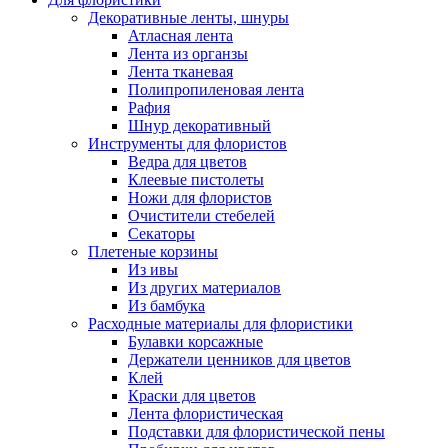
Декоративные ленты, шнуры
Атласная лента
Лента из органзы
Лента тканевая
Полипропиленовая лента
Рафия
Шнур декоративный
Инструменты для флористов
Ведра для цветов
Клеевые пистолеты
Ножи для флористов
Очистители стебелей
Секаторы
Плетеные корзины
Из ивы
Из других материалов
Из бамбука
Расходные материалы для флористики
Булавки корсажные
Держатели ценников для цветов
Клей
Краски для цветов
Лента флористическая
Подставки для флористической пены