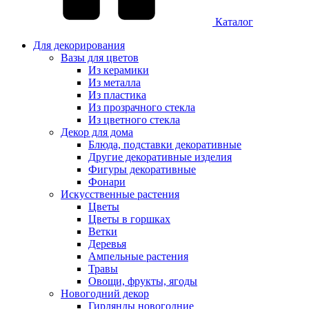
Каталог
Для декорирования
Вазы для цветов
Из керамики
Из металла
Из пластика
Из прозрачного стекла
Из цветного стекла
Декор для дома
Блюда, подставки декоративные
Другие декоративные изделия
Фигуры декоративные
Фонари
Искусственные растения
Цветы
Цветы в горшках
Ветки
Деревья
Ампельные растения
Травы
Овощи, фрукты, ягоды
Новогодний декор
Гирлянды новогодние