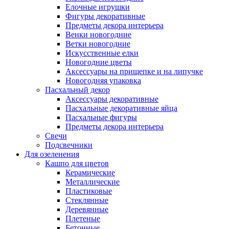
Елочные игрушки
Фигуры декоративные
Предметы декора интерьера
Венки новогодние
Ветки новогодние
Искусственные елки
Новогодние цветы
Аксессуары на прищепке и на липучке
Новогодняя упаковка
Пасхальный декор
Аксессуары декоративные
Пасхальные декоративные яйца
Пасхальные фигуры
Предметы декора интерьера
Свечи
Подсвечники
Для озеленения
Кашпо для цветов
Керамические
Металлические
Пластиковые
Стеклянные
Деревянные
Плетеные
Бетонные