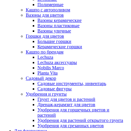
Полимерные
Кашпо с автополивом
Вазоны для цветов
Вазоны керамические
Вазоны пластиковые
Вазоны уличные
Горшки для цветов
Большие горшки
Керамические горшки
Кашпо по брендам
Lechuza
Lechuza аксессуары
Nobilis Marco
Planta Vita
Садовый декор
Садовые инструменты, инвентарь
Садовые фигуры
Удобрения и грунты
Грунт для цветов и растений
Дренаж-керамзит для цветов
Удобрения для горшечных цветов и
растений
Удобрения для растений открытого грунта
Удобрения для срезанных цветов
Для флористики