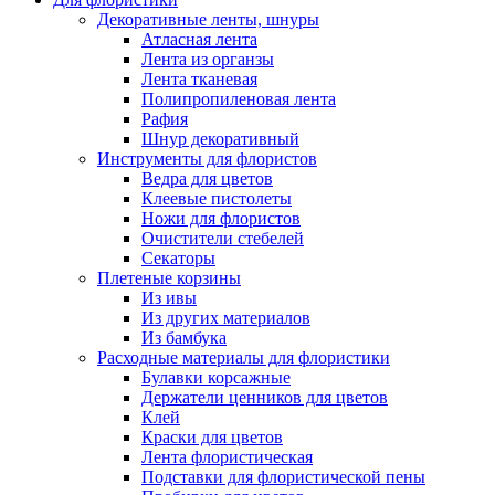
Декоративные ленты, шнуры
Атласная лента
Лента из органзы
Лента тканевая
Полипропиленовая лента
Рафия
Шнур декоративный
Инструменты для флористов
Ведра для цветов
Клеевые пистолеты
Ножи для флористов
Очистители стебелей
Секаторы
Плетеные корзины
Из ивы
Из других материалов
Из бамбука
Расходные материалы для флористики
Булавки корсажные
Держатели ценников для цветов
Клей
Краски для цветов
Лента флористическая
Подставки для флористической пены