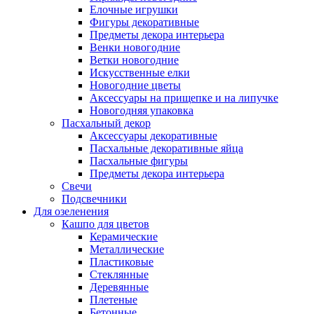
Елочные игрушки
Фигуры декоративные
Предметы декора интерьера
Венки новогодние
Ветки новогодние
Искусственные елки
Новогодние цветы
Аксессуары на прищепке и на липучке
Новогодняя упаковка
Пасхальный декор
Аксессуары декоративные
Пасхальные декоративные яйца
Пасхальные фигуры
Предметы декора интерьера
Свечи
Подсвечники
Для озеленения
Кашпо для цветов
Керамические
Металлические
Пластиковые
Стеклянные
Деревянные
Плетеные
Бетонные