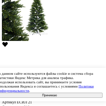
 данном сайте используются файлы cookie и система сбора
атистики Яндекс Метрика для анализа трафика.
Штрихкод
4620017089711
одолжая использовать сайт, вы принимаете условия
Ель искусственная с лампочками "Итальянская" (ПВХ,ПЭ),
пользования Яндекса и соглашаетесь с условиями
Политики
D135xH210 см
онфиденциальности
.
Цена
38 671
Принимаю
В корзину
Артикул
ЕСИЛ 21