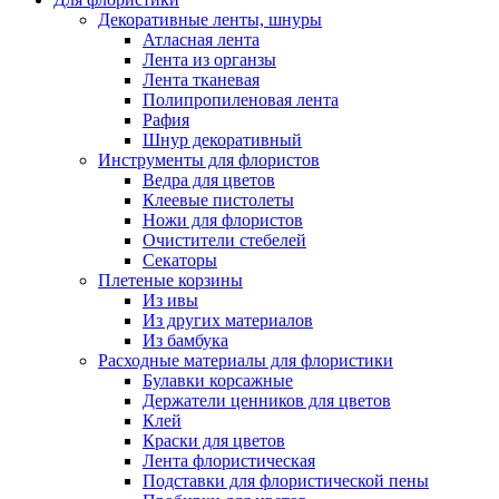
Декоративные ленты, шнуры
Атласная лента
Лента из органзы
Лента тканевая
Полипропиленовая лента
Рафия
Шнур декоративный
Инструменты для флористов
Ведра для цветов
Клеевые пистолеты
Ножи для флористов
Очистители стебелей
Секаторы
Плетеные корзины
Из ивы
Из других материалов
Из бамбука
Расходные материалы для флористики
Булавки корсажные
Держатели ценников для цветов
Клей
Краски для цветов
Лента флористическая
Подставки для флористической пены