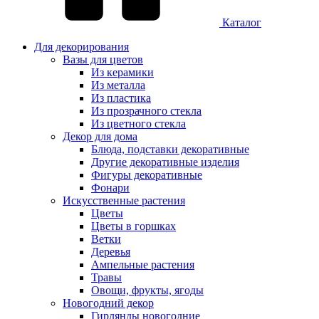
Каталог
Для декорирования
Вазы для цветов
Из керамики
Из металла
Из пластика
Из прозрачного стекла
Из цветного стекла
Декор для дома
Блюда, подставки декоративные
Другие декоративные изделия
Фигуры декоративные
Фонари
Искусственные растения
Цветы
Цветы в горшках
Ветки
Деревья
Ампельные растения
Травы
Овощи, фрукты, ягоды
Новогодний декор
Гирлянды новогодние