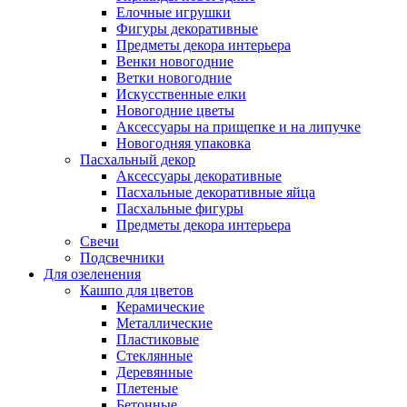
Елочные игрушки
Фигуры декоративные
Предметы декора интерьера
Венки новогодние
Ветки новогодние
Искусственные елки
Новогодние цветы
Аксессуары на прищепке и на липучке
Новогодняя упаковка
Пасхальный декор
Аксессуары декоративные
Пасхальные декоративные яйца
Пасхальные фигуры
Предметы декора интерьера
Свечи
Подсвечники
Для озеленения
Кашпо для цветов
Керамические
Металлические
Пластиковые
Стеклянные
Деревянные
Плетеные
Бетонные