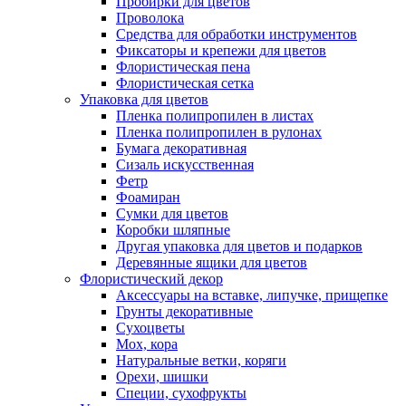
Пробирки для цветов
Проволока
Средства для обработки инструментов
Фиксаторы и крепежи для цветов
Флористическая пена
Флористическая сетка
Упаковка для цветов
Пленка полипропилен в листах
Пленка полипропилен в рулонах
Бумага декоративная
Сизаль искусственная
Фетр
Фоамиран
Сумки для цветов
Коробки шляпные
Другая упаковка для цветов и подарков
Деревянные ящики для цветов
Флористический декор
Аксессуары на вставке, липучке, прищепке
Грунты декоративные
Сухоцветы
Мох, кора
Натуральные ветки, коряги
Орехи, шишки
Специи, сухофрукты