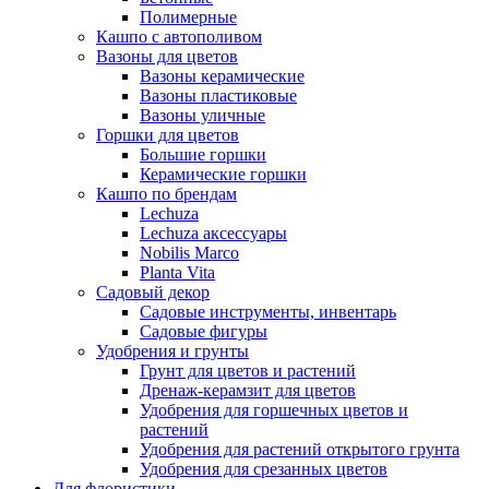
Полимерные
Кашпо с автополивом
Вазоны для цветов
Вазоны керамические
Вазоны пластиковые
Вазоны уличные
Горшки для цветов
Большие горшки
Керамические горшки
Кашпо по брендам
Lechuza
Lechuza аксессуары
Nobilis Marco
Planta Vita
Садовый декор
Садовые инструменты, инвентарь
Садовые фигуры
Удобрения и грунты
Грунт для цветов и растений
Дренаж-керамзит для цветов
Удобрения для горшечных цветов и
растений
Удобрения для растений открытого грунта
Удобрения для срезанных цветов
Для флористики