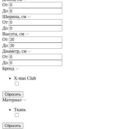
От
До
Ширина, см
От
До
Высота, см
От
До
Диаметр, см
От
До
Бренд
X-mas Club
Сбросить
Материал
Ткань
Сбросить