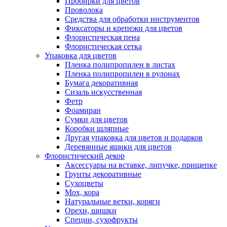
Пробирки для цветов
Проволока
Средства для обработки инструментов
Фиксаторы и крепежи для цветов
Флористическая пена
Флористическая сетка
Упаковка для цветов
Пленка полипропилен в листах
Пленка полипропилен в рулонах
Бумага декоративная
Сизаль искусственная
Фетр
Фоамиран
Сумки для цветов
Коробки шляпные
Другая упаковка для цветов и подарков
Деревянные ящики для цветов
Флористический декор
Аксессуары на вставке, липучке, прищепке
Грунты декоративные
Сухоцветы
Мох, кора
Натуральные ветки, коряги
Орехи, шишки
Специи, сухофрукты