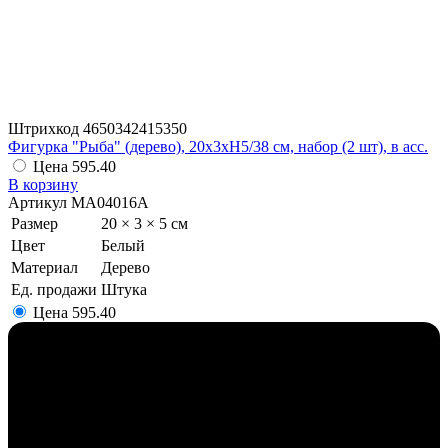
Штрихкод
4650342415350
Фигурка "Рыба" (дерево), 20x3xH5/38 см, набор (2 шт), в асс.
Цена
595.40
В корзину
Артикул
MA04016A
Размер
20 × 3 × 5 см
Цвет
Белый
Материал
Дерево
Ед. продажи
Штука
Цена
595.40