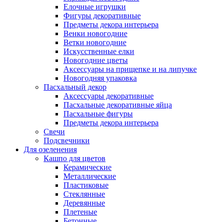
Елочные игрушки
Фигуры декоративные
Предметы декора интерьера
Венки новогодние
Ветки новогодние
Искусственные елки
Новогодние цветы
Аксессуары на прищепке и на липучке
Новогодняя упаковка
Пасхальный декор
Аксессуары декоративные
Пасхальные декоративные яйца
Пасхальные фигуры
Предметы декора интерьера
Свечи
Подсвечники
Для озеленения
Кашпо для цветов
Керамические
Металлические
Пластиковые
Стеклянные
Деревянные
Плетеные
Бетонные