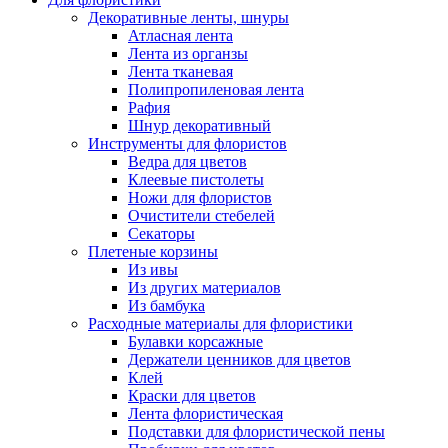
Декоративные ленты, шнуры
Атласная лента
Лента из органзы
Лента тканевая
Полипропиленовая лента
Рафия
Шнур декоративный
Инструменты для флористов
Ведра для цветов
Клеевые пистолеты
Ножи для флористов
Очистители стебелей
Секаторы
Плетеные корзины
Из ивы
Из других материалов
Из бамбука
Расходные материалы для флористики
Булавки корсажные
Держатели ценников для цветов
Клей
Краски для цветов
Лента флористическая
Подставки для флористической пены