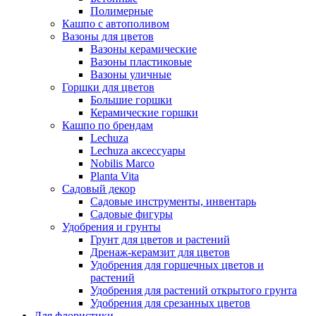
Полимерные
Кашпо с автополивом
Вазоны для цветов
Вазоны керамические
Вазоны пластиковые
Вазоны уличные
Горшки для цветов
Большие горшки
Керамические горшки
Кашпо по брендам
Lechuza
Lechuza аксессуары
Nobilis Marco
Planta Vita
Садовый декор
Садовые инструменты, инвентарь
Садовые фигуры
Удобрения и грунты
Грунт для цветов и растений
Дренаж-керамзит для цветов
Удобрения для горшечных цветов и
растений
Удобрения для растений открытого грунта
Удобрения для срезанных цветов
Для флористики