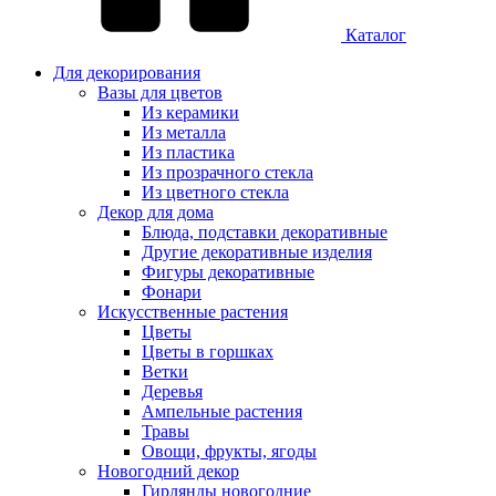
Каталог
Для декорирования
Вазы для цветов
Из керамики
Из металла
Из пластика
Из прозрачного стекла
Из цветного стекла
Декор для дома
Блюда, подставки декоративные
Другие декоративные изделия
Фигуры декоративные
Фонари
Искусственные растения
Цветы
Цветы в горшках
Ветки
Деревья
Ампельные растения
Травы
Овощи, фрукты, ягоды
Новогодний декор
Гирлянды новогодние