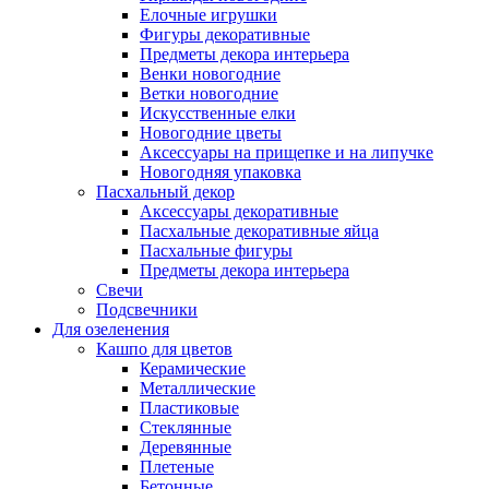
Елочные игрушки
Фигуры декоративные
Предметы декора интерьера
Венки новогодние
Ветки новогодние
Искусственные елки
Новогодние цветы
Аксессуары на прищепке и на липучке
Новогодняя упаковка
Пасхальный декор
Аксессуары декоративные
Пасхальные декоративные яйца
Пасхальные фигуры
Предметы декора интерьера
Свечи
Подсвечники
Для озеленения
Кашпо для цветов
Керамические
Металлические
Пластиковые
Стеклянные
Деревянные
Плетеные
Бетонные