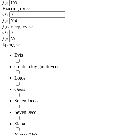
До
Высота, см
От
До
Диаметр, см
От
До
Бренд
Evis
Goldina loy gmbh +co
Lotos
Oasis
Seven Deco
SevenDeco
Siana