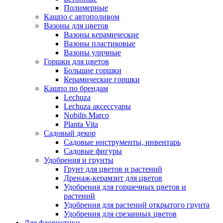
Полимерные
Кашпо с автополивом
Вазоны для цветов
Вазоны керамические
Вазоны пластиковые
Вазоны уличные
Горшки для цветов
Большие горшки
Керамические горшки
Кашпо по брендам
Lechuza
Lechuza аксессуары
Nobilis Marco
Planta Vita
Садовый декор
Садовые инструменты, инвентарь
Садовые фигуры
Удобрения и грунты
Грунт для цветов и растений
Дренаж-керамзит для цветов
Удобрения для горшечных цветов и
растений
Удобрения для растений открытого грунта
Удобрения для срезанных цветов
Для флористики