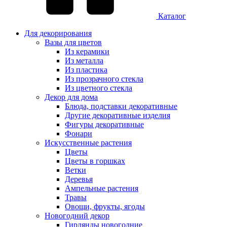
Каталог
Для декорирования
Вазы для цветов
Из керамики
Из металла
Из пластика
Из прозрачного стекла
Из цветного стекла
Декор для дома
Блюда, подставки декоративные
Другие декоративные изделия
Фигуры декоративные
Фонари
Искусственные растения
Цветы
Цветы в горшках
Ветки
Деревья
Ампельные растения
Травы
Овощи, фрукты, ягоды
Новогодний декор
Гирлянды новогодние