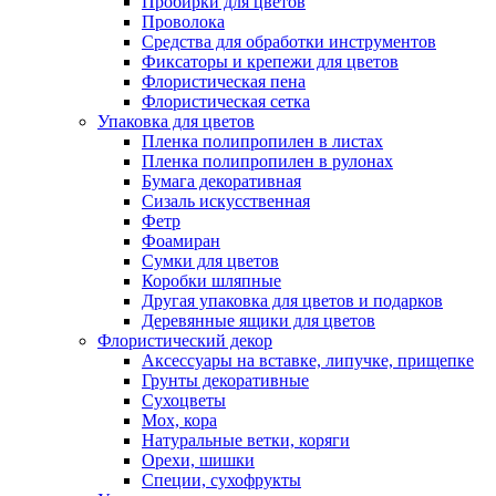
Пробирки для цветов
Проволока
Средства для обработки инструментов
Фиксаторы и крепежи для цветов
Флористическая пена
Флористическая сетка
Упаковка для цветов
Пленка полипропилен в листах
Пленка полипропилен в рулонах
Бумага декоративная
Сизаль искусственная
Фетр
Фоамиран
Сумки для цветов
Коробки шляпные
Другая упаковка для цветов и подарков
Деревянные ящики для цветов
Флористический декор
Аксессуары на вставке, липучке, прищепке
Грунты декоративные
Сухоцветы
Мох, кора
Натуральные ветки, коряги
Орехи, шишки
Специи, сухофрукты