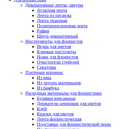
Декоративные ленты, шнуры
Атласная лента
Лента из органзы
Лента тканевая
Полипропиленовая лента
Рафия
Шнур декоративный
Инструменты для флористов
Ведра для цветов
Клеевые пистолеты
Ножи для флористов
Очистители стебелей
Секаторы
Плетеные корзины
Из ивы
Из других материалов
Из бамбука
Расходные материалы для флористики
Булавки корсажные
Держатели ценников для цветов
Клей
Краски для цветов
Лента флористическая
Подставки для флористической пены