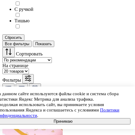
С ручкой
Тишью
Сбросить
Все фильтры
Показать
Сортировать
На странице
Фильтры
 данном сайте используются файлы cookie и система сбора
Цены при покупке в кеш-энд-керри 7ЦВЕТОВ-Декор могут
атистики Яндекс Метрика для анализа трафика.
быть выше цен, указанных на сайте.
одолжая использовать сайт, вы принимаете условия
Новинка
пользования Яндекса и соглашаетесь с условиями
Политики
онфиденциальности
.
Принимаю