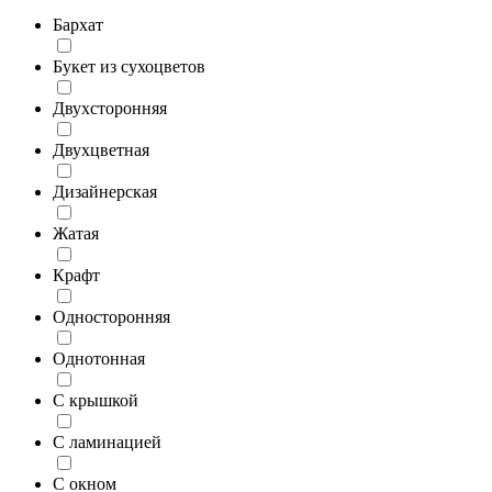
Бархат
Букет из сухоцветов
Двухсторонняя
Двухцветная
Дизайнерская
Жатая
Крафт
Односторонняя
Однотонная
С крышкой
С ламинацией
С окном