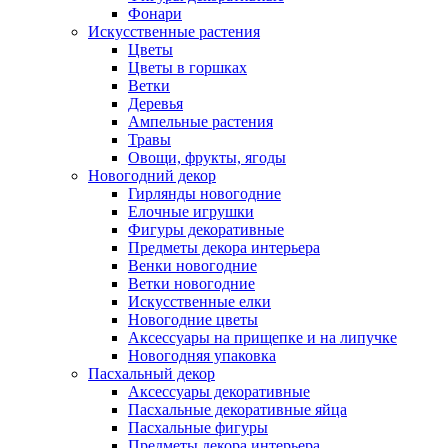
Фонари
Искусственные растения
Цветы
Цветы в горшках
Ветки
Деревья
Ампельные растения
Травы
Овощи, фрукты, ягоды
Новогодний декор
Гирлянды новогодние
Елочные игрушки
Фигуры декоративные
Предметы декора интерьера
Венки новогодние
Ветки новогодние
Искусственные елки
Новогодние цветы
Аксессуары на прищепке и на липучке
Новогодняя упаковка
Пасхальный декор
Аксессуары декоративные
Пасхальные декоративные яйца
Пасхальные фигуры
Предметы декора интерьера