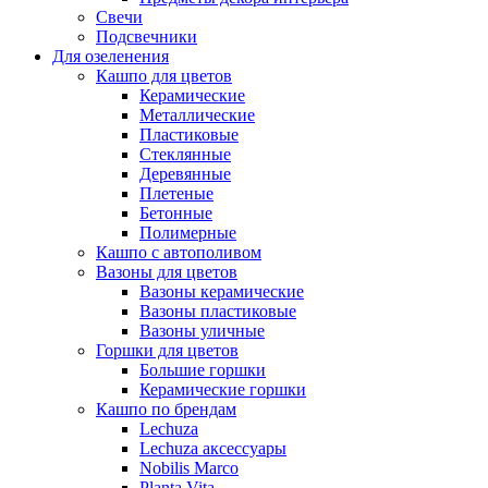
Свечи
Подсвечники
Для озеленения
Кашпо для цветов
Керамические
Металлические
Пластиковые
Стеклянные
Деревянные
Плетеные
Бетонные
Полимерные
Кашпо с автополивом
Вазоны для цветов
Вазоны керамические
Вазоны пластиковые
Вазоны уличные
Горшки для цветов
Большие горшки
Керамические горшки
Кашпо по брендам
Lechuza
Lechuza аксессуары
Nobilis Marco
Planta Vita