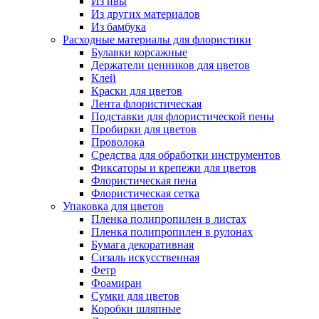
Из ивы
Из других материалов
Из бамбука
Расходные материалы для флористики
Булавки корсажные
Держатели ценников для цветов
Клей
Краски для цветов
Лента флористическая
Подставки для флористической пены
Пробирки для цветов
Проволока
Средства для обработки инструментов
Фиксаторы и крепежи для цветов
Флористическая пена
Флористическая сетка
Упаковка для цветов
Пленка полипропилен в листах
Пленка полипропилен в рулонах
Бумага декоративная
Сизаль искусственная
Фетр
Фоамиран
Сумки для цветов
Коробки шляпные