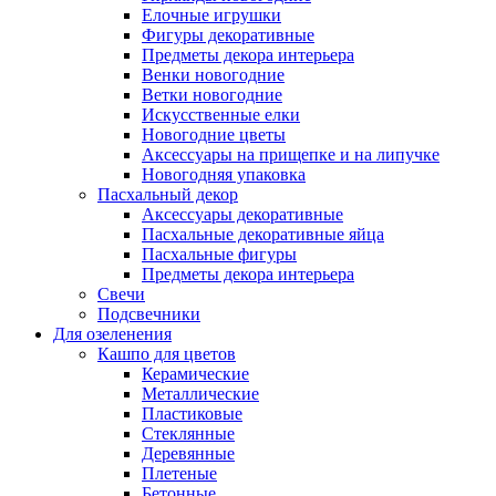
Елочные игрушки
Фигуры декоративные
Предметы декора интерьера
Венки новогодние
Ветки новогодние
Искусственные елки
Новогодние цветы
Аксессуары на прищепке и на липучке
Новогодняя упаковка
Пасхальный декор
Аксессуары декоративные
Пасхальные декоративные яйца
Пасхальные фигуры
Предметы декора интерьера
Свечи
Подсвечники
Для озеленения
Кашпо для цветов
Керамические
Металлические
Пластиковые
Стеклянные
Деревянные
Плетеные
Бетонные