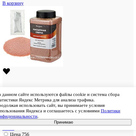
В корзину
 данном сайте используются файлы cookie и система сбора
атистики Яндекс Метрика для анализа трафика.
одолжая использовать сайт, вы принимаете условия
пользования Яндекса и соглашаетесь с условиями
Политики
онфиденциальности
.
Штрихкод
2000000034867
Принимаю
Свеча насыпная (воск), 0,55 кг, 8х8хН17 см, 9 фитилей, в
банке
Цена
756