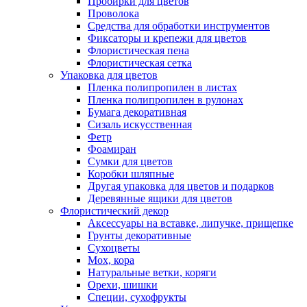
Пробирки для цветов
Проволока
Средства для обработки инструментов
Фиксаторы и крепежи для цветов
Флористическая пена
Флористическая сетка
Упаковка для цветов
Пленка полипропилен в листах
Пленка полипропилен в рулонах
Бумага декоративная
Сизаль искусственная
Фетр
Фоамиран
Сумки для цветов
Коробки шляпные
Другая упаковка для цветов и подарков
Деревянные ящики для цветов
Флористический декор
Аксессуары на вставке, липучке, прищепке
Грунты декоративные
Сухоцветы
Мох, кора
Натуральные ветки, коряги
Орехи, шишки
Специи, сухофрукты