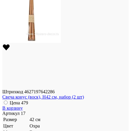
Штрихкод
4627197642286
Свеча конус (воск), H42 см, набор (2 шт)
Цена
479
В корзину
Артикул
17
Размер
42 см
Цвет
Охра