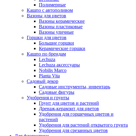
Полимерные
Кашпо с автополивом
Вазоны для цветов
Вазоны керамические
Вазоны пластиковые
Вазоны уличные
Горшки для цветов
Большие горшки
Керамические горшки
Кашпо по брендам
Lechuza
Lechuza аксессуары
Nobilis Marco
Planta Vita
Садовый декор
Садовые инструменты, инвентарь
Садовые фигуры
Удобрения и грунты
Грунт для цветов и растений
Дренаж-керамзит для цветов
Удобрения для горшечных цветов и
растений
Удобрения для растений открытого грунта
Удобрения для срезанных цветов
Для флористики