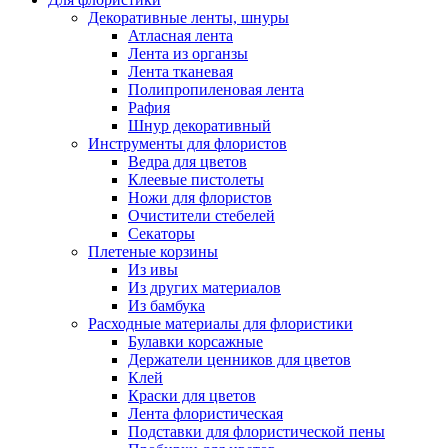
Декоративные ленты, шнуры
Атласная лента
Лента из органзы
Лента тканевая
Полипропиленовая лента
Рафия
Шнур декоративный
Инструменты для флористов
Ведра для цветов
Клеевые пистолеты
Ножи для флористов
Очистители стебелей
Секаторы
Плетеные корзины
Из ивы
Из других материалов
Из бамбука
Расходные материалы для флористики
Булавки корсажные
Держатели ценников для цветов
Клей
Краски для цветов
Лента флористическая
Подставки для флористической пены