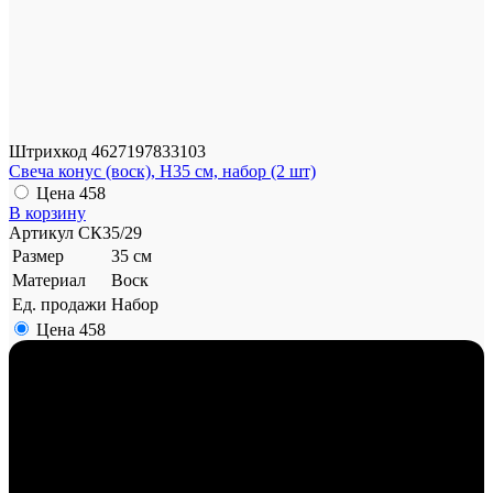
Штрихкод
4627197833103
Свеча конус (воск), H35 см, набор (2 шт)
Цена
458
В корзину
Артикул
СК35/29
Размер
35 см
Материал
Воск
Ед. продажи
Набор
Цена
458