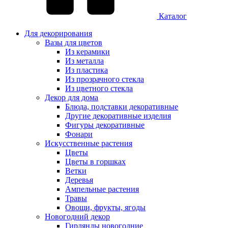
Каталог
Для декорирования
Вазы для цветов
Из керамики
Из металла
Из пластика
Из прозрачного стекла
Из цветного стекла
Декор для дома
Блюда, подставки декоративные
Другие декоративные изделия
Фигуры декоративные
Фонари
Искусственные растения
Цветы
Цветы в горшках
Ветки
Деревья
Ампельные растения
Травы
Овощи, фрукты, ягоды
Новогодний декор
Гирлянды новогодние