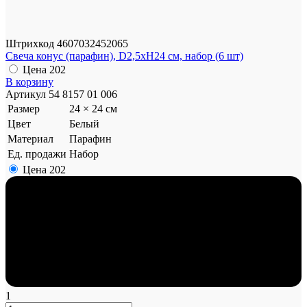
Штрихкод
4607032452065
Свеча конус (парафин), D2,5xH24 см, набор (6 шт)
Цена
202
В корзину
Артикул
54 8157 01 006
Размер
24 × 24 см
Цвет
Белый
Материал
Парафин
Ед. продажи
Набор
Цена
202
1