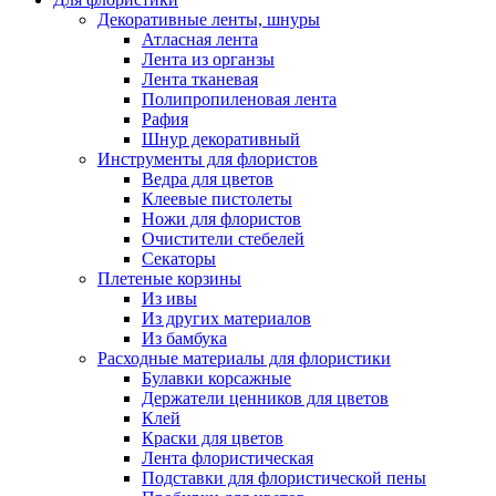
Декоративные ленты, шнуры
Атласная лента
Лента из органзы
Лента тканевая
Полипропиленовая лента
Рафия
Шнур декоративный
Инструменты для флористов
Ведра для цветов
Клеевые пистолеты
Ножи для флористов
Очистители стебелей
Секаторы
Плетеные корзины
Из ивы
Из других материалов
Из бамбука
Расходные материалы для флористики
Булавки корсажные
Держатели ценников для цветов
Клей
Краски для цветов
Лента флористическая
Подставки для флористической пены