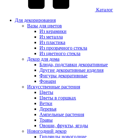
Каталог
Для декорирования
Вазы для цветов
Из керамики
Из металла
Из пластика
Из прозрачного стекла
Из цветного стекла
Декор для дома
Блюда, подставки декоративные
Другие декоративные изделия
Фигуры декоративные
Фонари
Искусственные растения
Цветы
Цветы в горшках
Ветки
Деревья
Ампельные растения
Травы
Овощи, фрукты, ягоды
Новогодний декор
Гирлянды новогодние