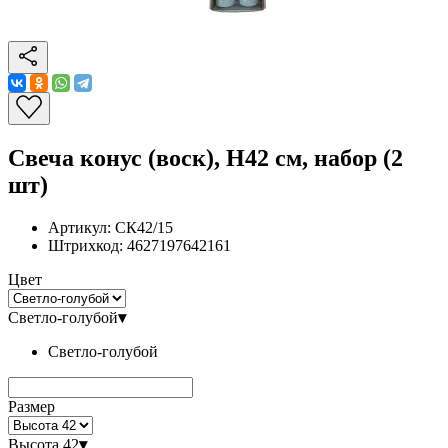
Свеча конус (воск), H42 см, набор (2
шт)
Артикул:
СК42/15
Штрихкод:
4627197642161
Цвет
Светло-голубой
▾
Светло-голубой
Размер
Высота 42
▾