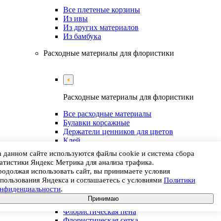
Все плетеные корзины
Из ивы
Из других материалов
Из бамбука
Расходные материалы для флористики
Расходные материалы для флористики
Все расходные материалы
Булавки корсажные
Держатели ценников для цветов
Клей
Краски для цветов
 данном сайте используются файлы cookie и система сбора
Лента флористическая
атистики Яндекс Метрика для анализа трафика.
Подставки для флористической пены
одолжая использовать сайт, вы принимаете условия
Пробирки для цветов
пользования Яндекса и соглашаетесь с условиями
Политики
Проволока
онфиденциальности
.
Средства для обработки инструментов
Принимаю
Фиксаторы и крепежи для цветов
Флористическая пена
Флористическая сетка