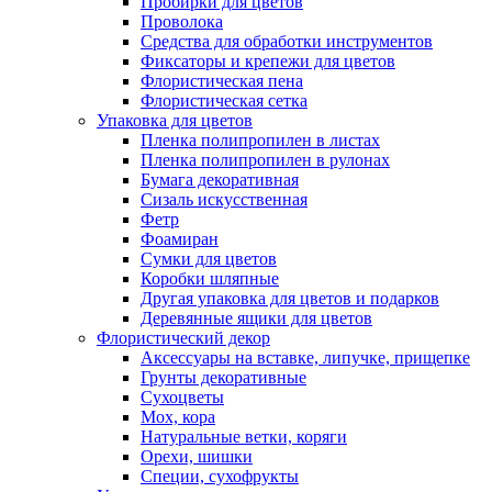
Пробирки для цветов
Проволока
Средства для обработки инструментов
Фиксаторы и крепежи для цветов
Флористическая пена
Флористическая сетка
Упаковка для цветов
Пленка полипропилен в листах
Пленка полипропилен в рулонах
Бумага декоративная
Сизаль искусственная
Фетр
Фоамиран
Сумки для цветов
Коробки шляпные
Другая упаковка для цветов и подарков
Деревянные ящики для цветов
Флористический декор
Аксессуары на вставке, липучке, прищепке
Грунты декоративные
Сухоцветы
Мох, кора
Натуральные ветки, коряги
Орехи, шишки
Специи, сухофрукты