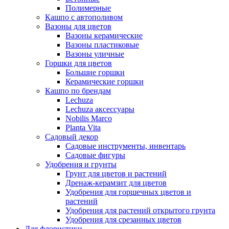
Полимерные
Кашпо с автополивом
Вазоны для цветов
Вазоны керамические
Вазоны пластиковые
Вазоны уличные
Горшки для цветов
Большие горшки
Керамические горшки
Кашпо по брендам
Lechuza
Lechuza аксессуары
Nobilis Marco
Planta Vita
Садовый декор
Садовые инструменты, инвентарь
Садовые фигуры
Удобрения и грунты
Грунт для цветов и растений
Дренаж-керамзит для цветов
Удобрения для горшечных цветов и
растений
Удобрения для растений открытого грунта
Удобрения для срезанных цветов
Для флористики