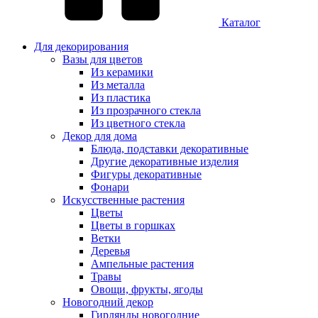
Каталог
Для декорирования
Вазы для цветов
Из керамики
Из металла
Из пластика
Из прозрачного стекла
Из цветного стекла
Декор для дома
Блюда, подставки декоративные
Другие декоративные изделия
Фигуры декоративные
Фонари
Искусственные растения
Цветы
Цветы в горшках
Ветки
Деревья
Ампельные растения
Травы
Овощи, фрукты, ягоды
Новогодний декор
Гирлянды новогодние