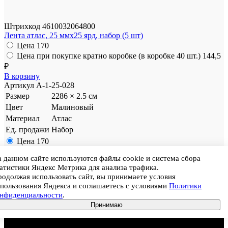
Штрихкод
4610032064800
Лента атлас, 25 ммx25 ярд, набор (5 шт)
Цена
170
Цена при покупке кратно коробке (в коробке 40 шт.)
144,5
₽
В корзину
Артикул
A-1-25-028
Размер
2286 × 2.5 см
Цвет
Малиновый
Материал
Атлас
Ед. продажи
Набор
Цена
170
Цена при покупке кратно коробке (в коробке 40 шт.)
144,5
 данном сайте используются файлы cookie и система сбора
₽
атистики Яндекс Метрика для анализа трафика.
одолжая использовать сайт, вы принимаете условия
пользования Яндекса и соглашаетесь с условиями
Политики
онфиденциальности
.
Принимаю