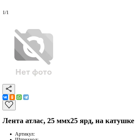
1
/
1
Лента атлас, 25 ммx25 ярд, на катушке
Артикул:
Штрихкод: