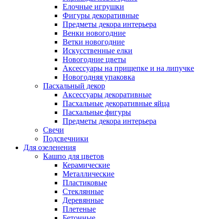
Елочные игрушки
Фигуры декоративные
Предметы декора интерьера
Венки новогодние
Ветки новогодние
Искусственные елки
Новогодние цветы
Аксессуары на прищепке и на липучке
Новогодняя упаковка
Пасхальный декор
Аксессуары декоративные
Пасхальные декоративные яйца
Пасхальные фигуры
Предметы декора интерьера
Свечи
Подсвечники
Для озеленения
Кашпо для цветов
Керамические
Металлические
Пластиковые
Стеклянные
Деревянные
Плетеные
Бетонные