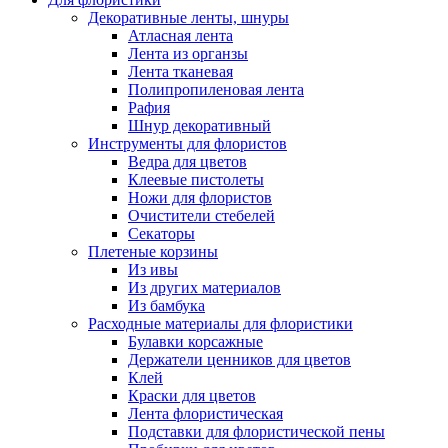
Декоративные ленты, шнуры
Атласная лента
Лента из органзы
Лента тканевая
Полипропиленовая лента
Рафия
Шнур декоративный
Инструменты для флористов
Ведра для цветов
Клеевые пистолеты
Ножи для флористов
Очистители стебелей
Секаторы
Плетеные корзины
Из ивы
Из других материалов
Из бамбука
Расходные материалы для флористики
Булавки корсажные
Держатели ценников для цветов
Клей
Краски для цветов
Лента флористическая
Подставки для флористической пены