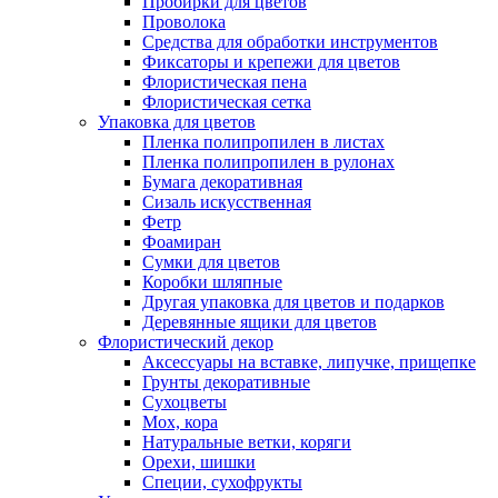
Пробирки для цветов
Проволока
Средства для обработки инструментов
Фиксаторы и крепежи для цветов
Флористическая пена
Флористическая сетка
Упаковка для цветов
Пленка полипропилен в листах
Пленка полипропилен в рулонах
Бумага декоративная
Сизаль искусственная
Фетр
Фоамиран
Сумки для цветов
Коробки шляпные
Другая упаковка для цветов и подарков
Деревянные ящики для цветов
Флористический декор
Аксессуары на вставке, липучке, прищепке
Грунты декоративные
Сухоцветы
Мох, кора
Натуральные ветки, коряги
Орехи, шишки
Специи, сухофрукты