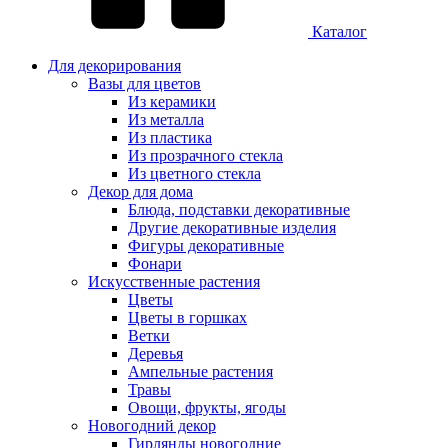
Каталог
Для декорирования
Вазы для цветов
Из керамики
Из металла
Из пластика
Из прозрачного стекла
Из цветного стекла
Декор для дома
Блюда, подставки декоративные
Другие декоративные изделия
Фигуры декоративные
Фонари
Искусственные растения
Цветы
Цветы в горшках
Ветки
Деревья
Ампельные растения
Травы
Овощи, фрукты, ягоды
Новогодний декор
Гирлянды новогодние