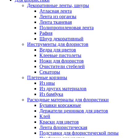
Декоративные ленты, шнуры
Атласная лента
Лента из органзы
Лента тканевая
Полипропиленовая лента
Рафия
Шнур декоративный
Инструменты для флористов
Ведра для цветов
Клеевые пистолеты
Ножи для флористов
Очистители стебелей
Секаторы
Плетеные корзины
Из ивы
Из других материалов
Из бамбука
Расходные материалы для флористики
Булавки корсажные
Держатели ценников для цветов
Клей
Краски для цветов
Лента флористическая
Подставки для флористической пены