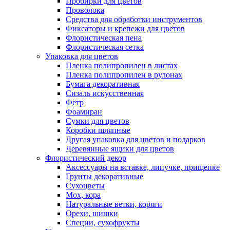
Пробирки для цветов
Проволока
Средства для обработки инструментов
Фиксаторы и крепежи для цветов
Флористическая пена
Флористическая сетка
Упаковка для цветов
Пленка полипропилен в листах
Пленка полипропилен в рулонах
Бумага декоративная
Сизаль искусственная
Фетр
Фоамиран
Сумки для цветов
Коробки шляпные
Другая упаковка для цветов и подарков
Деревянные ящики для цветов
Флористический декор
Аксессуары на вставке, липучке, прищепке
Грунты декоративные
Сухоцветы
Мох, кора
Натуральные ветки, коряги
Орехи, шишки
Специи, сухофрукты