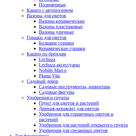
Полимерные
Кашпо с автополивом
Вазоны для цветов
Вазоны керамические
Вазоны пластиковые
Вазоны уличные
Горшки для цветов
Большие горшки
Керамические горшки
Кашпо по брендам
Lechuza
Lechuza аксессуары
Nobilis Marco
Planta Vita
Садовый декор
Садовые инструменты, инвентарь
Садовые фигуры
Удобрения и грунты
Грунт для цветов и растений
Дренаж-керамзит для цветов
Удобрения для горшечных цветов и
растений
Удобрения для растений открытого грунта
Удобрения для срезанных цветов
Для флористики