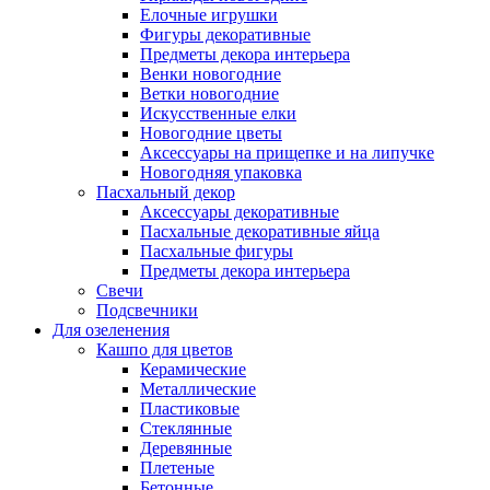
Елочные игрушки
Фигуры декоративные
Предметы декора интерьера
Венки новогодние
Ветки новогодние
Искусственные елки
Новогодние цветы
Аксессуары на прищепке и на липучке
Новогодняя упаковка
Пасхальный декор
Аксессуары декоративные
Пасхальные декоративные яйца
Пасхальные фигуры
Предметы декора интерьера
Свечи
Подсвечники
Для озеленения
Кашпо для цветов
Керамические
Металлические
Пластиковые
Стеклянные
Деревянные
Плетеные
Бетонные