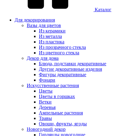
Каталог
Для декорирования
Вазы для цветов
Из керамики
Из металла
Из пластика
Из прозрачного стекла
Из цветного стекла
Декор для дома
Блюда, подставки декоративные
Другие декоративные изделия
Фигуры декоративные
Фонари
Искусственные растения
Цветы
Цветы в горшках
Ветки
Деревья
Ампельные растения
Травы
Овощи, фрукты, ягоды
Новогодний декор
Гирлянды новогодние