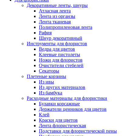
Декоративные ленты, шнуры
Атласная лента
Лента из органзы
Лента тканевая
Полипропиленовая лента
Рафия
Шнур декоративный
Инструменты для флористов
Ведра для цветов
Клеевые пистолеты
Ножи для флористов
Очистители стебелей
Секаторы
Плетеные корзины
Из ивы
Из других материалов
Из бамбука
Расходные материалы для флористики
Булавки корсажные
Держатели ценников для цветов
Клей
Краски для цветов
Лента флористическая
Подставки для флористической пены