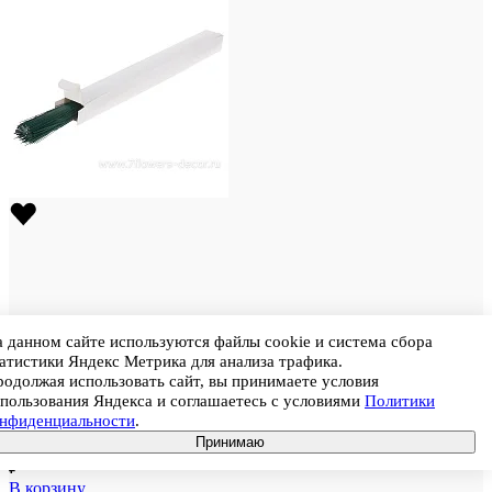
 данном сайте используются файлы cookie и система сбора
атистики Яндекс Метрика для анализа трафика.
Штрихкод
4640203811759
одолжая использовать сайт, вы принимаете условия
Проволока флористическая герберная, D0,7 ммx40 см, 1 кг
пользования Яндекса и соглашаетесь с условиями
Политики
онфиденциальности
.
Цена
396
Принимаю
Цена при покупке кратно коробке (в коробке 10 шт.)
336,6
₽
В корзину