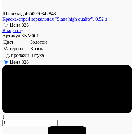
Штрихкод
4650070342843
Краска-спрей зеркальная "Siana high quality", 0,52 л
Цена
326
В корзину
Артикул
SNM001
Цвет
Золотой
Материал
Краска
Ед. продажи
Штука
Цена
326
1