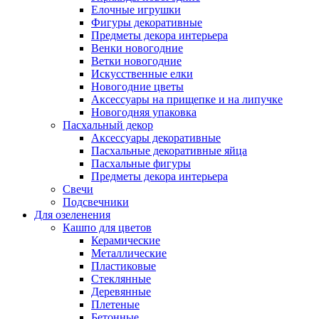
Елочные игрушки
Фигуры декоративные
Предметы декора интерьера
Венки новогодние
Ветки новогодние
Искусственные елки
Новогодние цветы
Аксессуары на прищепке и на липучке
Новогодняя упаковка
Пасхальный декор
Аксессуары декоративные
Пасхальные декоративные яйца
Пасхальные фигуры
Предметы декора интерьера
Свечи
Подсвечники
Для озеленения
Кашпо для цветов
Керамические
Металлические
Пластиковые
Стеклянные
Деревянные
Плетеные
Бетонные