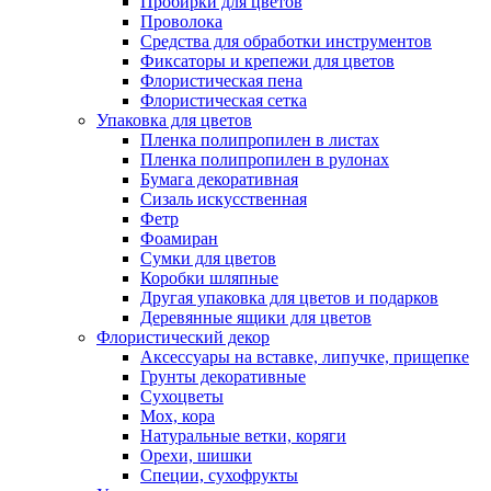
Пробирки для цветов
Проволока
Средства для обработки инструментов
Фиксаторы и крепежи для цветов
Флористическая пена
Флористическая сетка
Упаковка для цветов
Пленка полипропилен в листах
Пленка полипропилен в рулонах
Бумага декоративная
Сизаль искусственная
Фетр
Фоамиран
Сумки для цветов
Коробки шляпные
Другая упаковка для цветов и подарков
Деревянные ящики для цветов
Флористический декор
Аксессуары на вставке, липучке, прищепке
Грунты декоративные
Сухоцветы
Мох, кора
Натуральные ветки, коряги
Орехи, шишки
Специи, сухофрукты