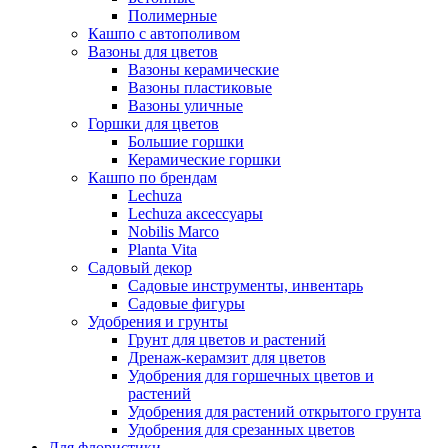
Полимерные
Кашпо с автополивом
Вазоны для цветов
Вазоны керамические
Вазоны пластиковые
Вазоны уличные
Горшки для цветов
Большие горшки
Керамические горшки
Кашпо по брендам
Lechuza
Lechuza аксессуары
Nobilis Marco
Planta Vita
Садовый декор
Садовые инструменты, инвентарь
Садовые фигуры
Удобрения и грунты
Грунт для цветов и растений
Дренаж-керамзит для цветов
Удобрения для горшечных цветов и
растений
Удобрения для растений открытого грунта
Удобрения для срезанных цветов
Для флористики