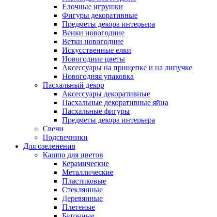
Елочные игрушки
Фигуры декоративные
Предметы декора интерьера
Венки новогодние
Ветки новогодние
Искусственные елки
Новогодние цветы
Аксессуары на прищепке и на липучке
Новогодняя упаковка
Пасхальный декор
Аксессуары декоративные
Пасхальные декоративные яйца
Пасхальные фигуры
Предметы декора интерьера
Свечи
Подсвечники
Для озеленения
Кашпо для цветов
Керамические
Металлические
Пластиковые
Стеклянные
Деревянные
Плетеные
Бетонные