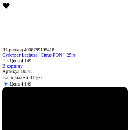
Штрихкод
4008789195418
Субстрат Lechuza "Citrus PON", 25 л
Цена
4 149
В корзину
Артикул
19541
Ед. продажи
Штука
Цена
4 149