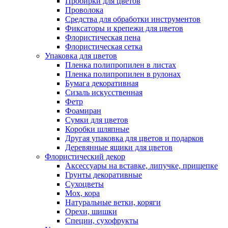
Пробирки для цветов
Проволока
Средства для обработки инструментов
Фиксаторы и крепежи для цветов
Флористическая пена
Флористическая сетка
Упаковка для цветов
Пленка полипропилен в листах
Пленка полипропилен в рулонах
Бумага декоративная
Сизаль искусственная
Фетр
Фоамиран
Сумки для цветов
Коробки шляпные
Другая упаковка для цветов и подарков
Деревянные ящики для цветов
Флористический декор
Аксессуары на вставке, липучке, прищепке
Грунты декоративные
Сухоцветы
Мох, кора
Натуральные ветки, коряги
Орехи, шишки
Специи, сухофрукты