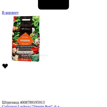
В корзину
Штрихкод
4008789195913
Субстрат Lechuza "Veggie Pon", 6 л