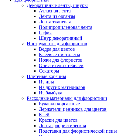
Декоративные ленты, шнуры
Атласная лента
Лента из органзы
Лента тканевая
Полипропиленовая лента
Рафия
Шнур декоративный
Инструменты для флористов
Ведра для цветов
Клеевые пистолеты
Ножи для флористов
Очистители стебелей
Секаторы
Плетеные корзины
Из ивы
Из других материалов
Из бамбука
Расходные материалы для флористики
Булавки корсажные
Держатели ценников для цветов
Клей
Краски для цветов
Лента флористическая
Подставки для флористической пены