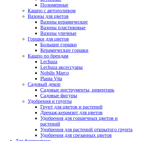
Полимерные
Кашпо с автополивом
Вазоны для цветов
Вазоны керамические
Вазоны пластиковые
Вазоны уличные
Горшки для цветов
Большие горшки
Керамические горшки
Кашпо по брендам
Lechuza
Lechuza аксессуары
Nobilis Marco
Planta Vita
Садовый декор
Садовые инструменты, инвентарь
Садовые фигуры
Удобрения и грунты
Грунт для цветов и растений
Дренаж-керамзит для цветов
Удобрения для горшечных цветов и
растений
Удобрения для растений открытого грунта
Удобрения для срезанных цветов
Для флористики