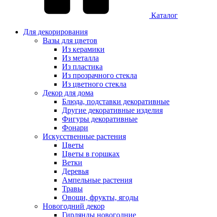
Каталог
Для декорирования
Вазы для цветов
Из керамики
Из металла
Из пластика
Из прозрачного стекла
Из цветного стекла
Декор для дома
Блюда, подставки декоративные
Другие декоративные изделия
Фигуры декоративные
Фонари
Искусственные растения
Цветы
Цветы в горшках
Ветки
Деревья
Ампельные растения
Травы
Овощи, фрукты, ягоды
Новогодний декор
Гирлянды новогодние