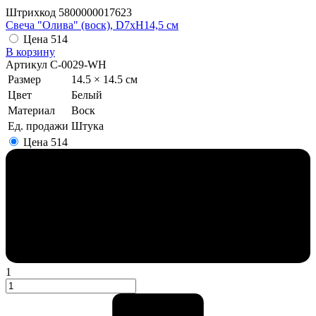
Штрихкод
5800000017623
Свеча "Олива" (воск), D7xH14,5 см
Цена
514
В корзину
Артикул
C-0029-WH
Размер
14.5 × 14.5 см
Цвет
Белый
Материал
Воск
Ед. продажи
Штука
Цена
514
1