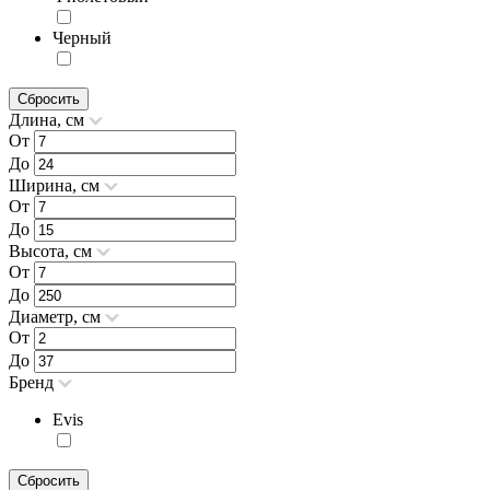
Черный
Сбросить
Длина, см
От
До
Ширина, см
От
До
Высота, см
От
До
Диаметр, см
От
До
Бренд
Evis
Сбросить