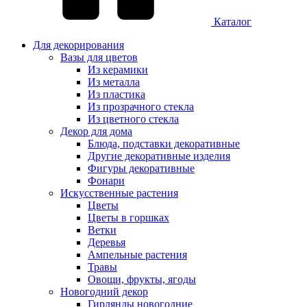
Каталог
Для декорирования
Вазы для цветов
Из керамики
Из металла
Из пластика
Из прозрачного стекла
Из цветного стекла
Декор для дома
Блюда, подставки декоративные
Другие декоративные изделия
Фигуры декоративные
Фонари
Искусственные растения
Цветы
Цветы в горшках
Ветки
Деревья
Ампельные растения
Травы
Овощи, фрукты, ягоды
Новогодний декор
Гирлянды новогодние