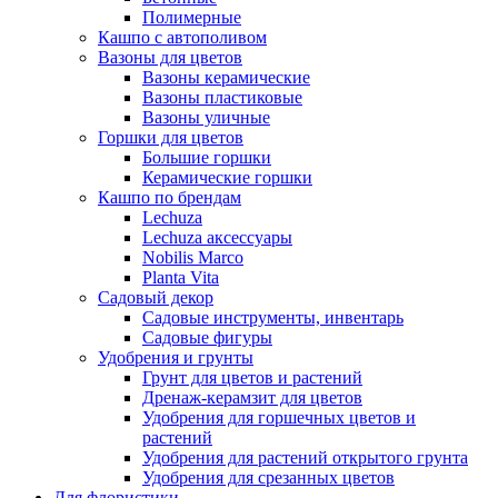
Полимерные
Кашпо с автополивом
Вазоны для цветов
Вазоны керамические
Вазоны пластиковые
Вазоны уличные
Горшки для цветов
Большие горшки
Керамические горшки
Кашпо по брендам
Lechuza
Lechuza аксессуары
Nobilis Marco
Planta Vita
Садовый декор
Садовые инструменты, инвентарь
Садовые фигуры
Удобрения и грунты
Грунт для цветов и растений
Дренаж-керамзит для цветов
Удобрения для горшечных цветов и
растений
Удобрения для растений открытого грунта
Удобрения для срезанных цветов
Для флористики