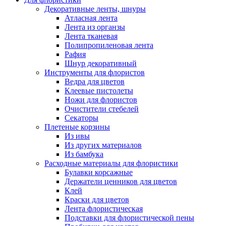
Декоративные ленты, шнуры
Атласная лента
Лента из органзы
Лента тканевая
Полипропиленовая лента
Рафия
Шнур декоративный
Инструменты для флористов
Ведра для цветов
Клеевые пистолеты
Ножи для флористов
Очистители стебелей
Секаторы
Плетеные корзины
Из ивы
Из других материалов
Из бамбука
Расходные материалы для флористики
Булавки корсажные
Держатели ценников для цветов
Клей
Краски для цветов
Лента флористическая
Подставки для флористической пены