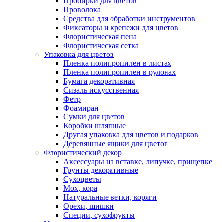
Пробирки для цветов
Проволока
Средства для обработки инструментов
Фиксаторы и крепежи для цветов
Флористическая пена
Флористическая сетка
Упаковка для цветов
Пленка полипропилен в листах
Пленка полипропилен в рулонах
Бумага декоративная
Сизаль искусственная
Фетр
Фоамиран
Сумки для цветов
Коробки шляпные
Другая упаковка для цветов и подарков
Деревянные ящики для цветов
Флористический декор
Аксессуары на вставке, липучке, прищепке
Грунты декоративные
Сухоцветы
Мох, кора
Натуральные ветки, коряги
Орехи, шишки
Специи, сухофрукты