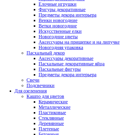
Елочные игрушки
Фигуры декоративные
Предметы декора интерьера
Венки новогодние
Ветки новогодние
Искусственные елки
Новогодние цветы
Аксессуары на прищепке и на липучке
Новогодняя упаковка
Пасхальный декор
Аксессуары декоративные
Пасхальные декоративные яйца
Пасхальные фигуры
Предметы декора интерьера
Свечи
Подсвечники
Для озеленения
Кашпо для цветов
Керамические
Металлические
Пластиковые
Стеклянные
Деревянные
Плетеные
Бетонные