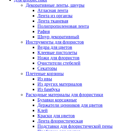
Декоративные ленты, шнуры
Атласная лента
Лента из органзы
Лента тканевая
Полипропиленовая лента
Рафия
Шнур декоративный
Инструменты для флористов
Ведра для цветов
Клеевые пистолеты
Ножи для флористов
Очистители стебелей
Секаторы
Плетеные корзины
Из ивы
Из других материалов
Из бамбука
Расходные материалы для флористики
Булавки корсажные
Держатели ценников для цветов
Клей
Краски для цветов
Лента флористическая
Подставки для флористической пены