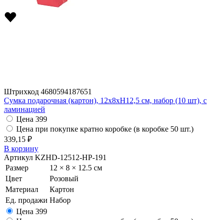
Штрихкод
4680594187651
Сумка подарочная (картон), 12x8xH12,5 см, набор (10 шт), с
ламинацией
Цена
399
Цена при покупке кратно коробке (в коробке 50 шт.)
339,15 ₽
В корзину
Артикул
KZHD-12512-HP-191
Размер
12 × 8 × 12.5 см
Цвет
Розовый
Материал
Картон
Ед. продажи
Набор
Цена
399