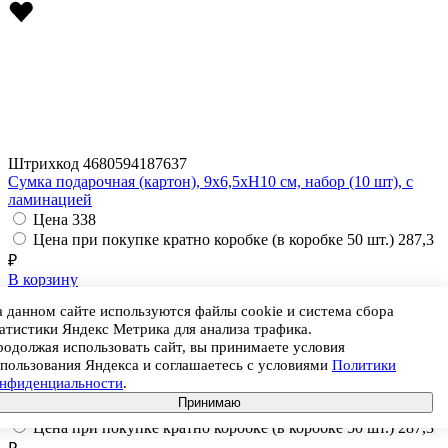
Штрихкод
4680594187637
Сумка подарочная (картон), 9x6,5xH10 см, набор (10 шт), с
ламинацией
Цена
338
Цена при покупке кратно коробке (в коробке 50 шт.)
287,3
₽
В корзину
Артикул
KZHD-109-L-531
 данном сайте используются файлы cookie и система сбора
Размер
9 × 6.5 × 10 см
атистики Яндекс Метрика для анализа трафика.
Цвет
Розовый
одолжая использовать сайт, вы принимаете условия
Материал
Картон
пользования Яндекса и соглашаетесь с условиями
Политики
онфиденциальности
.
Ед. продажи
Набор
Принимаю
Цена
338
Цена при покупке кратно коробке (в коробке 50 шт.)
287,3