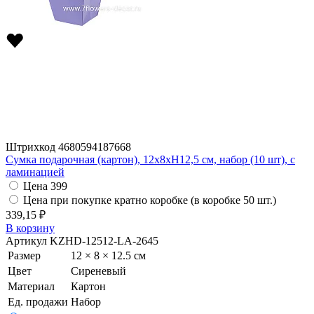
Штрихкод
4680594187668
Сумка подарочная (картон), 12x8xH12,5 см, набор (10 шт), с
ламинацией
Цена
399
Цена при покупке кратно коробке (в коробке 50 шт.)
339,15 ₽
В корзину
Артикул
KZHD-12512-LA-2645
Размер
12 × 8 × 12.5 см
Цвет
Сиреневый
Материал
Картон
Ед. продажи
Набор