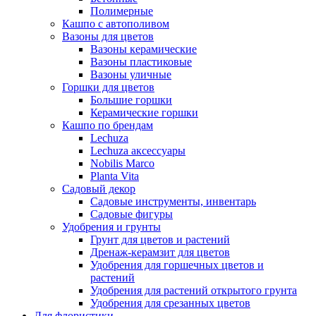
Полимерные
Кашпо с автополивом
Вазоны для цветов
Вазоны керамические
Вазоны пластиковые
Вазоны уличные
Горшки для цветов
Большие горшки
Керамические горшки
Кашпо по брендам
Lechuza
Lechuza аксессуары
Nobilis Marco
Planta Vita
Садовый декор
Садовые инструменты, инвентарь
Садовые фигуры
Удобрения и грунты
Грунт для цветов и растений
Дренаж-керамзит для цветов
Удобрения для горшечных цветов и
растений
Удобрения для растений открытого грунта
Удобрения для срезанных цветов
Для флористики