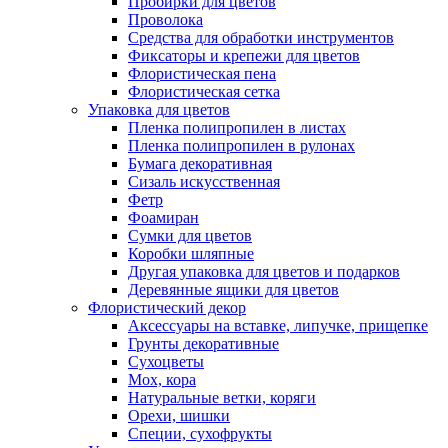
Пробирки для цветов
Проволока
Средства для обработки инструментов
Фиксаторы и крепежи для цветов
Флористическая пена
Флористическая сетка
Упаковка для цветов
Пленка полипропилен в листах
Пленка полипропилен в рулонах
Бумага декоративная
Сизаль искусственная
Фетр
Фоамиран
Сумки для цветов
Коробки шляпные
Другая упаковка для цветов и подарков
Деревянные ящики для цветов
Флористический декор
Аксессуары на вставке, липучке, прищепке
Грунты декоративные
Сухоцветы
Мох, кора
Натуральные ветки, коряги
Орехи, шишки
Специи, сухофрукты