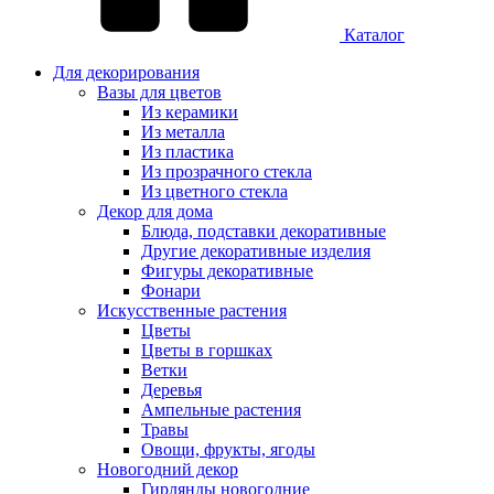
Каталог
Для декорирования
Вазы для цветов
Из керамики
Из металла
Из пластика
Из прозрачного стекла
Из цветного стекла
Декор для дома
Блюда, подставки декоративные
Другие декоративные изделия
Фигуры декоративные
Фонари
Искусственные растения
Цветы
Цветы в горшках
Ветки
Деревья
Ампельные растения
Травы
Овощи, фрукты, ягоды
Новогодний декор
Гирлянды новогодние