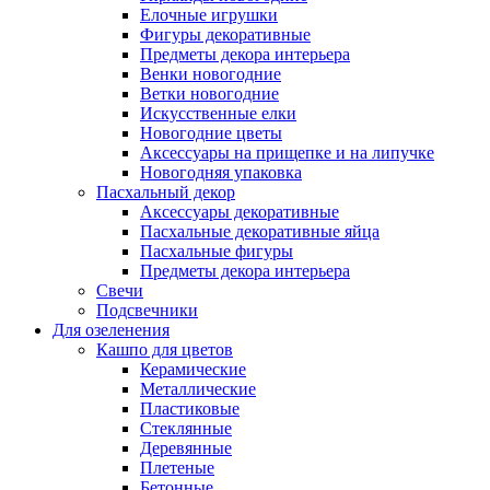
Елочные игрушки
Фигуры декоративные
Предметы декора интерьера
Венки новогодние
Ветки новогодние
Искусственные елки
Новогодние цветы
Аксессуары на прищепке и на липучке
Новогодняя упаковка
Пасхальный декор
Аксессуары декоративные
Пасхальные декоративные яйца
Пасхальные фигуры
Предметы декора интерьера
Свечи
Подсвечники
Для озеленения
Кашпо для цветов
Керамические
Металлические
Пластиковые
Стеклянные
Деревянные
Плетеные
Бетонные