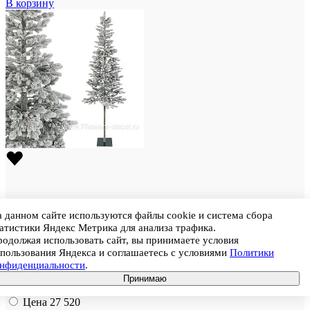
В корзину
 данном сайте используются файлы cookie и система сбора
атистики Яндекс Метрика для анализа трафика.
одолжая использовать сайт, вы принимаете условия
пользования Яндекса и соглашаетесь с условиями
Политики
Штрихкод
4620017097259
онфиденциальности
.
Ель искусственная заснеженная "Королева Тянь Шаня" (ПЭ),
Принимаю
D80xH250 см
Цена
27 520