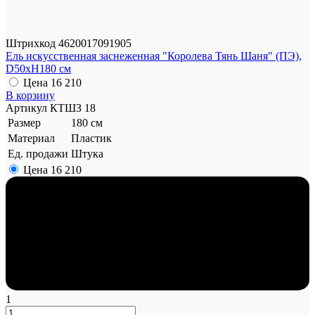
Штрихкод
4620017091905
Ель искусственная заснеженная "Королева Тянь Шаня" (ПЭ),
D50xH180 см
Цена
16 210
В корзину
Артикул
КТШЗ 18
Размер
180 см
Материал
Пластик
Ед. продажи
Штука
Цена
16 210
1