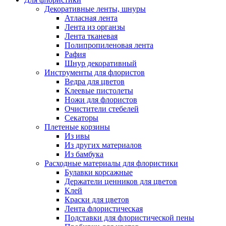
Декоративные ленты, шнуры
Атласная лента
Лента из органзы
Лента тканевая
Полипропиленовая лента
Рафия
Шнур декоративный
Инструменты для флористов
Ведра для цветов
Клеевые пистолеты
Ножи для флористов
Очистители стебелей
Секаторы
Плетеные корзины
Из ивы
Из других материалов
Из бамбука
Расходные материалы для флористики
Булавки корсажные
Держатели ценников для цветов
Клей
Краски для цветов
Лента флористическая
Подставки для флористической пены