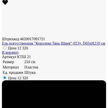
Штрихкод
4620017091721
Ель искусственная "Королева Тянь Шаня" (ПЭ), D65xH210 см
Цена
12 320
В корзину
Артикул
КТШ 21
Размер
210 см
Материал
Пластик
Ед. продажи
Штука
Цена
12 320