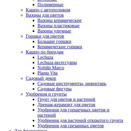
Полимерные
Кашпо с автополивом
Вазоны для цветов
Вазоны керамические
Вазоны пластиковые
Вазоны уличные
Горшки для цветов
Большие горшки
Керамические горшки
Кашпо по брендам
Lechuza
Lechuza аксессуары
Nobilis Marco
Planta Vita
Садовый декор
Садовые инструменты, инвентарь
Садовые фигуры
Удобрения и грунты
Грунт для цветов и растений
Дренаж-керамзит для цветов
Удобрения для горшечных цветов и
растений
Удобрения для растений открытого грунта
Удобрения для срезанных цветов
Для флористики