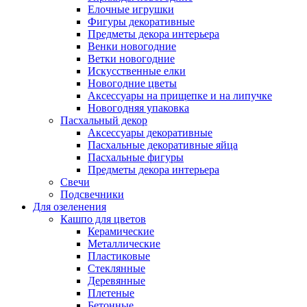
Елочные игрушки
Фигуры декоративные
Предметы декора интерьера
Венки новогодние
Ветки новогодние
Искусственные елки
Новогодние цветы
Аксессуары на прищепке и на липучке
Новогодняя упаковка
Пасхальный декор
Аксессуары декоративные
Пасхальные декоративные яйца
Пасхальные фигуры
Предметы декора интерьера
Свечи
Подсвечники
Для озеленения
Кашпо для цветов
Керамические
Металлические
Пластиковые
Стеклянные
Деревянные
Плетеные
Бетонные