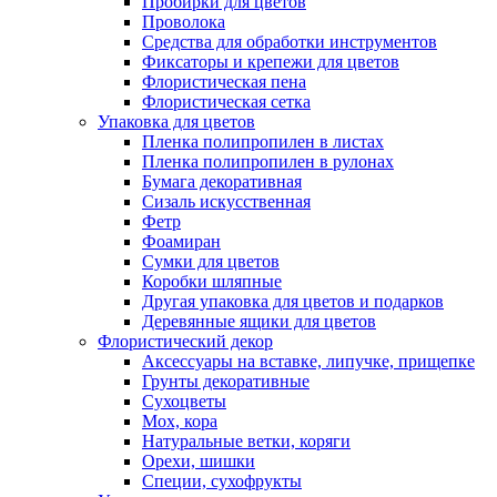
Пробирки для цветов
Проволока
Средства для обработки инструментов
Фиксаторы и крепежи для цветов
Флористическая пена
Флористическая сетка
Упаковка для цветов
Пленка полипропилен в листах
Пленка полипропилен в рулонах
Бумага декоративная
Сизаль искусственная
Фетр
Фоамиран
Сумки для цветов
Коробки шляпные
Другая упаковка для цветов и подарков
Деревянные ящики для цветов
Флористический декор
Аксессуары на вставке, липучке, прищепке
Грунты декоративные
Сухоцветы
Мох, кора
Натуральные ветки, коряги
Орехи, шишки
Специи, сухофрукты