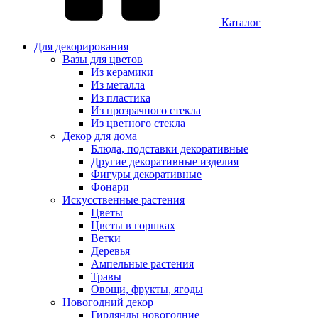
Каталог
Для декорирования
Вазы для цветов
Из керамики
Из металла
Из пластика
Из прозрачного стекла
Из цветного стекла
Декор для дома
Блюда, подставки декоративные
Другие декоративные изделия
Фигуры декоративные
Фонари
Искусственные растения
Цветы
Цветы в горшках
Ветки
Деревья
Ампельные растения
Травы
Овощи, фрукты, ягоды
Новогодний декор
Гирлянды новогодние