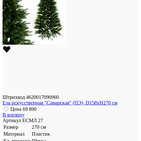
Штрихкод
4620017090960
Ель искусственная "Cамарская" (ПЭ), D158xH270 см
Цена
69 890
В корзину
Артикул
ЕСМЛ 27
Размер
270 см
Материал
Пластик
Ед. продажи
Штука