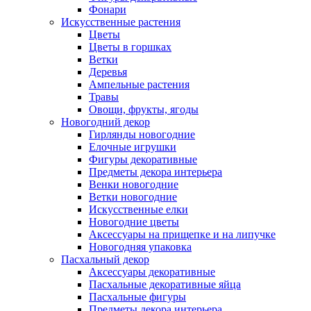
Фонари
Искусственные растения
Цветы
Цветы в горшках
Ветки
Деревья
Ампельные растения
Травы
Овощи, фрукты, ягоды
Новогодний декор
Гирлянды новогодние
Елочные игрушки
Фигуры декоративные
Предметы декора интерьера
Венки новогодние
Ветки новогодние
Искусственные елки
Новогодние цветы
Аксессуары на прищепке и на липучке
Новогодняя упаковка
Пасхальный декор
Аксессуары декоративные
Пасхальные декоративные яйца
Пасхальные фигуры
Предметы декора интерьера