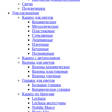
Свечи
Подсвечники
Для озеленения
Кашпо для цветов
Керамические
Металлические
Пластиковые
Стеклянные
Деревянные
Плетеные
Бетонные
Полимерные
Кашпо с автополивом
Вазоны для цветов
Вазоны керамические
Вазоны пластиковые
Вазоны уличные
Горшки для цветов
Большие горшки
Керамические горшки
Кашпо по брендам
Lechuza
Lechuza аксессуары
Nobilis Marco
Planta Vita