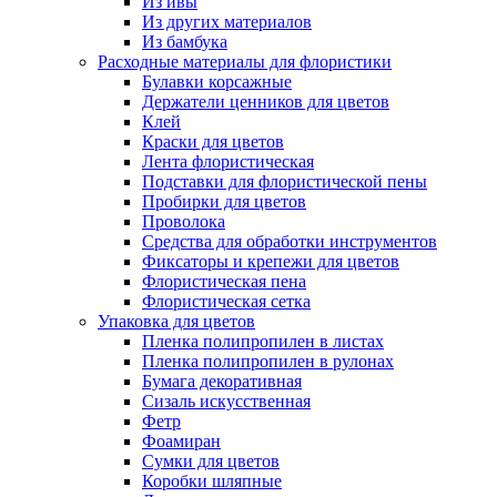
Из ивы
Из других материалов
Из бамбука
Расходные материалы для флористики
Булавки корсажные
Держатели ценников для цветов
Клей
Краски для цветов
Лента флористическая
Подставки для флористической пены
Пробирки для цветов
Проволока
Средства для обработки инструментов
Фиксаторы и крепежи для цветов
Флористическая пена
Флористическая сетка
Упаковка для цветов
Пленка полипропилен в листах
Пленка полипропилен в рулонах
Бумага декоративная
Сизаль искусственная
Фетр
Фоамиран
Сумки для цветов
Коробки шляпные