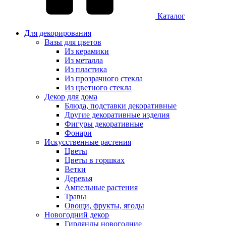
Каталог
Для декорирования
Вазы для цветов
Из керамики
Из металла
Из пластика
Из прозрачного стекла
Из цветного стекла
Декор для дома
Блюда, подставки декоративные
Другие декоративные изделия
Фигуры декоративные
Фонари
Искусственные растения
Цветы
Цветы в горшках
Ветки
Деревья
Ампельные растения
Травы
Овощи, фрукты, ягоды
Новогодний декор
Гирлянды новогодние