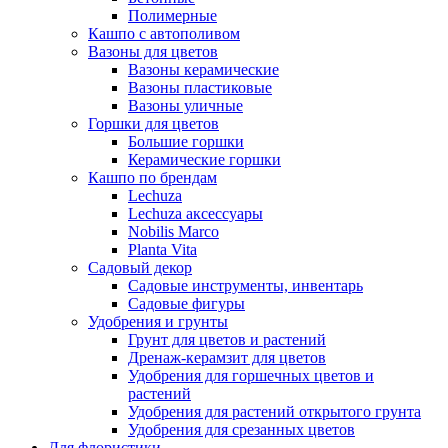
Полимерные
Кашпо с автополивом
Вазоны для цветов
Вазоны керамические
Вазоны пластиковые
Вазоны уличные
Горшки для цветов
Большие горшки
Керамические горшки
Кашпо по брендам
Lechuza
Lechuza аксессуары
Nobilis Marco
Planta Vita
Садовый декор
Садовые инструменты, инвентарь
Садовые фигуры
Удобрения и грунты
Грунт для цветов и растений
Дренаж-керамзит для цветов
Удобрения для горшечных цветов и
растений
Удобрения для растений открытого грунта
Удобрения для срезанных цветов
Для флористики