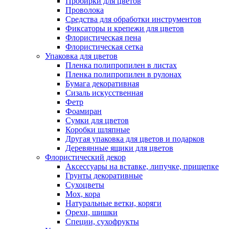
Пробирки для цветов
Проволока
Средства для обработки инструментов
Фиксаторы и крепежи для цветов
Флористическая пена
Флористическая сетка
Упаковка для цветов
Пленка полипропилен в листах
Пленка полипропилен в рулонах
Бумага декоративная
Сизаль искусственная
Фетр
Фоамиран
Сумки для цветов
Коробки шляпные
Другая упаковка для цветов и подарков
Деревянные ящики для цветов
Флористический декор
Аксессуары на вставке, липучке, прищепке
Грунты декоративные
Сухоцветы
Мох, кора
Натуральные ветки, коряги
Орехи, шишки
Специи, сухофрукты