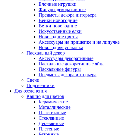
Елочные игрушки
Фигуры декоративные
Предметы декора интерьера
Венки новогодние
Ветки новогодние
Искусственные елки
Новогодние цветы
Аксессуары на прищепке и на липучке
Новогодняя упаковка
Пасхальный декор
Аксессуары декоративные
Пасхальные декоративные яйца
Пасхальные фигуры
Предметы декора интерьера
Свечи
Подсвечники
Для озеленения
Кашпо для цветов
Керамические
Металлические
Пластиковые
Стеклянные
Деревянные
Плетеные
Бетонные