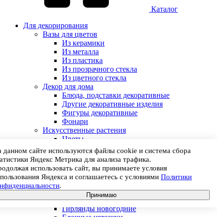
Каталог
Для декорирования
Вазы для цветов
Из керамики
Из металла
Из пластика
Из прозрачного стекла
Из цветного стекла
Декор для дома
Блюда, подставки декоративные
Другие декоративные изделия
Фигуры декоративные
Фонари
Искусственные растения
Цветы
Цветы в горшках
 данном сайте используются файлы cookie и система сбора
Ветки
атистики Яндекс Метрика для анализа трафика.
Деревья
одолжая использовать сайт, вы принимаете условия
Ампельные растения
пользования Яндекса и соглашаетесь с условиями
Политики
Травы
онфиденциальности
.
Овощи, фрукты, ягоды
Принимаю
Новогодний декор
Гирлянды новогодние