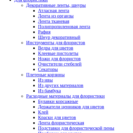
Декоративные ленты, шнуры
Атласная лента
Лента из органзы
Лента тканевая
Полипропиленовая лента
Рафия
Шнур декоративный
Инструменты для флористов
Ведра для цветов
Клеевые пистолеты
Ножи для флористов
Очистители стебелей
Секаторы
Плетеные корзины
Из ивы
Из других материалов
Из бамбука
Расходные материалы для флористики
Булавки корсажные
Держатели ценников для цветов
Клей
Краски для цветов
Лента флористическая
Подставки для флористической пены