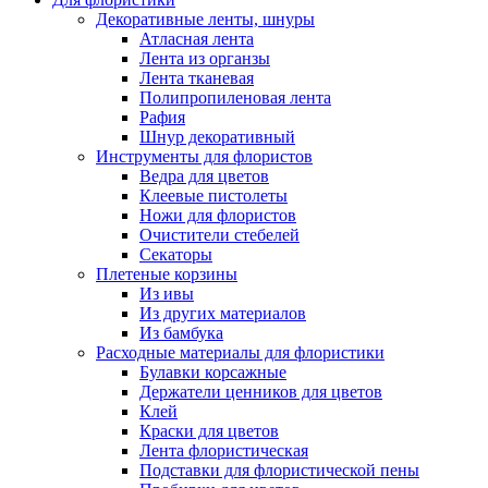
Декоративные ленты, шнуры
Атласная лента
Лента из органзы
Лента тканевая
Полипропиленовая лента
Рафия
Шнур декоративный
Инструменты для флористов
Ведра для цветов
Клеевые пистолеты
Ножи для флористов
Очистители стебелей
Секаторы
Плетеные корзины
Из ивы
Из других материалов
Из бамбука
Расходные материалы для флористики
Булавки корсажные
Держатели ценников для цветов
Клей
Краски для цветов
Лента флористическая
Подставки для флористической пены