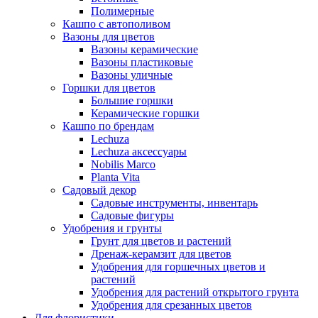
Полимерные
Кашпо с автополивом
Вазоны для цветов
Вазоны керамические
Вазоны пластиковые
Вазоны уличные
Горшки для цветов
Большие горшки
Керамические горшки
Кашпо по брендам
Lechuza
Lechuza аксессуары
Nobilis Marco
Planta Vita
Садовый декор
Садовые инструменты, инвентарь
Садовые фигуры
Удобрения и грунты
Грунт для цветов и растений
Дренаж-керамзит для цветов
Удобрения для горшечных цветов и
растений
Удобрения для растений открытого грунта
Удобрения для срезанных цветов
Для флористики