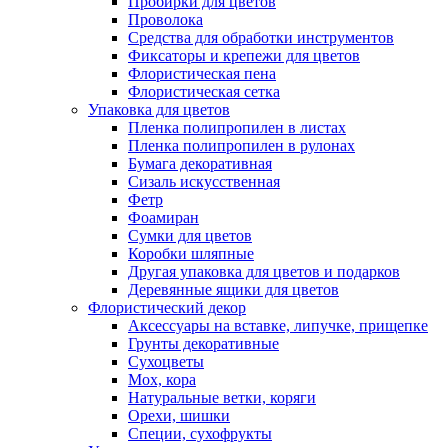
Пробирки для цветов
Проволока
Средства для обработки инструментов
Фиксаторы и крепежи для цветов
Флористическая пена
Флористическая сетка
Упаковка для цветов
Пленка полипропилен в листах
Пленка полипропилен в рулонах
Бумага декоративная
Сизаль искусственная
Фетр
Фоамиран
Сумки для цветов
Коробки шляпные
Другая упаковка для цветов и подарков
Деревянные ящики для цветов
Флористический декор
Аксессуары на вставке, липучке, прищепке
Грунты декоративные
Сухоцветы
Мох, кора
Натуральные ветки, коряги
Орехи, шишки
Специи, сухофрукты