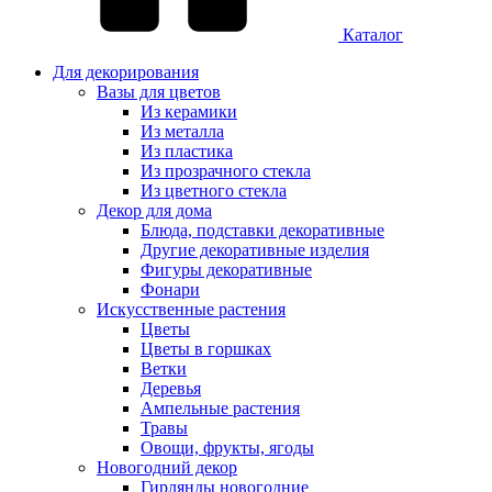
Каталог
Для декорирования
Вазы для цветов
Из керамики
Из металла
Из пластика
Из прозрачного стекла
Из цветного стекла
Декор для дома
Блюда, подставки декоративные
Другие декоративные изделия
Фигуры декоративные
Фонари
Искусственные растения
Цветы
Цветы в горшках
Ветки
Деревья
Ампельные растения
Травы
Овощи, фрукты, ягоды
Новогодний декор
Гирлянды новогодние