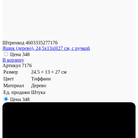
Штрихкод
4603335277176
Ящик (дерево), 24,5x13xH27 см, с ручкой
Цена
348
В корзину
Артикул
7176
Размер
24.5 × 13 × 27 см
Цвет
Тиффани
Материал
Дерево
Ед. продажи
Штука
Цена
348