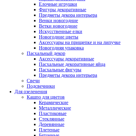
Елочные игрушки
Фигуры декоративные
Предметы декора интерьера
Венки новогодние
Ветки новогодние
Искусственные елки
Новогодние цветы
Аксессуары на прищепке и на липучке
Новогодняя упаковка
Пасхальный декор
Аксессуары декоративные
Пасхальные декоративные яйца
Пасхальные фигуры
Предметы декора интерьера
Свечи
Подсвечники
Для озеленения
Кашпо для цветов
Керамические
Металлические
Пластиковые
Стеклянные
Деревянные
Плетеные
Бетонные