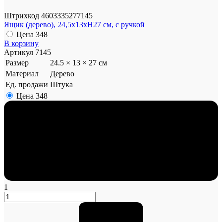
Штрихкод
4603335277145
Ящик (дерево), 24,5x13xH27 см, с ручкой
Цена
348
В корзину
Артикул
7145
Размер
24.5 × 13 × 27 см
Материал
Дерево
Ед. продажи
Штука
Цена
348
1