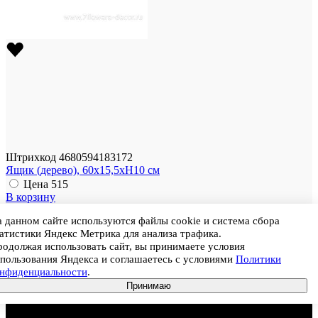
Штрихкод
4680594183172
Ящик (дерево), 60x15,5xH10 см
Цена
515
В корзину
Артикул
 данном сайте используются файлы cookie и система сбора
Размер
60 × 15.5 × 10 см
атистики Яндекс Метрика для анализа трафика.
Цвет
Коричневый-серый
одолжая использовать сайт, вы принимаете условия
Материал
Дерево
пользования Яндекса и соглашаетесь с условиями
Политики
Ед. продажи
Штука
онфиденциальности
.
Принимаю
Цена
515