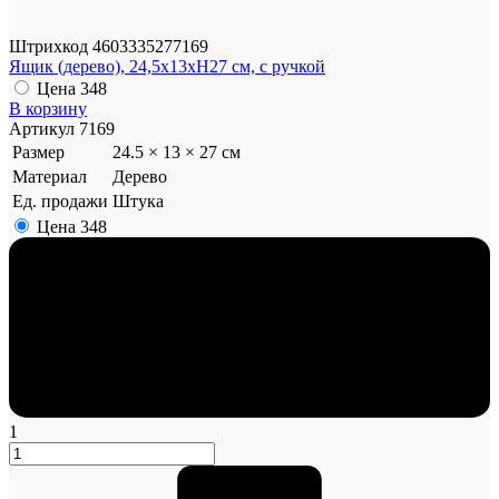
Штрихкод
4603335277169
Ящик (дерево), 24,5x13xH27 см, с ручкой
Цена
348
В корзину
Артикул
7169
Размер
24.5 × 13 × 27 см
Материал
Дерево
Ед. продажи
Штука
Цена
348
1