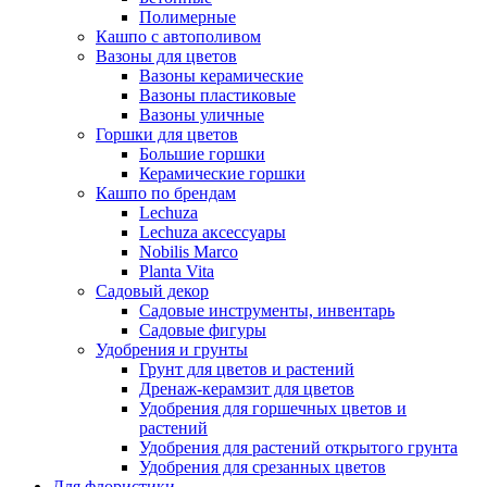
Полимерные
Кашпо с автополивом
Вазоны для цветов
Вазоны керамические
Вазоны пластиковые
Вазоны уличные
Горшки для цветов
Большие горшки
Керамические горшки
Кашпо по брендам
Lechuza
Lechuza аксессуары
Nobilis Marco
Planta Vita
Садовый декор
Садовые инструменты, инвентарь
Садовые фигуры
Удобрения и грунты
Грунт для цветов и растений
Дренаж-керамзит для цветов
Удобрения для горшечных цветов и
растений
Удобрения для растений открытого грунта
Удобрения для срезанных цветов
Для флористики