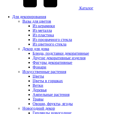
Каталог
Для декорирования
Вазы для цветов
Из керамики
Из металла
Из пластика
Из прозрачного стекла
Из цветного стекла
Декор для дома
Блюда, подставки декоративные
Другие декоративные изделия
Фигуры декоративные
Фонари
Искусственные растения
Цветы
Цветы в горшках
Ветки
Деревья
Ампельные растения
Травы
Овощи, фрукты, ягоды
Новогодний декор
Гирлянды новогодние