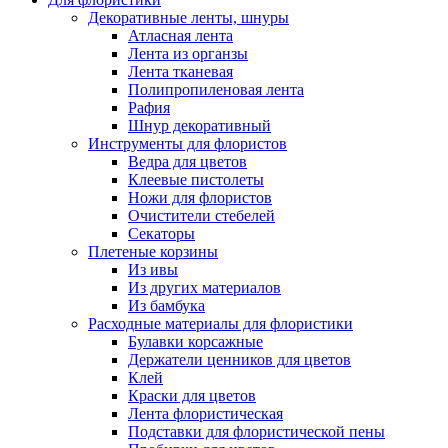
Декоративные ленты, шнуры
Атласная лента
Лента из органзы
Лента тканевая
Полипропиленовая лента
Рафия
Шнур декоративный
Инструменты для флористов
Ведра для цветов
Клеевые пистолеты
Ножи для флористов
Очистители стебелей
Секаторы
Плетеные корзины
Из ивы
Из других материалов
Из бамбука
Расходные материалы для флористики
Булавки корсажные
Держатели ценников для цветов
Клей
Краски для цветов
Лента флористическая
Подставки для флористической пены