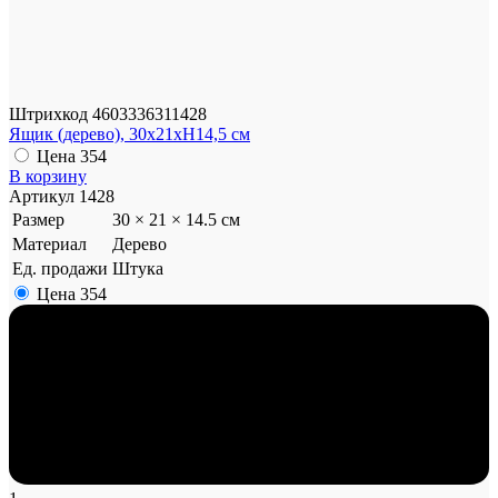
Штрихкод
4603336311428
Ящик (дерево), 30х21хH14,5 см
Цена
354
В корзину
Артикул
1428
Размер
30 × 21 × 14.5 см
Материал
Дерево
Ед. продажи
Штука
Цена
354