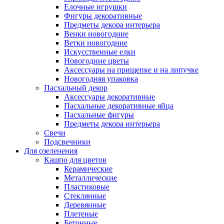
Елочные игрушки
Фигуры декоративные
Предметы декора интерьера
Венки новогодние
Ветки новогодние
Искусственные елки
Новогодние цветы
Аксессуары на прищепке и на липучке
Новогодняя упаковка
Пасхальный декор
Аксессуары декоративные
Пасхальные декоративные яйца
Пасхальные фигуры
Предметы декора интерьера
Свечи
Подсвечники
Для озеленения
Кашпо для цветов
Керамические
Металлические
Пластиковые
Стеклянные
Деревянные
Плетеные
Бетонные