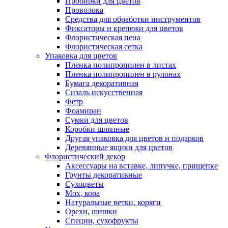
Пробирки для цветов
Проволока
Средства для обработки инструментов
Фиксаторы и крепежи для цветов
Флористическая пена
Флористическая сетка
Упаковка для цветов
Пленка полипропилен в листах
Пленка полипропилен в рулонах
Бумага декоративная
Сизаль искусственная
Фетр
Фоамиран
Сумки для цветов
Коробки шляпные
Другая упаковка для цветов и подарков
Деревянные ящики для цветов
Флористический декор
Аксессуары на вставке, липучке, прищепке
Грунты декоративные
Сухоцветы
Мох, кора
Натуральные ветки, коряги
Орехи, шишки
Специи, сухофрукты