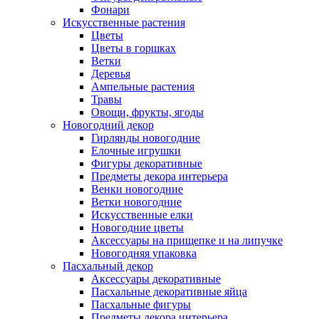
Фонари
Искусственные растения
Цветы
Цветы в горшках
Ветки
Деревья
Ампельные растения
Травы
Овощи, фрукты, ягоды
Новогодний декор
Гирлянды новогодние
Елочные игрушки
Фигуры декоративные
Предметы декора интерьера
Венки новогодние
Ветки новогодние
Искусственные елки
Новогодние цветы
Аксессуары на прищепке и на липучке
Новогодняя упаковка
Пасхальный декор
Аксессуары декоративные
Пасхальные декоративные яйца
Пасхальные фигуры
Предметы декора интерьера