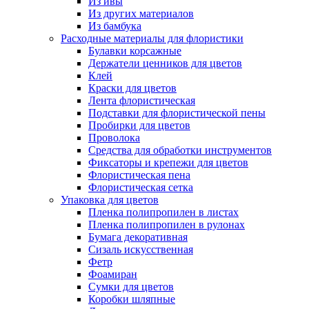
Из ивы
Из других материалов
Из бамбука
Расходные материалы для флористики
Булавки корсажные
Держатели ценников для цветов
Клей
Краски для цветов
Лента флористическая
Подставки для флористической пены
Пробирки для цветов
Проволока
Средства для обработки инструментов
Фиксаторы и крепежи для цветов
Флористическая пена
Флористическая сетка
Упаковка для цветов
Пленка полипропилен в листах
Пленка полипропилен в рулонах
Бумага декоративная
Сизаль искусственная
Фетр
Фоамиран
Сумки для цветов
Коробки шляпные