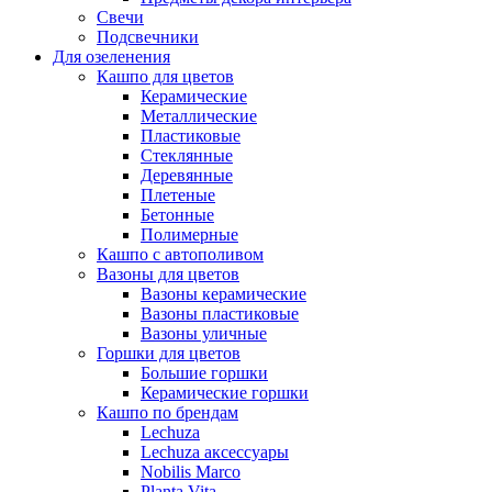
Свечи
Подсвечники
Для озеленения
Кашпо для цветов
Керамические
Металлические
Пластиковые
Стеклянные
Деревянные
Плетеные
Бетонные
Полимерные
Кашпо с автополивом
Вазоны для цветов
Вазоны керамические
Вазоны пластиковые
Вазоны уличные
Горшки для цветов
Большие горшки
Керамические горшки
Кашпо по брендам
Lechuza
Lechuza аксессуары
Nobilis Marco
Planta Vita