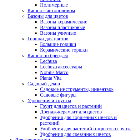
Полимерные
Кашпо с автополивом
Вазоны для цветов
Вазоны керамические
Вазоны пластиковые
Вазоны уличные
Горшки для цветов
Большие горшки
Керамические горшки
Кашпо по брендам
Lechuza
Lechuza аксессуары
Nobilis Marco
Planta Vita
Садовый декор
Садовые инструменты, инвентарь
Садовые фигуры
Удобрения и грунты
Грунт для цветов и растений
Дренаж-керамзит для цветов
Удобрения для горшечных цветов и
растений
Удобрения для растений открытого грунта
Удобрения для срезанных цветов
Для флористики