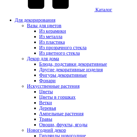
Каталог
Для декорирования
Вазы для цветов
Из керамики
Из металла
Из пластика
Из прозрачного стекла
Из цветного стекла
Декор для дома
Блюда, подставки декоративные
Другие декоративные изделия
Фигуры декоративные
Фонари
Искусственные растения
Цветы
Цветы в горшках
Ветки
Деревья
Ампельные растения
Травы
Овощи, фрукты, ягоды
Новогодний декор
Гирлянды новогодние