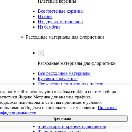
Плетеные корзины
Все плетеные корзины
Из ивы
Из других материалов
Из бамбука
Расходные материалы для флористики
Расходные материалы для флористики
Все расходные материалы
Булавки корсажные
Держатели ценников для цветов
Клей
 данном сайте используются файлы cookie и система сбора
Краски для цветов
атистики Яндекс Метрика для анализа трафика.
Лента флористическая
одолжая использовать сайт, вы принимаете условия
Подставки для флористической пены
пользования Яндекса и соглашаетесь с условиями
Политики
Пробирки для цветов
онфиденциальности
.
Проволока
Принимаю
Средства для обработки инструментов
Фиксаторы и крепежи для цветов
Флористическая пена