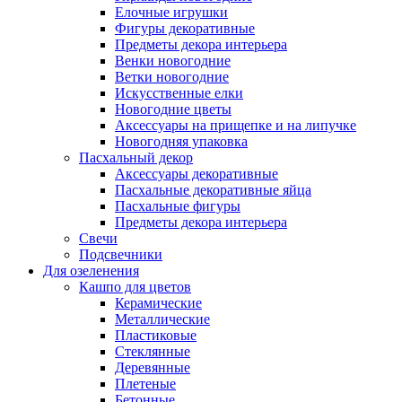
Елочные игрушки
Фигуры декоративные
Предметы декора интерьера
Венки новогодние
Ветки новогодние
Искусственные елки
Новогодние цветы
Аксессуары на прищепке и на липучке
Новогодняя упаковка
Пасхальный декор
Аксессуары декоративные
Пасхальные декоративные яйца
Пасхальные фигуры
Предметы декора интерьера
Свечи
Подсвечники
Для озеленения
Кашпо для цветов
Керамические
Металлические
Пластиковые
Стеклянные
Деревянные
Плетеные
Бетонные