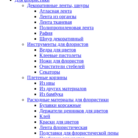
Декоративные ленты, шнуры
Атласная лента
Лента из органзы
Лента тканевая
Полипропиленовая лента
Рафия
Шнур декоративный
Инструменты для флористов
Ведра для цветов
Клеевые пистолеты
Ножи для флористов
Очистители стебелей
Секаторы
Плетеные корзины
Из ивы
Из других материалов
Из бамбука
Расходные материалы для флористики
Булавки корсажные
Держатели ценников для цветов
Клей
Краски для цветов
Лента флористическая
Подставки для флористической пены