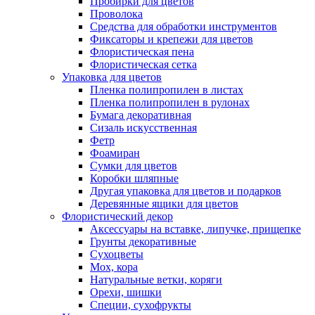
Пробирки для цветов
Проволока
Средства для обработки инструментов
Фиксаторы и крепежи для цветов
Флористическая пена
Флористическая сетка
Упаковка для цветов
Пленка полипропилен в листах
Пленка полипропилен в рулонах
Бумага декоративная
Сизаль искусственная
Фетр
Фоамиран
Сумки для цветов
Коробки шляпные
Другая упаковка для цветов и подарков
Деревянные ящики для цветов
Флористический декор
Аксессуары на вставке, липучке, прищепке
Грунты декоративные
Сухоцветы
Мох, кора
Натуральные ветки, коряги
Орехи, шишки
Специи, сухофрукты