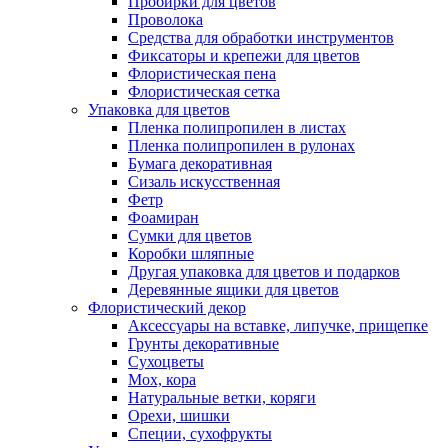
Пробирки для цветов
Проволока
Средства для обработки инструментов
Фиксаторы и крепежи для цветов
Флористическая пена
Флористическая сетка
Упаковка для цветов
Пленка полипропилен в листах
Пленка полипропилен в рулонах
Бумага декоративная
Сизаль искусственная
Фетр
Фоамиран
Сумки для цветов
Коробки шляпные
Другая упаковка для цветов и подарков
Деревянные ящики для цветов
Флористический декор
Аксессуары на вставке, липучке, прищепке
Грунты декоративные
Сухоцветы
Мох, кора
Натуральные ветки, коряги
Орехи, шишки
Специи, сухофрукты