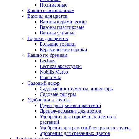
Полимерные
Кашпо с автополивом
Вазоны для цветов
Вазоны керамические
Вазоны пластиковые
Вазоны уличные
Горшки для цветов
Большие горшки
Керамические горшки
Кашпо по брендам
Lechuza
Lechuza аксессуары
Nobilis Marco
Planta Vita
Садовый декор
Садовые инструменты, инвентарь
Садовые фигуры
Удобрения и грунты
Грунт для цветов и растений
Дренаж-керамзит для цветов
Удобрения для горшечных цветов и
растений
Удобрения для растений открытого грунта
Удобрения для срезанных цветов
Для флористики