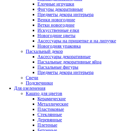
Елочные игрушки
Фигуры декоративные
Предметы декора интерьера
Венки новогодние
Ветки новогодние
Искусственные елки
Новогодние цветы
Аксессуары на прищепке и на липучке
Новогодняя упаковка
Пасхальный декор
Аксессуары декоративные
Пасхальные декоративные яйца
Пасхальные фигуры
Предметы декора интерьера
Свечи
Подсвечники
Для озеленения
Кашпо для цветов
Керамические
Металлические
Пластиковые
Стеклянные
Деревянные
Плетеные
Бетонные