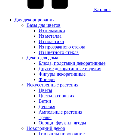
Каталог
Для декорирования
Вазы для цветов
Из керамики
Из металла
Из пластика
Из прозрачного стекла
Из цветного стекла
Декор для дома
Блюда, подставки декоративные
Другие декоративные изделия
Фигуры декоративные
Фонари
Искусственные растения
Цветы
Цветы в горшках
Ветки
Деревья
Ампельные растения
Травы
Овощи, фрукты, ягоды
Новогодний декор
Гирлянды новогодние