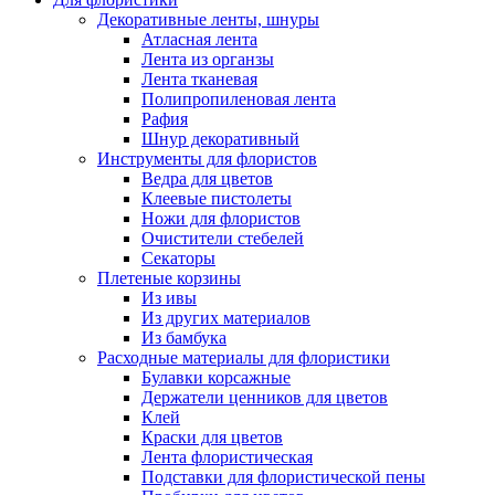
Декоративные ленты, шнуры
Атласная лента
Лента из органзы
Лента тканевая
Полипропиленовая лента
Рафия
Шнур декоративный
Инструменты для флористов
Ведра для цветов
Клеевые пистолеты
Ножи для флористов
Очистители стебелей
Секаторы
Плетеные корзины
Из ивы
Из других материалов
Из бамбука
Расходные материалы для флористики
Булавки корсажные
Держатели ценников для цветов
Клей
Краски для цветов
Лента флористическая
Подставки для флористической пены