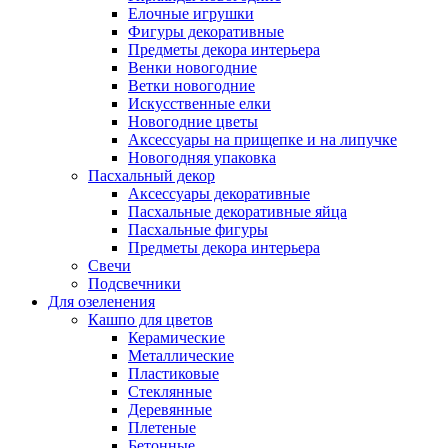
Елочные игрушки
Фигуры декоративные
Предметы декора интерьера
Венки новогодние
Ветки новогодние
Искусственные елки
Новогодние цветы
Аксессуары на прищепке и на липучке
Новогодняя упаковка
Пасхальный декор
Аксессуары декоративные
Пасхальные декоративные яйца
Пасхальные фигуры
Предметы декора интерьера
Свечи
Подсвечники
Для озеленения
Кашпо для цветов
Керамические
Металлические
Пластиковые
Стеклянные
Деревянные
Плетеные
Бетонные