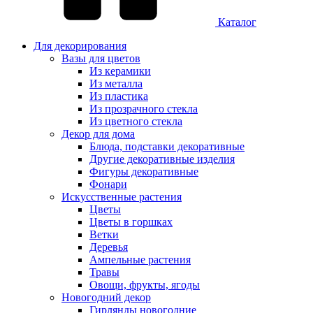
Каталог
Для декорирования
Вазы для цветов
Из керамики
Из металла
Из пластика
Из прозрачного стекла
Из цветного стекла
Декор для дома
Блюда, подставки декоративные
Другие декоративные изделия
Фигуры декоративные
Фонари
Искусственные растения
Цветы
Цветы в горшках
Ветки
Деревья
Ампельные растения
Травы
Овощи, фрукты, ягоды
Новогодний декор
Гирлянды новогодние