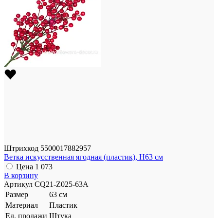
Штрихкод
5500017882957
Ветка искусственная ягодная (пластик), H63 см
Цена
1 073
В корзину
Артикул
CQ21-Z025-63A
Размер
63 см
Материал
Пластик
Ед. продажи
Штука