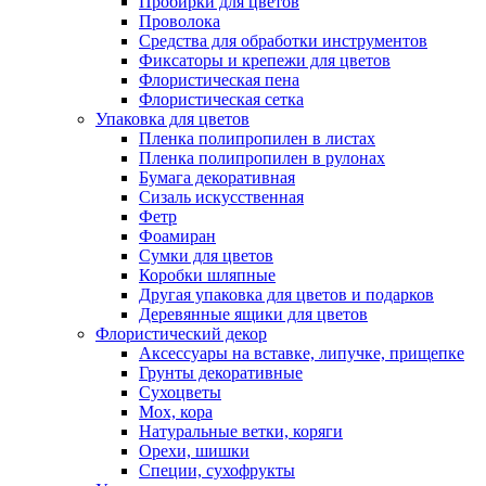
Пробирки для цветов
Проволока
Средства для обработки инструментов
Фиксаторы и крепежи для цветов
Флористическая пена
Флористическая сетка
Упаковка для цветов
Пленка полипропилен в листах
Пленка полипропилен в рулонах
Бумага декоративная
Сизаль искусственная
Фетр
Фоамиран
Сумки для цветов
Коробки шляпные
Другая упаковка для цветов и подарков
Деревянные ящики для цветов
Флористический декор
Аксессуары на вставке, липучке, прищепке
Грунты декоративные
Сухоцветы
Мох, кора
Натуральные ветки, коряги
Орехи, шишки
Специи, сухофрукты