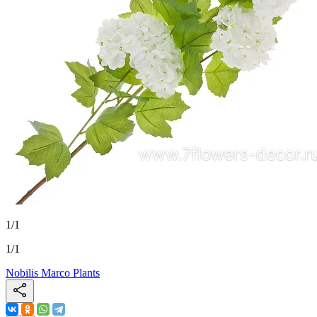
1
/
1
1
/
1
Nobilis Marco Plants