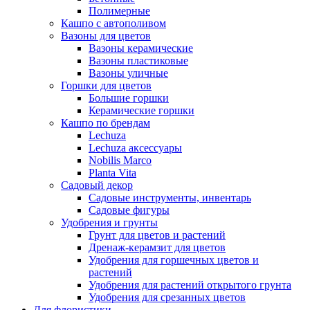
Полимерные
Кашпо с автополивом
Вазоны для цветов
Вазоны керамические
Вазоны пластиковые
Вазоны уличные
Горшки для цветов
Большие горшки
Керамические горшки
Кашпо по брендам
Lechuza
Lechuza аксессуары
Nobilis Marco
Planta Vita
Садовый декор
Садовые инструменты, инвентарь
Садовые фигуры
Удобрения и грунты
Грунт для цветов и растений
Дренаж-керамзит для цветов
Удобрения для горшечных цветов и
растений
Удобрения для растений открытого грунта
Удобрения для срезанных цветов
Для флористики