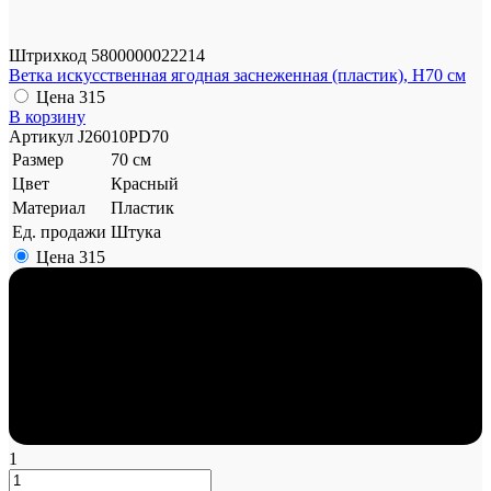
Штрихкод
5800000022214
Ветка искусственная ягодная заснеженная (пластик), H70 см
Цена
315
В корзину
Артикул
J26010PD70
Размер
70 см
Цвет
Красный
Материал
Пластик
Ед. продажи
Штука
Цена
315
1