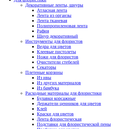
Декоративные ленты, шнуры
Атласная лента
Лента из органзы
Лента тканевая
Полипропиленовая лента
Рафия
Шнур декоративный
Инструменты для флористов
Ведра для цветов
Клеевые пистолеты
Ножи для флористов
Очистители стебелей
Секаторы
Плетеные корзины
Из ивы
Из других материалов
Из бамбука
Расходные материалы для флористики
Булавки корсажные
Держатели ценников для цветов
Клей
Краски для цветов
Лента флористическая
Подставки для флористической пены