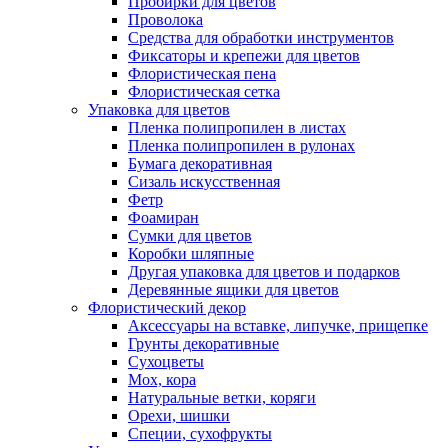
Пробирки для цветов
Проволока
Средства для обработки инструментов
Фиксаторы и крепежи для цветов
Флористическая пена
Флористическая сетка
Упаковка для цветов
Пленка полипропилен в листах
Пленка полипропилен в рулонах
Бумага декоративная
Сизаль искусственная
Фетр
Фоамиран
Сумки для цветов
Коробки шляпные
Другая упаковка для цветов и подарков
Деревянные ящики для цветов
Флористический декор
Аксессуары на вставке, липучке, прищепке
Грунты декоративные
Сухоцветы
Мох, кора
Натуральные ветки, коряги
Орехи, шишки
Специи, сухофрукты