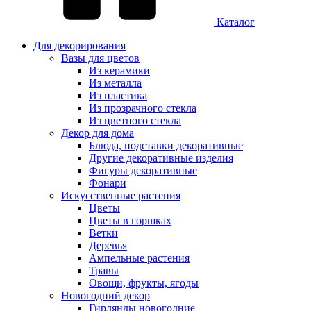
Каталог
Для декорирования
Вазы для цветов
Из керамики
Из металла
Из пластика
Из прозрачного стекла
Из цветного стекла
Декор для дома
Блюда, подставки декоративные
Другие декоративные изделия
Фигуры декоративные
Фонари
Искусственные растения
Цветы
Цветы в горшках
Ветки
Деревья
Ампельные растения
Травы
Овощи, фрукты, ягоды
Новогодний декор
Гирлянды новогодние