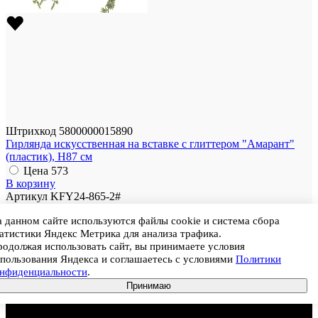
Штрихкод
5800000015890
Гирлянда искусственная на вставке с глиттером "Амарант"
(пластик), H87 см
Цена
573
В корзину
Артикул
KFY24-865-2#
Размер
87 см
 данном сайте используются файлы cookie и система сбора
Цвет
Зеленый
атистики Яндекс Метрика для анализа трафика.
Материал
Пластик
одолжая использовать сайт, вы принимаете условия
Ед. продажи
Штука
пользования Яндекса и соглашаетесь с условиями
Политики
онфиденциальности
.
Цена
573
Принимаю