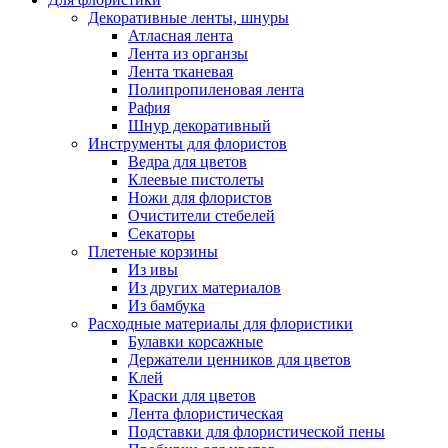
Декоративные ленты, шнуры
Атласная лента
Лента из органзы
Лента тканевая
Полипропиленовая лента
Рафия
Шнур декоративный
Инструменты для флористов
Ведра для цветов
Клеевые пистолеты
Ножи для флористов
Очистители стебелей
Секаторы
Плетеные корзины
Из ивы
Из других материалов
Из бамбука
Расходные материалы для флористики
Булавки корсажные
Держатели ценников для цветов
Клей
Краски для цветов
Лента флористическая
Подставки для флористической пены