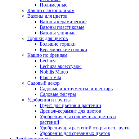
Полимерные
Кашпо с автополивом
Вазоны для цветов
Вазоны керамические
Вазоны пластиковые
Вазоны уличные
Горшки для цветов
Большие горшки
Керамические горшки
Кашпо по брендам
Lechuza
Lechuza аксессуары
Nobilis Marco
Planta Vita
Садовый декор
Садовые инструменты, инвентарь
Садовые фигуры
Удобрения и грунты
Грунт для цветов и растений
Дренаж-керамзит для цветов
Удобрения для горшечных цветов и
растений
Удобрения для растений открытого грунта
Удобрения для срезанных цветов
Для флористики