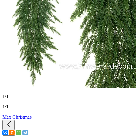
1
/
1
1
/
1
Max Christmas