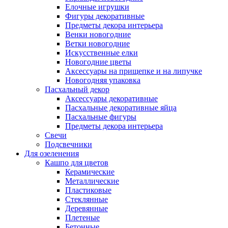
Елочные игрушки
Фигуры декоративные
Предметы декора интерьера
Венки новогодние
Ветки новогодние
Искусственные елки
Новогодние цветы
Аксессуары на прищепке и на липучке
Новогодняя упаковка
Пасхальный декор
Аксессуары декоративные
Пасхальные декоративные яйца
Пасхальные фигуры
Предметы декора интерьера
Свечи
Подсвечники
Для озеленения
Кашпо для цветов
Керамические
Металлические
Пластиковые
Стеклянные
Деревянные
Плетеные
Бетонные