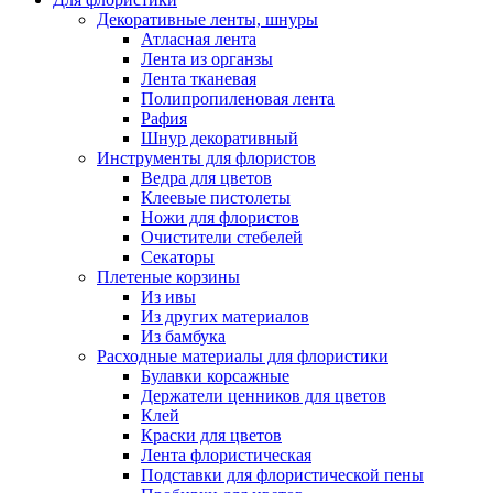
Декоративные ленты, шнуры
Атласная лента
Лента из органзы
Лента тканевая
Полипропиленовая лента
Рафия
Шнур декоративный
Инструменты для флористов
Ведра для цветов
Клеевые пистолеты
Ножи для флористов
Очистители стебелей
Секаторы
Плетеные корзины
Из ивы
Из других материалов
Из бамбука
Расходные материалы для флористики
Булавки корсажные
Держатели ценников для цветов
Клей
Краски для цветов
Лента флористическая
Подставки для флористической пены