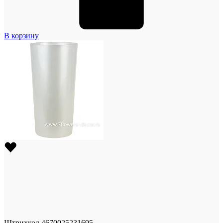
В корзину
Штрихкод
4670025231695