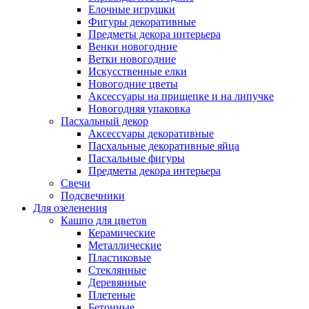
Елочные игрушки
Фигуры декоративные
Предметы декора интерьера
Венки новогодние
Ветки новогодние
Искусственные елки
Новогодние цветы
Аксессуары на прищепке и на липучке
Новогодняя упаковка
Пасхальный декор
Аксессуары декоративные
Пасхальные декоративные яйца
Пасхальные фигуры
Предметы декора интерьера
Свечи
Подсвечники
Для озеленения
Кашпо для цветов
Керамические
Металлические
Пластиковые
Стеклянные
Деревянные
Плетеные
Бетонные