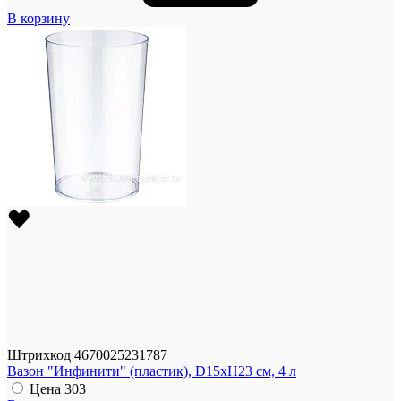
В корзину
Штрихкод
4670025231787
Вазон "Инфинити" (пластик), D15xH23 см, 4 л
Цена
303