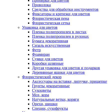
Пробирки для цветов
Проволока
Средства для обработки инструментов
Фиксаторы и крепежи для цветов
Флористическая пена
Флористическая сетка
Упаковка для цветов
Пленка полипропилен в листах
Пленка полипропилен в рулонах
Бумага декоративная
Сизаль искусственная
Фетр
Фоамиран
Сумки для цветов
Коробки шляпные
Другая упаковка для цветов и подарков
Деревянные ящики для цветов
Флористический декор
Аксессуары на вставке, липучке, прищепке
Грунты декоративные
Сухоцветы
Мох, кора
Натуральные ветки, коряги
Орехи, шишки
Специи, сухофрукты