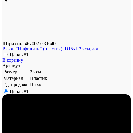
Штрихкод
4670025231640
Вазон "Инфинити" (пластик), D15xH23 см, 4 л
Цена
281
В корзину
Артикул
Размер
23 см
Материал
Пластик
Ед. продажи
Штука
Цена
281