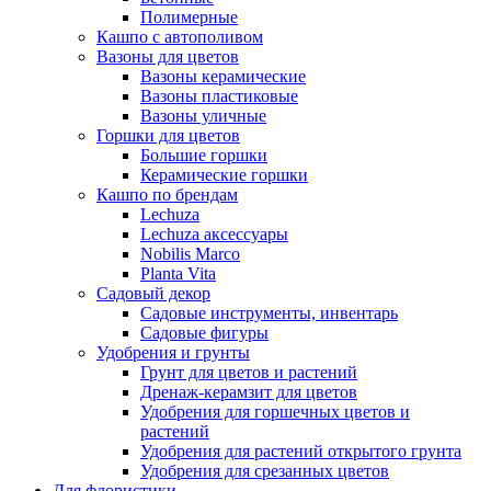
Полимерные
Кашпо с автополивом
Вазоны для цветов
Вазоны керамические
Вазоны пластиковые
Вазоны уличные
Горшки для цветов
Большие горшки
Керамические горшки
Кашпо по брендам
Lechuza
Lechuza аксессуары
Nobilis Marco
Planta Vita
Садовый декор
Садовые инструменты, инвентарь
Садовые фигуры
Удобрения и грунты
Грунт для цветов и растений
Дренаж-керамзит для цветов
Удобрения для горшечных цветов и
растений
Удобрения для растений открытого грунта
Удобрения для срезанных цветов
Для флористики