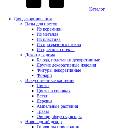
Каталог
Для декорирования
Вазы для цветов
Из керамики
Из металла
Из пластика
Из прозрачного стекла
Из цветного стекла
Декор для дома
Блюда, подставки декоративные
Другие декоративные изделия
Фигуры декоративные
Фонари
Искусственные растения
Цветы
Цветы в горшках
Ветки
Деревья
Ампельные растения
Травы
Овощи, фрукты, ягоды
Новогодний декор
Гирлянды новогодние