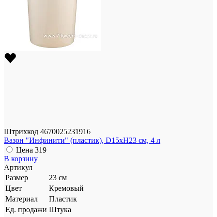
Штрихкод
4670025231916
Вазон "Инфинити" (пластик), D15xH23 см, 4 л
Цена
319
В корзину
Артикул
Размер
23 см
Цвет
Кремовый
Материал
Пластик
Ед. продажи
Штука