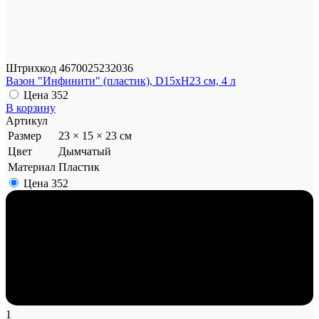
Штрихкод
4670025232036
Вазон "Инфинити" (пластик), D15xH23 см, 4 л
Цена
352
В корзину
Артикул
Размер
23 × 15 × 23 см
Цвет
Дымчатый
Материал
Пластик
Цена
352
1