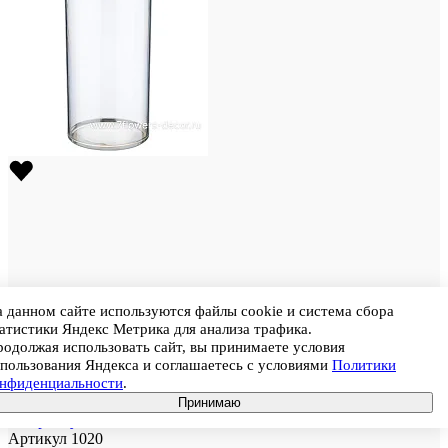
 данном сайте используются файлы cookie и система сбора
Штрихкод
5800000015156
атистики Яндекс Метрика для анализа трафика.
Вазон "Трубка" (пластик), D10xH20 см, К
одолжая использовать сайт, вы принимаете условия
Цена
155
пользования Яндекса и соглашаетесь с условиями
Политики
Цена при покупке кратно коробке (в коробке 56 шт.)
онфиденциальности
.
131,75 ₽
Принимаю
В корзину
Артикул
1020