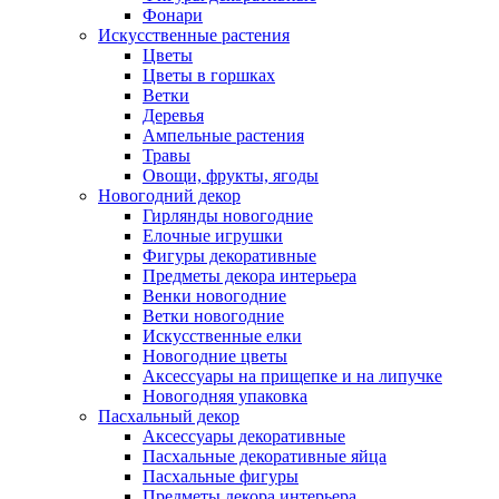
Фонари
Искусственные растения
Цветы
Цветы в горшках
Ветки
Деревья
Ампельные растения
Травы
Овощи, фрукты, ягоды
Новогодний декор
Гирлянды новогодние
Елочные игрушки
Фигуры декоративные
Предметы декора интерьера
Венки новогодние
Ветки новогодние
Искусственные елки
Новогодние цветы
Аксессуары на прищепке и на липучке
Новогодняя упаковка
Пасхальный декор
Аксессуары декоративные
Пасхальные декоративные яйца
Пасхальные фигуры
Предметы декора интерьера