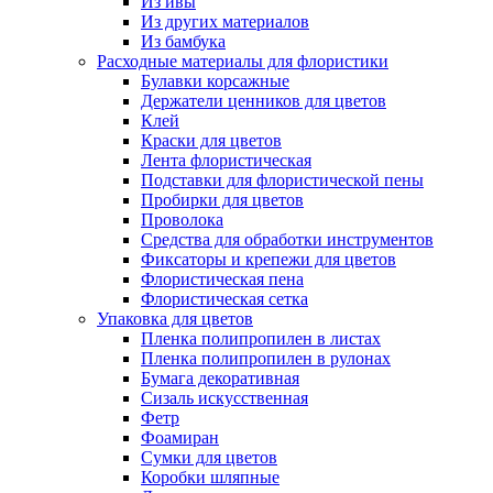
Из ивы
Из других материалов
Из бамбука
Расходные материалы для флористики
Булавки корсажные
Держатели ценников для цветов
Клей
Краски для цветов
Лента флористическая
Подставки для флористической пены
Пробирки для цветов
Проволока
Средства для обработки инструментов
Фиксаторы и крепежи для цветов
Флористическая пена
Флористическая сетка
Упаковка для цветов
Пленка полипропилен в листах
Пленка полипропилен в рулонах
Бумага декоративная
Сизаль искусственная
Фетр
Фоамиран
Сумки для цветов
Коробки шляпные