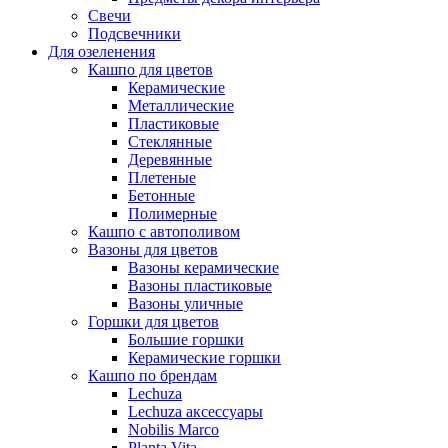
Свечи
Подсвечники
Для озеленения
Кашпо для цветов
Керамические
Металлические
Пластиковые
Стеклянные
Деревянные
Плетеные
Бетонные
Полимерные
Кашпо с автополивом
Вазоны для цветов
Вазоны керамические
Вазоны пластиковые
Вазоны уличные
Горшки для цветов
Большие горшки
Керамические горшки
Кашпо по брендам
Lechuza
Lechuza аксессуары
Nobilis Marco
Planta Vita