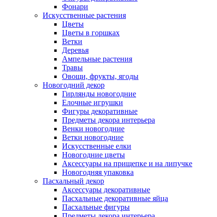
Фонари
Искусственные растения
Цветы
Цветы в горшках
Ветки
Деревья
Ампельные растения
Травы
Овощи, фрукты, ягоды
Новогодний декор
Гирлянды новогодние
Елочные игрушки
Фигуры декоративные
Предметы декора интерьера
Венки новогодние
Ветки новогодние
Искусственные елки
Новогодние цветы
Аксессуары на прищепке и на липучке
Новогодняя упаковка
Пасхальный декор
Аксессуары декоративные
Пасхальные декоративные яйца
Пасхальные фигуры
Предметы декора интерьера