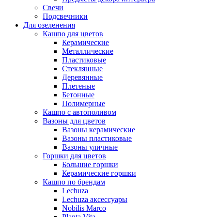
Свечи
Подсвечники
Для озеленения
Кашпо для цветов
Керамические
Металлические
Пластиковые
Стеклянные
Деревянные
Плетеные
Бетонные
Полимерные
Кашпо с автополивом
Вазоны для цветов
Вазоны керамические
Вазоны пластиковые
Вазоны уличные
Горшки для цветов
Большие горшки
Керамические горшки
Кашпо по брендам
Lechuza
Lechuza аксессуары
Nobilis Marco
Planta Vita