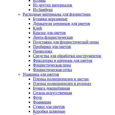
Из ивы
Из других материалов
Из бамбука
Расходные материалы для флористики
Булавки корсажные
Держатели ценников для цветов
Клей
Краски для цветов
Лента флористическая
Подставки для флористической пены
Пробирки для цветов
Проволока
Средства для обработки инструментов
Фиксаторы и крепежи для цветов
Флористическая пена
Флористическая сетка
Упаковка для цветов
Пленка полипропилен в листах
Пленка полипропилен в рулонах
Бумага декоративная
Сизаль искусственная
Фетр
Фоамиран
Сумки для цветов
Коробки шляпные