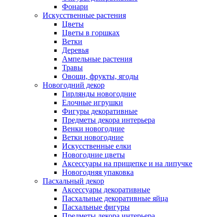
Фонари
Искусственные растения
Цветы
Цветы в горшках
Ветки
Деревья
Ампельные растения
Травы
Овощи, фрукты, ягоды
Новогодний декор
Гирлянды новогодние
Елочные игрушки
Фигуры декоративные
Предметы декора интерьера
Венки новогодние
Ветки новогодние
Искусственные елки
Новогодние цветы
Аксессуары на прищепке и на липучке
Новогодняя упаковка
Пасхальный декор
Аксессуары декоративные
Пасхальные декоративные яйца
Пасхальные фигуры
Предметы декора интерьера