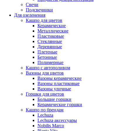
Свечи
Подсвечники
Для озеленения
Кашпо для цветов
Керамические
Металлические
Пластиковые
Стеклянные
Деревянные
Плетеные
Бетонные
Полимерные
Кашпо с автополивом
Вазоны для цветов
Вазоны керамические
Вазоны пластиковые
Вазоны уличные
Горшки для цветов
Большие горшки
Керамические горшки
Кашпо по брендам
Lechuza
Lechuza аксессуары
Nobilis Marco
Planta Vita