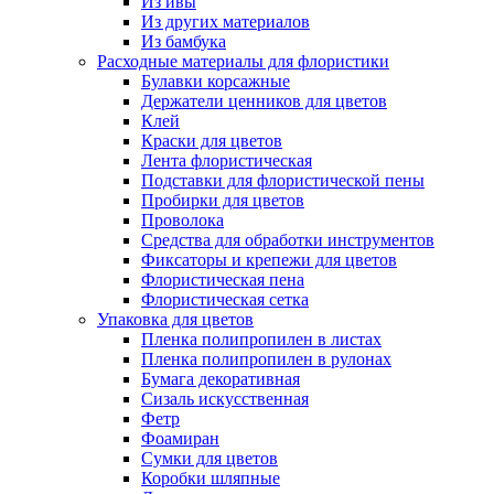
Из ивы
Из других материалов
Из бамбука
Расходные материалы для флористики
Булавки корсажные
Держатели ценников для цветов
Клей
Краски для цветов
Лента флористическая
Подставки для флористической пены
Пробирки для цветов
Проволока
Средства для обработки инструментов
Фиксаторы и крепежи для цветов
Флористическая пена
Флористическая сетка
Упаковка для цветов
Пленка полипропилен в листах
Пленка полипропилен в рулонах
Бумага декоративная
Сизаль искусственная
Фетр
Фоамиран
Сумки для цветов
Коробки шляпные