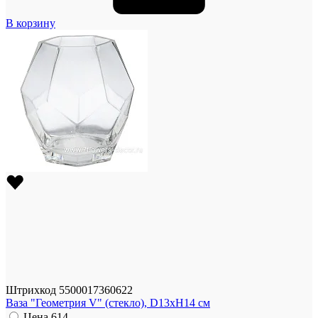
В корзину
Штрихкод
5500017360622
Ваза "Геометрия V" (стекло), D13хH14 см
Цена
614