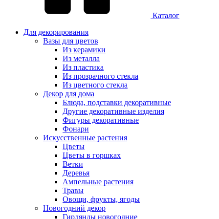
Каталог
Для декорирования
Вазы для цветов
Из керамики
Из металла
Из пластика
Из прозрачного стекла
Из цветного стекла
Декор для дома
Блюда, подставки декоративные
Другие декоративные изделия
Фигуры декоративные
Фонари
Искусственные растения
Цветы
Цветы в горшках
Ветки
Деревья
Ампельные растения
Травы
Овощи, фрукты, ягоды
Новогодний декор
Гирлянды новогодние