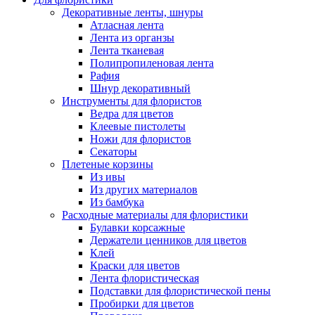
Декоративные ленты, шнуры
Атласная лента
Лента из органзы
Лента тканевая
Полипропиленовая лента
Рафия
Шнур декоративный
Инструменты для флористов
Ведра для цветов
Клеевые пистолеты
Ножи для флористов
Секаторы
Плетеные корзины
Из ивы
Из других материалов
Из бамбука
Расходные материалы для флористики
Булавки корсажные
Держатели ценников для цветов
Клей
Краски для цветов
Лента флористическая
Подставки для флористической пены
Пробирки для цветов