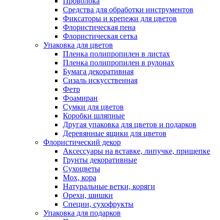
Проволока
Средства для обработки инструментов
Фиксаторы и крепежи для цветов
Флористическая пена
Флористическая сетка
Упаковка для цветов
Пленка полипропилен в листах
Пленка полипропилен в рулонах
Бумага декоративная
Сизаль искусственная
Фетр
Фоамиран
Сумки для цветов
Коробки шляпные
Другая упаковка для цветов и подарков
Деревянные ящики для цветов
Флористический декор
Аксессуары на вставке, липучке, прищепке
Грунты декоративные
Сухоцветы
Мох, кора
Натуральные ветки, коряги
Орехи, шишки
Специи, сухофрукты
Упаковка для подарков