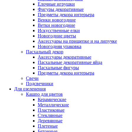
Елочные игрушки
Фигуры декоративные
Предметы декора интерьера
Венки новогодние
Ветки новогодние
Искусственные елки
Новогодние цветы
Аксессуары на прищепке и на липучке
Новогодняя упаковка
Пасхальный декор
Аксессуары декоративные
Пасхальные декоративные яйца
Пасхальные фигуры
Предметы декора интерьера
Свечи
Подсвечники
Для озеленения
Кашпо для цветов
Керамические
Металлические
Пластиковые
Стеклянные
Деревянные
Плетеные
Бетонные