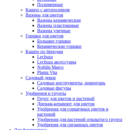
Полимерные
Кашпо с автополивом
Вазоны для цветов
Вазоны керамические
Вазоны пластиковые
Вазоны уличные
Горшки для цветов
Большие горшки
Керамические горшки
Кашпо по брендам
Lechuza
Lechuza аксессуары
Nobilis Marco
Planta Vita
Садовый декор
Садовые инструменты, инвентарь
Садовые фигуры
Удобрения и грунты
Грунт для цветов и растений
Дренаж-керамзит для цветов
Удобрения для горшечных цветов и
растений
Удобрения для растений открытого грунта
Удобрения для срезанных цветов
Для флористики