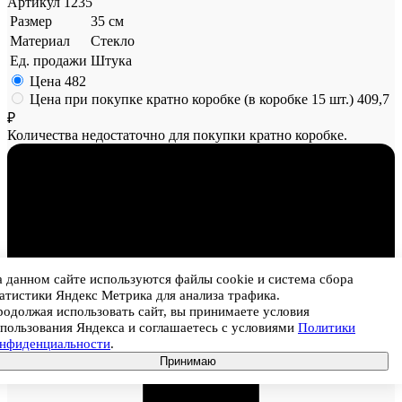
Артикул
1235
Размер
35 см
Материал
Стекло
Ед. продажи
Штука
Цена
482
Цена при покупке кратно коробке (в коробке 15 шт.)
409,7
₽
Количества недостаточно для покупки кратно коробке.
 данном сайте используются файлы cookie и система сбора
атистики Яндекс Метрика для анализа трафика.
1
одолжая использовать сайт, вы принимаете условия
пользования Яндекса и соглашаетесь с условиями
Политики
онфиденциальности
.
Принимаю