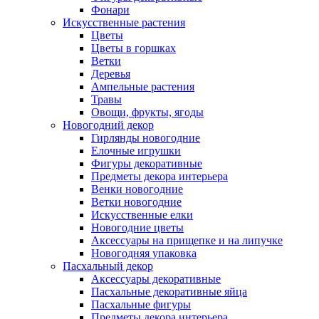
Фонари
Искусственные растения
Цветы
Цветы в горшках
Ветки
Деревья
Ампельные растения
Травы
Овощи, фрукты, ягоды
Новогодний декор
Гирлянды новогодние
Елочные игрушки
Фигуры декоративные
Предметы декора интерьера
Венки новогодние
Ветки новогодние
Искусственные елки
Новогодние цветы
Аксессуары на прищепке и на липучке
Новогодняя упаковка
Пасхальный декор
Аксессуары декоративные
Пасхальные декоративные яйца
Пасхальные фигуры
Предметы декора интерьера