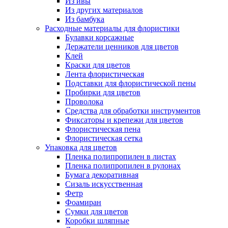
Из ивы
Из других материалов
Из бамбука
Расходные материалы для флористики
Булавки корсажные
Держатели ценников для цветов
Клей
Краски для цветов
Лента флористическая
Подставки для флористической пены
Пробирки для цветов
Проволока
Средства для обработки инструментов
Фиксаторы и крепежи для цветов
Флористическая пена
Флористическая сетка
Упаковка для цветов
Пленка полипропилен в листах
Пленка полипропилен в рулонах
Бумага декоративная
Сизаль искусственная
Фетр
Фоамиран
Сумки для цветов
Коробки шляпные