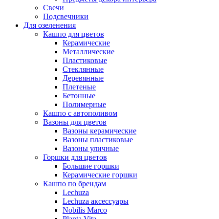
Свечи
Подсвечники
Для озеленения
Кашпо для цветов
Керамические
Металлические
Пластиковые
Стеклянные
Деревянные
Плетеные
Бетонные
Полимерные
Кашпо с автополивом
Вазоны для цветов
Вазоны керамические
Вазоны пластиковые
Вазоны уличные
Горшки для цветов
Большие горшки
Керамические горшки
Кашпо по брендам
Lechuza
Lechuza аксессуары
Nobilis Marco
Planta Vita