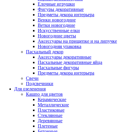
Елочные игрушки
Фигуры декоративные
Предметы декора интерьера
Венки новогодние
Ветки новогодние
Искусственные елки
Новогодние цветы
Аксессуары на прищепке и на липучке
Новогодняя упаковка
Пасхальный декор
Аксессуары декоративные
Пасхальные декоративные яйца
Пасхальные фигуры
Предметы декора интерьера
Свечи
Подсвечники
Для озеленения
Кашпо для цветов
Керамические
Металлические
Пластиковые
Стеклянные
Деревянные
Плетеные
Бетонные