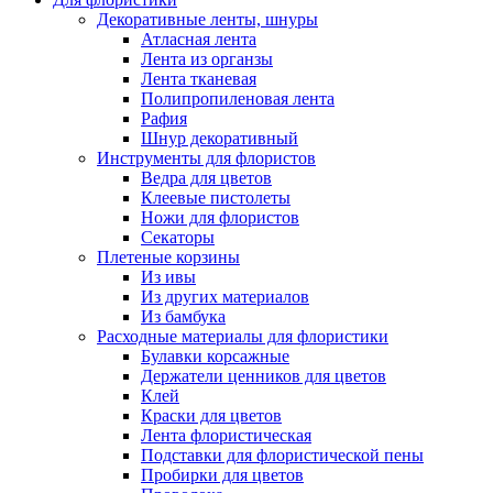
Декоративные ленты, шнуры
Атласная лента
Лента из органзы
Лента тканевая
Полипропиленовая лента
Рафия
Шнур декоративный
Инструменты для флористов
Ведра для цветов
Клеевые пистолеты
Ножи для флористов
Секаторы
Плетеные корзины
Из ивы
Из других материалов
Из бамбука
Расходные материалы для флористики
Булавки корсажные
Держатели ценников для цветов
Клей
Краски для цветов
Лента флористическая
Подставки для флористической пены
Пробирки для цветов