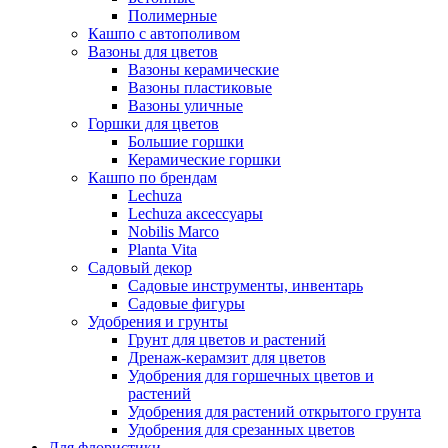
Полимерные
Кашпо с автополивом
Вазоны для цветов
Вазоны керамические
Вазоны пластиковые
Вазоны уличные
Горшки для цветов
Большие горшки
Керамические горшки
Кашпо по брендам
Lechuza
Lechuza аксессуары
Nobilis Marco
Planta Vita
Садовый декор
Садовые инструменты, инвентарь
Садовые фигуры
Удобрения и грунты
Грунт для цветов и растений
Дренаж-керамзит для цветов
Удобрения для горшечных цветов и
растений
Удобрения для растений открытого грунта
Удобрения для срезанных цветов
Для флористики