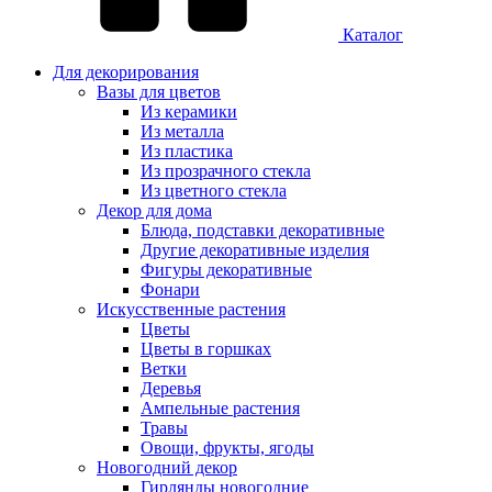
Каталог
Для декорирования
Вазы для цветов
Из керамики
Из металла
Из пластика
Из прозрачного стекла
Из цветного стекла
Декор для дома
Блюда, подставки декоративные
Другие декоративные изделия
Фигуры декоративные
Фонари
Искусственные растения
Цветы
Цветы в горшках
Ветки
Деревья
Ампельные растения
Травы
Овощи, фрукты, ягоды
Новогодний декор
Гирлянды новогодние