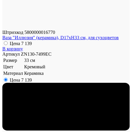
Штрихкод
5800000016770
Ваза "Иллюзия" (керамика), D17xH33 см, для суxоцветов
Цена
7 139
В корзину
Артикул
ZN130-7499EC
Размер
33 см
Цвет
Кремовый
Материал
Керамика
Цена
7 139