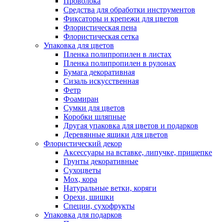
Проволока
Средства для обработки инструментов
Фиксаторы и крепежи для цветов
Флористическая пена
Флористическая сетка
Упаковка для цветов
Пленка полипропилен в листах
Пленка полипропилен в рулонах
Бумага декоративная
Сизаль искусственная
Фетр
Фоамиран
Сумки для цветов
Коробки шляпные
Другая упаковка для цветов и подарков
Деревянные ящики для цветов
Флористический декор
Аксессуары на вставке, липучке, прищепке
Грунты декоративные
Сухоцветы
Мох, кора
Натуральные ветки, коряги
Орехи, шишки
Специи, сухофрукты
Упаковка для подарков