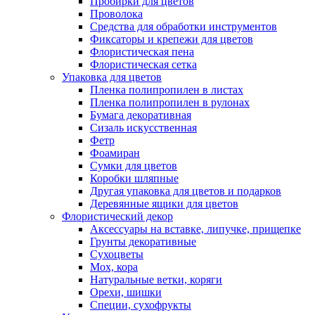
Пробирки для цветов
Проволока
Средства для обработки инструментов
Фиксаторы и крепежи для цветов
Флористическая пена
Флористическая сетка
Упаковка для цветов
Пленка полипропилен в листах
Пленка полипропилен в рулонах
Бумага декоративная
Сизаль искусственная
Фетр
Фоамиран
Сумки для цветов
Коробки шляпные
Другая упаковка для цветов и подарков
Деревянные ящики для цветов
Флористический декор
Аксессуары на вставке, липучке, прищепке
Грунты декоративные
Сухоцветы
Мох, кора
Натуральные ветки, коряги
Орехи, шишки
Специи, сухофрукты