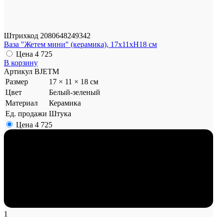
Штрихкод
2080648249342
Ваза "Жетем мини" (керамика), 17x11xH18 см
Цена
4 725
В корзину
Артикул
BJETM
Размер
17 × 11 × 18 см
Цвет
Белый-зеленый
Материал
Керамика
Ед. продажи
Штука
Цена
4 725
1