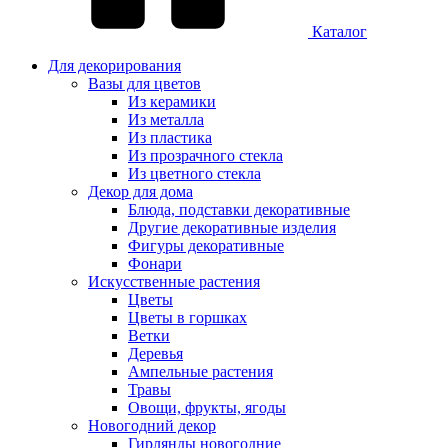
Каталог
Для декорирования
Вазы для цветов
Из керамики
Из металла
Из пластика
Из прозрачного стекла
Из цветного стекла
Декор для дома
Блюда, подставки декоративные
Другие декоративные изделия
Фигуры декоративные
Фонари
Искусственные растения
Цветы
Цветы в горшках
Ветки
Деревья
Ампельные растения
Травы
Овощи, фрукты, ягоды
Новогодний декор
Гирлянды новогодние