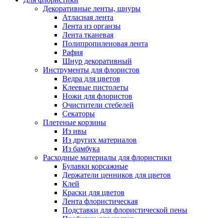
Декоративные ленты, шнуры
Атласная лента
Лента из органзы
Лента тканевая
Полипропиленовая лента
Рафия
Шнур декоративный
Инструменты для флористов
Ведра для цветов
Клеевые пистолеты
Ножи для флористов
Очистители стебелей
Секаторы
Плетеные корзины
Из ивы
Из других материалов
Из бамбука
Расходные материалы для флористики
Булавки корсажные
Держатели ценников для цветов
Клей
Краски для цветов
Лента флористическая
Подставки для флористической пены