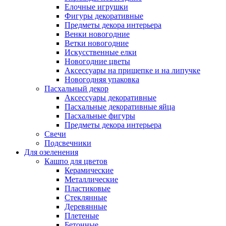
Елочные игрушки
Фигуры декоративные
Предметы декора интерьера
Венки новогодние
Ветки новогодние
Искусственные елки
Новогодние цветы
Аксессуары на прищепке и на липучке
Новогодняя упаковка
Пасхальный декор
Аксессуары декоративные
Пасхальные декоративные яйца
Пасхальные фигуры
Предметы декора интерьера
Свечи
Подсвечники
Для озеленения
Кашпо для цветов
Керамические
Металлические
Пластиковые
Стеклянные
Деревянные
Плетеные
Бетонные