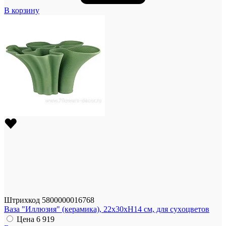
В корзину
Штрихкод
5800000016768
Ваза "Иллюзия" (керамика), 22x30xH14 см, для суxоцветов
Цена
6 919