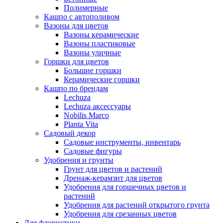
Полимерные
Кашпо с автополивом
Вазоны для цветов
Вазоны керамические
Вазоны пластиковые
Вазоны уличные
Горшки для цветов
Большие горшки
Керамические горшки
Кашпо по брендам
Lechuza
Lechuza аксессуары
Nobilis Marco
Planta Vita
Садовый декор
Садовые инструменты, инвентарь
Садовые фигуры
Удобрения и грунты
Грунт для цветов и растений
Дренаж-керамзит для цветов
Удобрения для горшечных цветов и
растений
Удобрения для растений открытого грунта
Удобрения для срезанных цветов
Для флористики