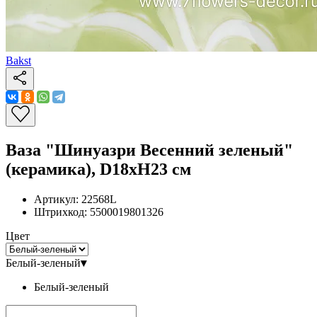
Bakst
Ваза "Шинуазри Весенний зеленый"
(керамика), D18xH23 см
Артикул:
22568L
Штрихкод:
5500019801326
Цвет
Белый-зеленый
▾
Белый-зеленый