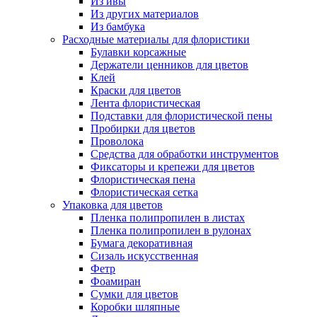
Из ивы
Из других материалов
Из бамбука
Расходные материалы для флористики
Булавки корсажные
Держатели ценников для цветов
Клей
Краски для цветов
Лента флористическая
Подставки для флористической пены
Пробирки для цветов
Проволока
Средства для обработки инструментов
Фиксаторы и крепежи для цветов
Флористическая пена
Флористическая сетка
Упаковка для цветов
Пленка полипропилен в листах
Пленка полипропилен в рулонах
Бумага декоративная
Сизаль искусственная
Фетр
Фоамиран
Сумки для цветов
Коробки шляпные