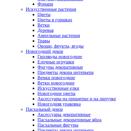
Фонари
Искусственные растения
Цветы
Цветы в горшках
Ветки
Деревья
Ампельные растения
Травы
Овощи, фрукты, ягоды
Новогодний декор
Гирлянды новогодние
Елочные игрушки
Фигуры декоративные
Предметы декора интерьера
Венки новогодние
Ветки новогодние
Искусственные елки
Новогодние цветы
Аксессуары на прищепке и на липучке
Новогодняя упаковка
Пасхальный декор
Аксессуары декоративные
Пасхальные декоративные яйца
Пасхальные фигуры
Предметы декора интерьера