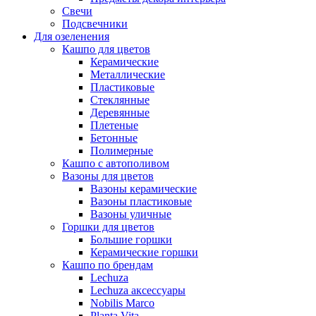
Свечи
Подсвечники
Для озеленения
Кашпо для цветов
Керамические
Металлические
Пластиковые
Стеклянные
Деревянные
Плетеные
Бетонные
Полимерные
Кашпо с автополивом
Вазоны для цветов
Вазоны керамические
Вазоны пластиковые
Вазоны уличные
Горшки для цветов
Большие горшки
Керамические горшки
Кашпо по брендам
Lechuza
Lechuza аксессуары
Nobilis Marco
Planta Vita