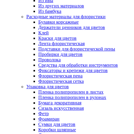
Из ивы
Из других материалов
Из бамбука
Расходные материалы для флористики
Булавки корсажные
Держатели ценников для цветов
Клей
Краски для цветов
Лента флористическая
Подставки для флористической пены
Пробирки для цветов
Проволока
Средства для обработки инструментов
Фиксаторы и крепежи для цветов
Флористическая пена
Флористическая сетка
Упаковка для цветов
Пленка полипропилен в листах
Пленка полипропилен в рулонах
Бумага декоративная
Сизаль искусственная
Фетр
Фоамиран
Сумки для цветов
Коробки шляпные