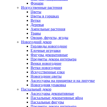
Фонари
Искусственные растения
Цветы
Цветы в горшках
Ветки
Деревья
Ампельные растения
Травы
Овощи, фрукты, ягоды
Новогодний декор
Гирлянды новогодние
Елочные игрушки
Фигуры декоративные
Предметы декора интерьера
Венки новогодние
Ветки новогодние
Искусственные елки
Новогодние цветы
Аксессуары на прищепке и на липучке
Новогодняя упаковка
Пасхальный декор
Аксессуары декоративные
Пасхальные декоративные яйца
Пасхальные фигуры
Предметы декора интерьера