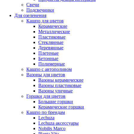
Свечи
Подсвечники
Для озеленения
Кашпо для цветов
Керамические
Металлические
Пластиковые
Стеклянные
Деревянные
Плетеные
Бетонные
Полимерные
Кашпо с автополивом
Вазоны для цветов
Вазоны керамические
Вазоны пластиковые
Вазоны уличные
Горшки для цветов
Большие горшки
Керамические горшки
Кашпо по брендам
Lechuza
Lechuza аксессуары
Nobilis Marco
Planta Vita