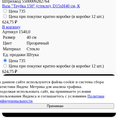
Штрихкод
5500009282764
Ваза "Трубка 150" (стекло), D15xH40 см, К
Цена
735
Цена при покупке кратно коробке (в коробке 12 шт.)
624,75 ₽
В корзину
Артикул
1540,0
Размер
40 см
Цвет
Прозрачный
Материал
Стекло
Ед. продажи
Штука
Цена
735
Цена при покупке кратно коробке (в коробке 12 шт.)
624,75 ₽
 данном сайте используются файлы cookie и система сбора
атистики Яндекс Метрика для анализа трафика.
одолжая использовать сайт, вы принимаете условия
пользования Яндекса и соглашаетесь с условиями
Политики
онфиденциальности
.
Принимаю