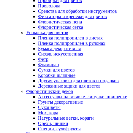
Пробирки для цветов
Проволока
Средства для обработки инструментов
Фиксаторы и крепежи для цветов
Флористическая пена
Флористическая сетка
Упаковка для цветов
Пленка полипропилен в листах
Пленка полипропилен в рулонах
Бумага декоративная
Сизаль искусственная
Фетр
Фоамиран
Сумки для цветов
Коробки шляпные
Другая упаковка для цветов и подарков
Деревянные ящики для цветов
Флористический декор
Аксессуары на вставке, липучке, прищепке
Грунты декоративные
Сухоцветы
Мох, кора
Натуральные ветки, коряги
Орехи, шишки
Специи, сухофрукты