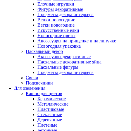
Елочные игрушки
Фигуры декоративные
Предметы декора интерьера
Венки новогодние
Ветки новогодние
Искусственные елки
Новогодние цветы
Аксессуары на прищепке и на липучке
Новогодняя упаковка
Пасхальный декор
Аксессуары декоративные
Пасхальные декоративные яйца
Пасхальные фигуры
Предметы декора интерьера
Свечи
Подсвечники
Для озеленения
Кашпо для цветов
Керамические
Металлические
Пластиковые
Стеклянные
Деревянные
Плетеные
Бетонные