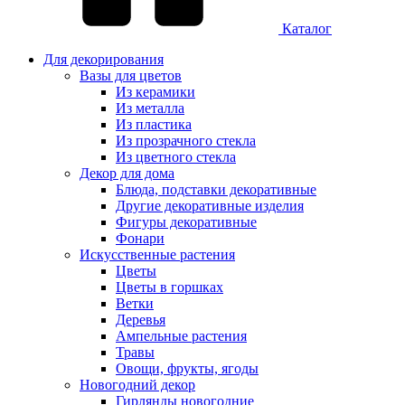
Каталог
Для декорирования
Вазы для цветов
Из керамики
Из металла
Из пластика
Из прозрачного стекла
Из цветного стекла
Декор для дома
Блюда, подставки декоративные
Другие декоративные изделия
Фигуры декоративные
Фонари
Искусственные растения
Цветы
Цветы в горшках
Ветки
Деревья
Ампельные растения
Травы
Овощи, фрукты, ягоды
Новогодний декор
Гирлянды новогодние