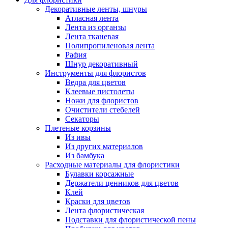
Декоративные ленты, шнуры
Атласная лента
Лента из органзы
Лента тканевая
Полипропиленовая лента
Рафия
Шнур декоративный
Инструменты для флористов
Ведра для цветов
Клеевые пистолеты
Ножи для флористов
Очистители стебелей
Секаторы
Плетеные корзины
Из ивы
Из других материалов
Из бамбука
Расходные материалы для флористики
Булавки корсажные
Держатели ценников для цветов
Клей
Краски для цветов
Лента флористическая
Подставки для флористической пены