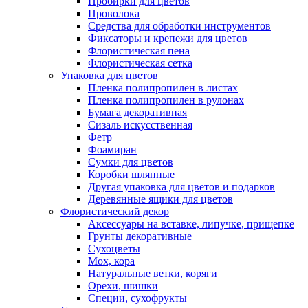
Пробирки для цветов
Проволока
Средства для обработки инструментов
Фиксаторы и крепежи для цветов
Флористическая пена
Флористическая сетка
Упаковка для цветов
Пленка полипропилен в листах
Пленка полипропилен в рулонах
Бумага декоративная
Сизаль искусственная
Фетр
Фоамиран
Сумки для цветов
Коробки шляпные
Другая упаковка для цветов и подарков
Деревянные ящики для цветов
Флористический декор
Аксессуары на вставке, липучке, прищепке
Грунты декоративные
Сухоцветы
Мох, кора
Натуральные ветки, коряги
Орехи, шишки
Специи, сухофрукты