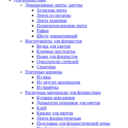
Декоративные ленты, шнуры
Атласная лента
Лента из органзы
Лента тканевая
Полипропиленовая лента
Рафия
Шнур декоративный
Инструменты для флористов
Ведра для цветов
Клеевые пистолеты
Ножи для флористов
Очистители стебелей
Секаторы
Плетеные корзины
Из ивы
Из других материалов
Из бамбука
Расходные материалы для флористики
Булавки корсажные
Держатели ценников для цветов
Клей
Краски для цветов
Лента флористическая
Подставки для флористической пены