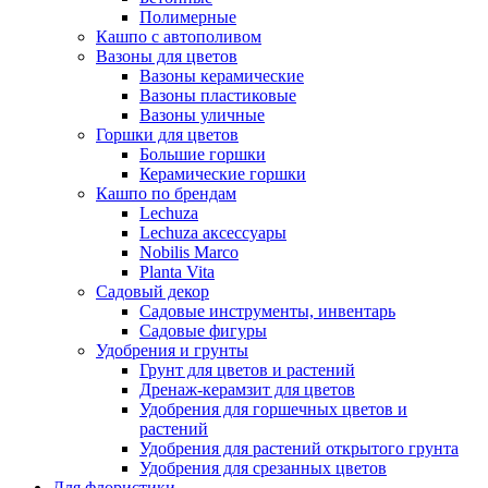
Полимерные
Кашпо с автополивом
Вазоны для цветов
Вазоны керамические
Вазоны пластиковые
Вазоны уличные
Горшки для цветов
Большие горшки
Керамические горшки
Кашпо по брендам
Lechuza
Lechuza аксессуары
Nobilis Marco
Planta Vita
Садовый декор
Садовые инструменты, инвентарь
Садовые фигуры
Удобрения и грунты
Грунт для цветов и растений
Дренаж-керамзит для цветов
Удобрения для горшечных цветов и
растений
Удобрения для растений открытого грунта
Удобрения для срезанных цветов
Для флористики