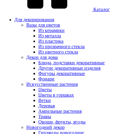
Каталог
Для декорирования
Вазы для цветов
Из керамики
Из металла
Из пластика
Из прозрачного стекла
Из цветного стекла
Декор для дома
Блюда, подставки декоративные
Другие декоративные изделия
Фигуры декоративные
Фонари
Искусственные растения
Цветы
Цветы в горшках
Ветки
Деревья
Ампельные растения
Травы
Овощи, фрукты, ягоды
Новогодний декор
Гирлянды новогодние