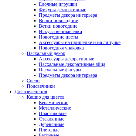
Елочные игрушки
Фигуры декоративные
Предметы декора интерьера
Венки новогодние
Ветки новогодние
Искусственные елки
Новогодние цветы
Аксессуары на прищепке и на липучке
Новогодняя упаковка
Пасхальный декор
Аксессуары декоративные
Пасхальные декоративные яйца
Пасхальные фигуры
Предметы декора интерьера
Свечи
Подсвечники
Для озеленения
Кашпо для цветов
Керамические
Металлические
Пластиковые
Стеклянные
Деревянные
Плетеные
Бетонные