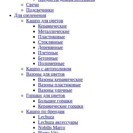
Свечи
Подсвечники
Для озеленения
Кашпо для цветов
Керамические
Металлические
Пластиковые
Стеклянные
Деревянные
Плетеные
Бетонные
Полимерные
Кашпо с автополивом
Вазоны для цветов
Вазоны керамические
Вазоны пластиковые
Вазоны уличные
Горшки для цветов
Большие горшки
Керамические горшки
Кашпо по брендам
Lechuza
Lechuza аксессуары
Nobilis Marco
Planta Vita