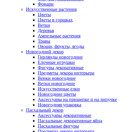
Фонари
Искусственные растения
Цветы
Цветы в горшках
Ветки
Деревья
Ампельные растения
Травы
Овощи, фрукты, ягоды
Новогодний декор
Гирлянды новогодние
Елочные игрушки
Фигуры декоративные
Предметы декора интерьера
Венки новогодние
Ветки новогодние
Искусственные елки
Новогодние цветы
Аксессуары на прищепке и на липучке
Новогодняя упаковка
Пасхальный декор
Аксессуары декоративные
Пасхальные декоративные яйца
Пасхальные фигуры
Предметы декора интерьера