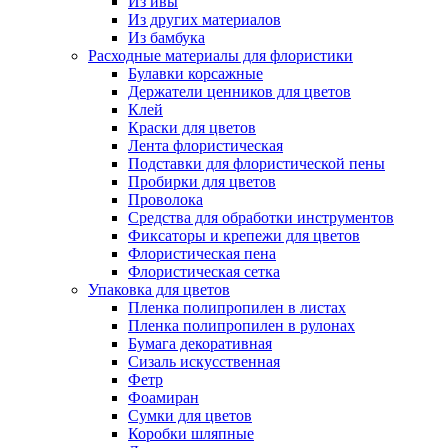
Из ивы
Из других материалов
Из бамбука
Расходные материалы для флористики
Булавки корсажные
Держатели ценников для цветов
Клей
Краски для цветов
Лента флористическая
Подставки для флористической пены
Пробирки для цветов
Проволока
Средства для обработки инструментов
Фиксаторы и крепежи для цветов
Флористическая пена
Флористическая сетка
Упаковка для цветов
Пленка полипропилен в листах
Пленка полипропилен в рулонах
Бумага декоративная
Сизаль искусственная
Фетр
Фоамиран
Сумки для цветов
Коробки шляпные