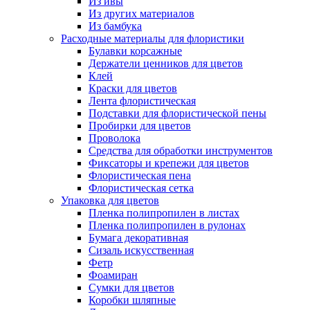
Из ивы
Из других материалов
Из бамбука
Расходные материалы для флористики
Булавки корсажные
Держатели ценников для цветов
Клей
Краски для цветов
Лента флористическая
Подставки для флористической пены
Пробирки для цветов
Проволока
Средства для обработки инструментов
Фиксаторы и крепежи для цветов
Флористическая пена
Флористическая сетка
Упаковка для цветов
Пленка полипропилен в листах
Пленка полипропилен в рулонах
Бумага декоративная
Сизаль искусственная
Фетр
Фоамиран
Сумки для цветов
Коробки шляпные