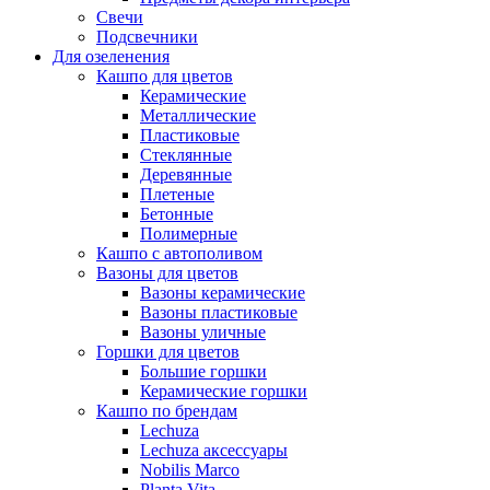
Свечи
Подсвечники
Для озеленения
Кашпо для цветов
Керамические
Металлические
Пластиковые
Стеклянные
Деревянные
Плетеные
Бетонные
Полимерные
Кашпо с автополивом
Вазоны для цветов
Вазоны керамические
Вазоны пластиковые
Вазоны уличные
Горшки для цветов
Большие горшки
Керамические горшки
Кашпо по брендам
Lechuza
Lechuza аксессуары
Nobilis Marco
Planta Vita