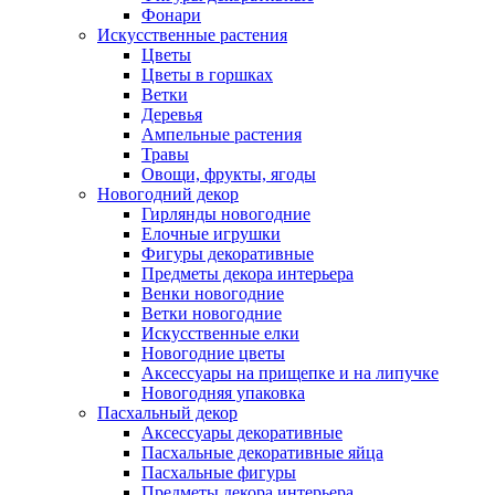
Фонари
Искусственные растения
Цветы
Цветы в горшках
Ветки
Деревья
Ампельные растения
Травы
Овощи, фрукты, ягоды
Новогодний декор
Гирлянды новогодние
Елочные игрушки
Фигуры декоративные
Предметы декора интерьера
Венки новогодние
Ветки новогодние
Искусственные елки
Новогодние цветы
Аксессуары на прищепке и на липучке
Новогодняя упаковка
Пасхальный декор
Аксессуары декоративные
Пасхальные декоративные яйца
Пасхальные фигуры
Предметы декора интерьера