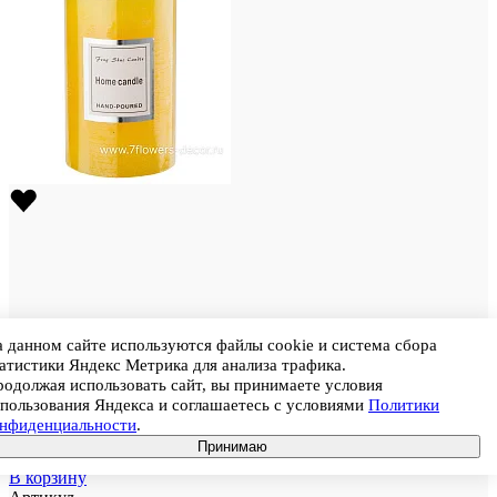
 данном сайте используются файлы cookie и система сбора
атистики Яндекс Метрика для анализа трафика.
Штрихкод
4650398024971
одолжая использовать сайт, вы принимаете условия
Свеча цилиндр (парафин), D6хН10 см
пользования Яндекса и соглашаетесь с условиями
Политики
Цена
264
онфиденциальности
.
Цена при покупке кратно коробке (в коробке 72 шт.)
224,4
Принимаю
₽
В корзину