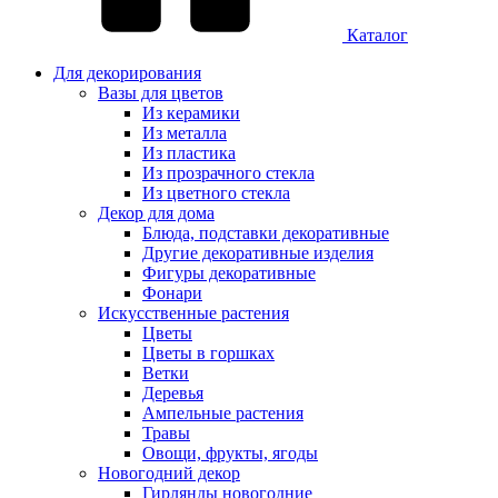
Каталог
Для декорирования
Вазы для цветов
Из керамики
Из металла
Из пластика
Из прозрачного стекла
Из цветного стекла
Декор для дома
Блюда, подставки декоративные
Другие декоративные изделия
Фигуры декоративные
Фонари
Искусственные растения
Цветы
Цветы в горшках
Ветки
Деревья
Ампельные растения
Травы
Овощи, фрукты, ягоды
Новогодний декор
Гирлянды новогодние