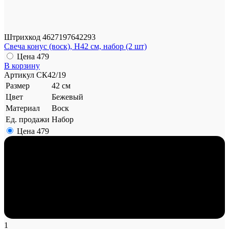
Штрихкод
4627197642293
Свеча конус (воск), H42 см, набор (2 шт)
Цена
479
В корзину
Артикул
СК42/19
Размер
42 см
Цвет
Бежевый
Материал
Воск
Ед. продажи
Набор
Цена
479
1