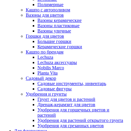
Полимерные
Кашпо с автополивом
Вазоны для цветов
Вазоны керамические
Вазоны пластиковые
Вазоны уличные
Горшки для цветов
Большие горшки
Керамические горшки
Кашпо по брендам
Lechuza
Lechuza аксессуары
Nobilis Marco
Planta Vita
Садовый декор
Садовые инструменты, инвентарь
Садовые фигуры
Удобрения и грунты
Грунт для цветов и растений
Дренаж-керамзит для цветов
Удобрения для горшечных цветов и
растений
Удобрения для растений открытого грунта
Удобрения для срезанных цветов
Для флористики