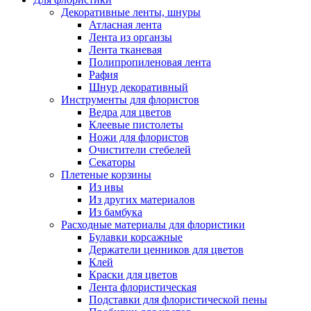
Декоративные ленты, шнуры
Атласная лента
Лента из органзы
Лента тканевая
Полипропиленовая лента
Рафия
Шнур декоративный
Инструменты для флористов
Ведра для цветов
Клеевые пистолеты
Ножи для флористов
Очистители стебелей
Секаторы
Плетеные корзины
Из ивы
Из других материалов
Из бамбука
Расходные материалы для флористики
Булавки корсажные
Держатели ценников для цветов
Клей
Краски для цветов
Лента флористическая
Подставки для флористической пены