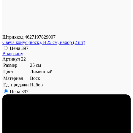
Штрихкод
4627197829007
Свеча конус (воск), H25 см, набор (2 шт)
Цена
397
В корзину
Артикул
22
Размер
25 см
Цвет
Лимонный
Материал
Воск
Ед. продажи
Набор
Цена
397