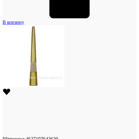
В корзину
Штрихкод
4627197642620