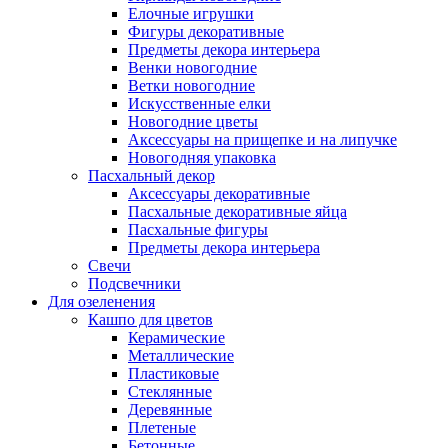
Елочные игрушки
Фигуры декоративные
Предметы декора интерьера
Венки новогодние
Ветки новогодние
Искусственные елки
Новогодние цветы
Аксессуары на прищепке и на липучке
Новогодняя упаковка
Пасхальный декор
Аксессуары декоративные
Пасхальные декоративные яйца
Пасхальные фигуры
Предметы декора интерьера
Свечи
Подсвечники
Для озеленения
Кашпо для цветов
Керамические
Металлические
Пластиковые
Стеклянные
Деревянные
Плетеные
Бетонные