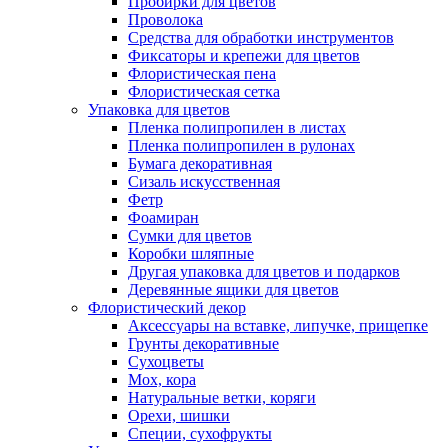
Пробирки для цветов
Проволока
Средства для обработки инструментов
Фиксаторы и крепежи для цветов
Флористическая пена
Флористическая сетка
Упаковка для цветов
Пленка полипропилен в листах
Пленка полипропилен в рулонах
Бумага декоративная
Сизаль искусственная
Фетр
Фоамиран
Сумки для цветов
Коробки шляпные
Другая упаковка для цветов и подарков
Деревянные ящики для цветов
Флористический декор
Аксессуары на вставке, липучке, прищепке
Грунты декоративные
Сухоцветы
Мох, кора
Натуральные ветки, коряги
Орехи, шишки
Специи, сухофрукты