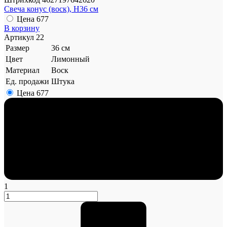
Свеча конус (воск), H36 см
Цена
677
В корзину
Артикул
22
Размер
36 см
Цвет
Лимонный
Материал
Воск
Ед. продажи
Штука
Цена
677
1