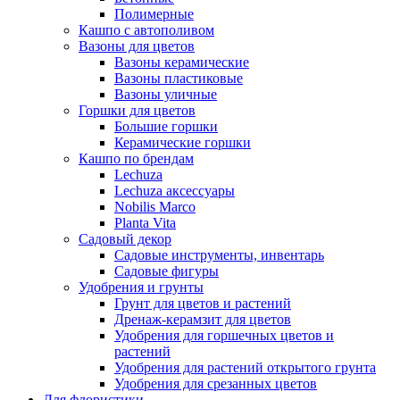
Полимерные
Кашпо с автополивом
Вазоны для цветов
Вазоны керамические
Вазоны пластиковые
Вазоны уличные
Горшки для цветов
Большие горшки
Керамические горшки
Кашпо по брендам
Lechuza
Lechuza аксессуары
Nobilis Marco
Planta Vita
Садовый декор
Садовые инструменты, инвентарь
Садовые фигуры
Удобрения и грунты
Грунт для цветов и растений
Дренаж-керамзит для цветов
Удобрения для горшечных цветов и
растений
Удобрения для растений открытого грунта
Удобрения для срезанных цветов
Для флористики