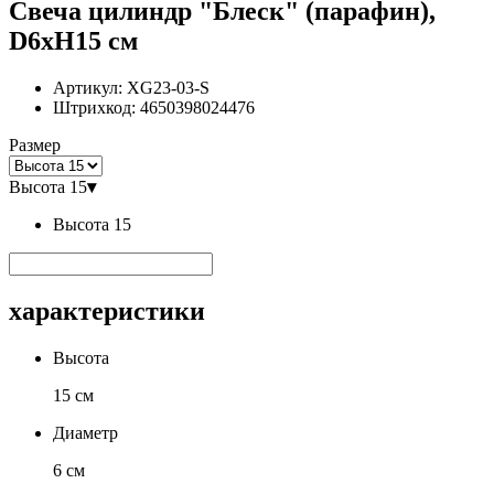
Свеча цилиндр "Блеск" (парафин),
D6xH15 см
Артикул:
XG23-03-S
Штрихкод:
4650398024476
Размер
Высота 15
▾
Высота 15
характеристики
Высота
15 см
Диаметр
6 см