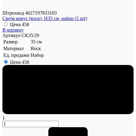
Штрихкод
4627197833103
Свеча конус (воск), H35 см, набор (2 шт)
Цена
458
В корзину
Артикул
СК35/29
Размер
35 см
Материал
Воск
Ед. продажи
Набор
Цена
458
1