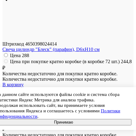
Штрихкод
4650398024414
Свеча цилиндр "Блеск" (парафин), D6xH10 см
Цена
288
Цена при покупке кратно коробке (в коробке 72 шт.)
244,8
₽
Количества недостаточно для покупки кратно коробке.
Количества недостаточно для покупки кратно коробке.
В корзину
Артикул
XG23-02-R
 данном сайте используются файлы cookie и система сбора
Размер
10 см
атистики Яндекс Метрика для анализа трафика.
Материал
Парафин
одолжая использовать сайт, вы принимаете условия
Ед. продажи
Штука
пользования Яндекса и соглашаетесь с условиями
Политики
онфиденциальности
.
Цена
288
Принимаю
Цена при покупке кратно коробке (в коробке 72 шт.)
244,8
₽
Количества недостаточно для покупки кратно коробке.