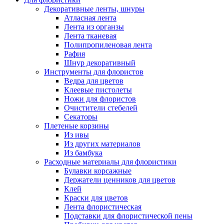
Декоративные ленты, шнуры
Атласная лента
Лента из органзы
Лента тканевая
Полипропиленовая лента
Рафия
Шнур декоративный
Инструменты для флористов
Ведра для цветов
Клеевые пистолеты
Ножи для флористов
Очистители стебелей
Секаторы
Плетеные корзины
Из ивы
Из других материалов
Из бамбука
Расходные материалы для флористики
Булавки корсажные
Держатели ценников для цветов
Клей
Краски для цветов
Лента флористическая
Подставки для флористической пены