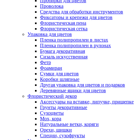
Пробирки для цветов
Проволока
Средства для обработки инструментов
Фиксаторы и крепежи для цветов
Флористическая пена
Флористическая сетка
Упаковка для цветов
Пленка полипропилен в листах
Пленка полипропилен в рулонах
Бумага декоративная
Сизаль искусственная
Фетр
Фоамиран
Сумки для цветов
Коробки шляпные
Другая упаковка для цветов и подарков
Деревянные ящики для цветов
Флористический декор
Аксессуары на вставке, липучке, прищепке
Грунты декоративные
Сухоцветы
Мох, кора
Натуральные ветки, коряги
Орехи, шишки
Специи, сухофрукты