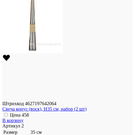
Штрихкод
4627197642064
Свеча конус (воск), H35 см, набор (2 шт)
Цена
458
В корзину
Артикул
2
Размер
35 см