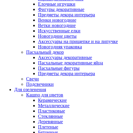
Елочные игрушки
Фигуры декоративные
Предметы декора интерьера
Венки новогодние
Ветки новогодние
Искусственные елки
Новогодние цветы
Аксессуары на прищепке и на липучке
Новогодняя упаковка
Пасхальный декор
Аксессуары декоративные
Пасхальные декоративные яйца
Пасхальные фигуры
Предметы декора интерьера
Свечи
Подсвечники
Для озеленения
Кашпо для цветов
Керамические
Металлические
Пластиковые
Стеклянные
Деревянные
Плетеные
Бетонные