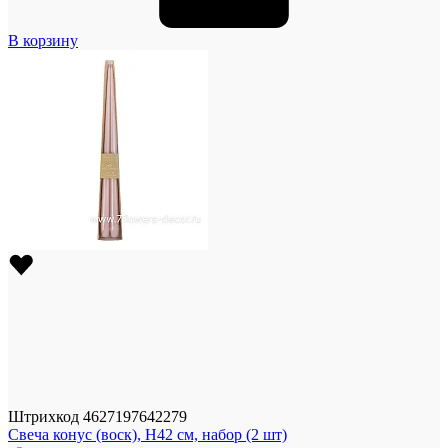
В корзину
Штрихкод
4627197642279
Свеча конус (воск), H42 см, набор (2 шт)