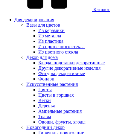
Каталог
Для декорирования
Вазы для цветов
Из керамики
Из металла
Из пластика
Из прозрачного стекла
Из цветного стекла
Декор для дома
Блюда, подставки декоративные
Другие декоративные изделия
Фигуры декоративные
Фонари
Искусственные растения
Цветы
Цветы в горшках
Ветки
Деревья
Ампельные растения
Травы
Овощи, фрукты, ягоды
Новогодний декор
Гирлянды новогодние