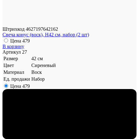
Штрихкод
4627197642162
Свеча конус (воск), H42 см, набор (2 шт)
Цена
479
В корзину
Артикул
27
Размер
42 см
Цвет
Сиреневый
Материал
Воск
Ед. продажи
Набор
Цена
479