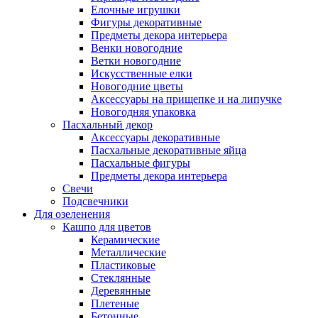
Елочные игрушки
Фигуры декоративные
Предметы декора интерьера
Венки новогодние
Ветки новогодние
Искусственные елки
Новогодние цветы
Аксессуары на прищепке и на липучке
Новогодняя упаковка
Пасхальный декор
Аксессуары декоративные
Пасхальные декоративные яйца
Пасхальные фигуры
Предметы декора интерьера
Свечи
Подсвечники
Для озеленения
Кашпо для цветов
Керамические
Металлические
Пластиковые
Стеклянные
Деревянные
Плетеные
Бетонные