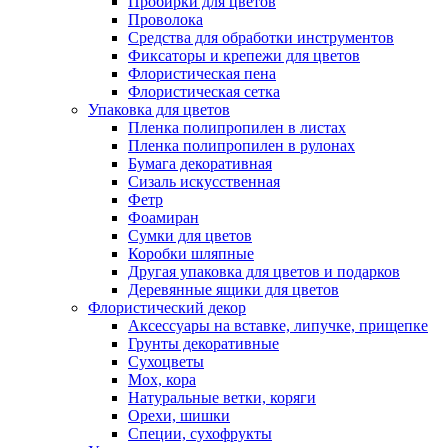
Пробирки для цветов
Проволока
Средства для обработки инструментов
Фиксаторы и крепежи для цветов
Флористическая пена
Флористическая сетка
Упаковка для цветов
Пленка полипропилен в листах
Пленка полипропилен в рулонах
Бумага декоративная
Сизаль искусственная
Фетр
Фоамиран
Сумки для цветов
Коробки шляпные
Другая упаковка для цветов и подарков
Деревянные ящики для цветов
Флористический декор
Аксессуары на вставке, липучке, прищепке
Грунты декоративные
Сухоцветы
Мох, кора
Натуральные ветки, коряги
Орехи, шишки
Специи, сухофрукты