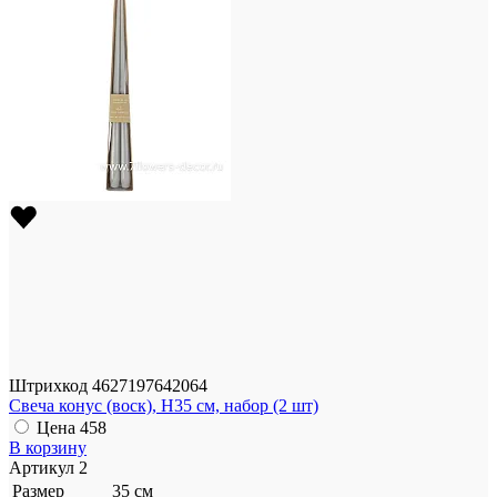
Штрихкод
4627197642064
Свеча конус (воск), H35 см, набор (2 шт)
Цена
458
В корзину
Артикул
2
Размер
35 см