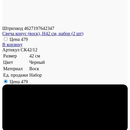
Штрихкод
4627197642347
Свеча конус (воск), H42 см, набор (2 шт)
Цена
479
В корзину
Артикул
СК42/12
Размер
42 см
Цвет
Черный
Материал
Воск
Ед. продажи
Набор
Цена
479