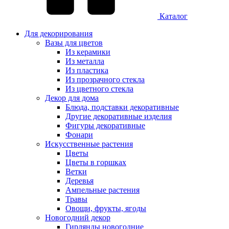
Каталог
Для декорирования
Вазы для цветов
Из керамики
Из металла
Из пластика
Из прозрачного стекла
Из цветного стекла
Декор для дома
Блюда, подставки декоративные
Другие декоративные изделия
Фигуры декоративные
Фонари
Искусственные растения
Цветы
Цветы в горшках
Ветки
Деревья
Ампельные растения
Травы
Овощи, фрукты, ягоды
Новогодний декор
Гирлянды новогодние