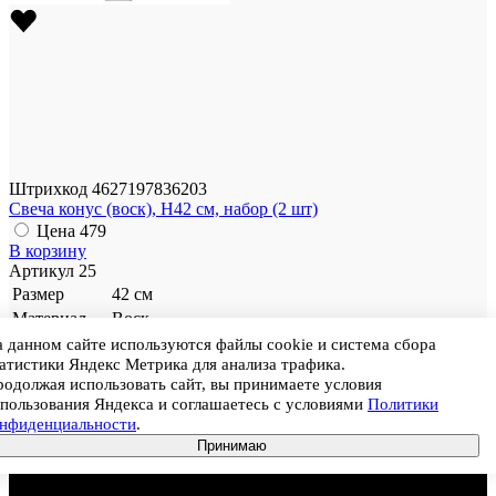
Штрихкод
4627197836203
Свеча конус (воск), H42 см, набор (2 шт)
Цена
479
В корзину
Артикул
25
Размер
42 см
Материал
Воск
Ед. продажи
Набор
 данном сайте используются файлы cookie и система сбора
атистики Яндекс Метрика для анализа трафика.
Цена
479
одолжая использовать сайт, вы принимаете условия
пользования Яндекса и соглашаетесь с условиями
Политики
онфиденциальности
.
Принимаю