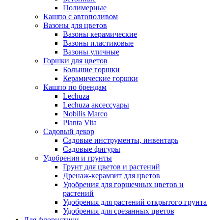
Полимерные
Кашпо с автополивом
Вазоны для цветов
Вазоны керамические
Вазоны пластиковые
Вазоны уличные
Горшки для цветов
Большие горшки
Керамические горшки
Кашпо по брендам
Lechuza
Lechuza аксессуары
Nobilis Marco
Planta Vita
Садовый декор
Садовые инструменты, инвентарь
Садовые фигуры
Удобрения и грунты
Грунт для цветов и растений
Дренаж-керамзит для цветов
Удобрения для горшечных цветов и
растений
Удобрения для растений открытого грунта
Удобрения для срезанных цветов
Для флористики