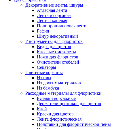
Декоративные ленты, шнуры
Атласная лента
Лента из органзы
Лента тканевая
Полипропиленовая лента
Рафия
Шнур декоративный
Инструменты для флористов
Ведра для цветов
Клеевые пистолеты
Ножи для флористов
Очистители стебелей
Секаторы
Плетеные корзины
Из ивы
Из других материалов
Из бамбука
Расходные материалы для флористики
Булавки корсажные
Держатели ценников для цветов
Клей
Краски для цветов
Лента флористическая
Подставки для флористической пены