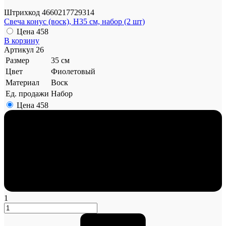
Штрихкод
4660217729314
Свеча конус (воск), H35 см, набор (2 шт)
Цена
458
В корзину
Артикул
26
Размер
35 см
Цвет
Фиолетовый
Материал
Воск
Ед. продажи
Набор
Цена
458
1