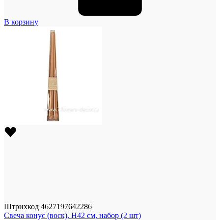
В корзину
Штрихкод
4627197642286
Свеча конус (воск), H42 см, набор (2 шт)