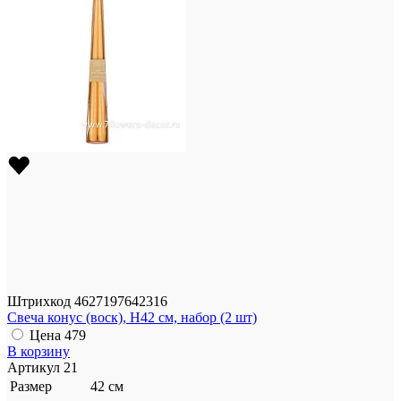
Штрихкод
4627197642316
Свеча конус (воск), H42 см, набор (2 шт)
Цена
479
В корзину
Артикул
21
Размер
42 см