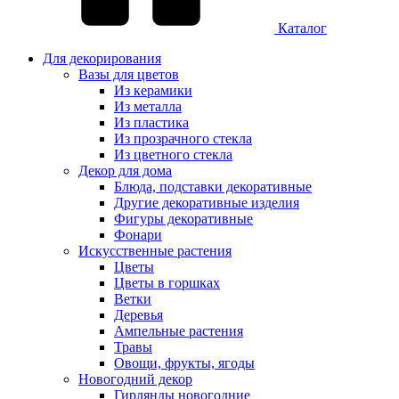
Каталог
Для декорирования
Вазы для цветов
Из керамики
Из металла
Из пластика
Из прозрачного стекла
Из цветного стекла
Декор для дома
Блюда, подставки декоративные
Другие декоративные изделия
Фигуры декоративные
Фонари
Искусственные растения
Цветы
Цветы в горшках
Ветки
Деревья
Ампельные растения
Травы
Овощи, фрукты, ягоды
Новогодний декор
Гирлянды новогодние