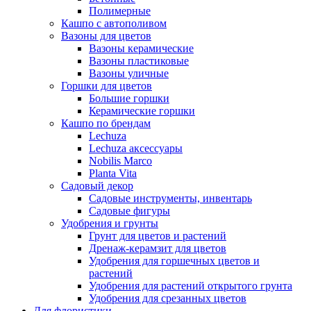
Полимерные
Кашпо с автополивом
Вазоны для цветов
Вазоны керамические
Вазоны пластиковые
Вазоны уличные
Горшки для цветов
Большие горшки
Керамические горшки
Кашпо по брендам
Lechuza
Lechuza аксессуары
Nobilis Marco
Planta Vita
Садовый декор
Садовые инструменты, инвентарь
Садовые фигуры
Удобрения и грунты
Грунт для цветов и растений
Дренаж-керамзит для цветов
Удобрения для горшечных цветов и
растений
Удобрения для растений открытого грунта
Удобрения для срезанных цветов
Для флористики