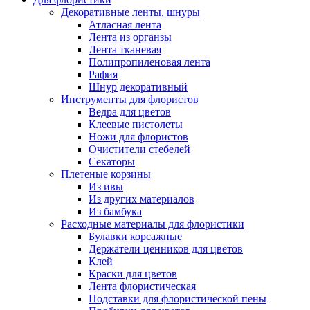
Декоративные ленты, шнуры
Атласная лента
Лента из органзы
Лента тканевая
Полипропиленовая лента
Рафия
Шнур декоративный
Инструменты для флористов
Ведра для цветов
Клеевые пистолеты
Ножи для флористов
Очистители стебелей
Секаторы
Плетеные корзины
Из ивы
Из других материалов
Из бамбука
Расходные материалы для флористики
Булавки корсажные
Держатели ценников для цветов
Клей
Краски для цветов
Лента флористическая
Подставки для флористической пены