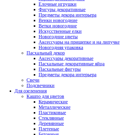
Елочные игрушки
Фигуры декоративные
Предметы декора интерьера
Венки новогодние
Ветки новогодние
Искусственные елки
Новогодние цветы
Аксессуары на прищепке и на липучке
Новогодняя упаковка
Пасхальный декор
Аксессуары декоративные
Пасхальные декоративные яйца
Пасхальные фигуры
Предметы декора интерьера
Свечи
Подсвечники
Для озеленения
Кашпо для цветов
Керамические
Металлические
Пластиковые
Стеклянные
Деревянные
Плетеные
Бетонные