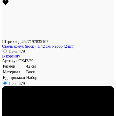
Штрихкод
4627197835107
Свеча конус (воск), H42 см, набор (2 шт)
Цена
479
В корзину
Артикул
СК42/29
Размер
42 см
Материал
Воск
Ед. продажи
Набор
Цена
479