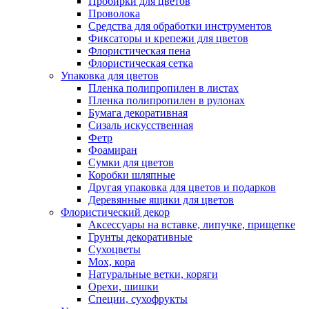
Пробирки для цветов
Проволока
Средства для обработки инструментов
Фиксаторы и крепежи для цветов
Флористическая пена
Флористическая сетка
Упаковка для цветов
Пленка полипропилен в листах
Пленка полипропилен в рулонах
Бумага декоративная
Сизаль искусственная
Фетр
Фоамиран
Сумки для цветов
Коробки шляпные
Другая упаковка для цветов и подарков
Деревянные ящики для цветов
Флористический декор
Аксессуары на вставке, липучке, прищепке
Грунты декоративные
Сухоцветы
Мох, кора
Натуральные ветки, коряги
Орехи, шишки
Специи, сухофрукты