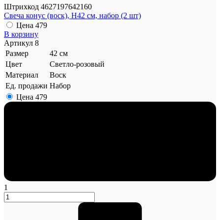
Штрихкод
4627197642160
Свеча конус (воск), H42 см, набор (2 шт)
Цена
479
В корзину
Артикул
8
Размер
42 см
Цвет
Светло-розовый
Материал
Воск
Ед. продажи
Набор
Цена
479
1