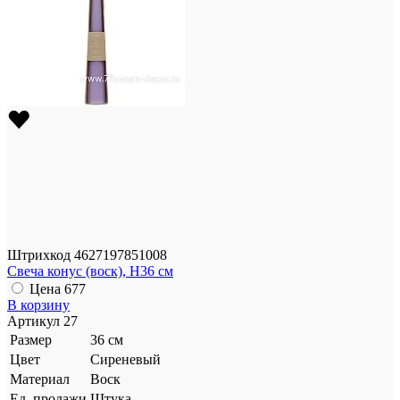
Штрихкод
4627197851008
Свеча конус (воск), H36 см
Цена
677
В корзину
Артикул
27
Размер
36 см
Цвет
Сиреневый
Материал
Воск
Ед. продажи
Штука