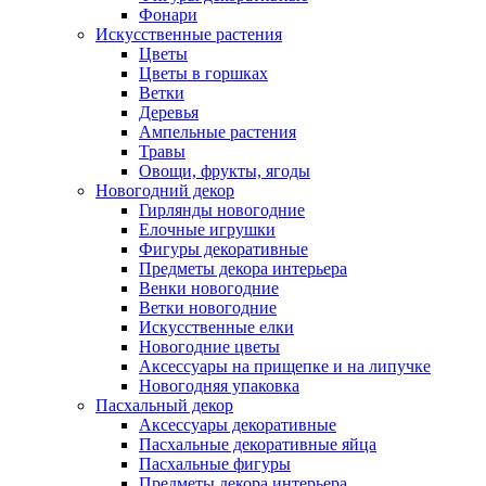
Фонари
Искусственные растения
Цветы
Цветы в горшках
Ветки
Деревья
Ампельные растения
Травы
Овощи, фрукты, ягоды
Новогодний декор
Гирлянды новогодние
Елочные игрушки
Фигуры декоративные
Предметы декора интерьера
Венки новогодние
Ветки новогодние
Искусственные елки
Новогодние цветы
Аксессуары на прищепке и на липучке
Новогодняя упаковка
Пасхальный декор
Аксессуары декоративные
Пасхальные декоративные яйца
Пасхальные фигуры
Предметы декора интерьера