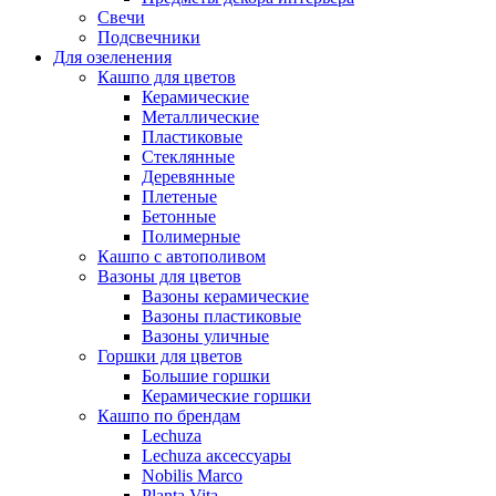
Свечи
Подсвечники
Для озеленения
Кашпо для цветов
Керамические
Металлические
Пластиковые
Стеклянные
Деревянные
Плетеные
Бетонные
Полимерные
Кашпо с автополивом
Вазоны для цветов
Вазоны керамические
Вазоны пластиковые
Вазоны уличные
Горшки для цветов
Большие горшки
Керамические горшки
Кашпо по брендам
Lechuza
Lechuza аксессуары
Nobilis Marco
Planta Vita