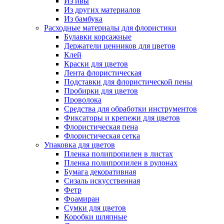
Из ивы
Из других материалов
Из бамбука
Расходные материалы для флористики
Булавки корсажные
Держатели ценников для цветов
Клей
Краски для цветов
Лента флористическая
Подставки для флористической пены
Пробирки для цветов
Проволока
Средства для обработки инструментов
Фиксаторы и крепежи для цветов
Флористическая пена
Флористическая сетка
Упаковка для цветов
Пленка полипропилен в листах
Пленка полипропилен в рулонах
Бумага декоративная
Сизаль искусственная
Фетр
Фоамиран
Сумки для цветов
Коробки шляпные