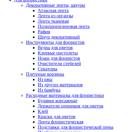
Декоративные ленты, шнуры
Атласная лента
Лента из органзы
Лента тканевая
Полипропиленовая лента
Рафия
Шнур декоративный
Инструменты для флористов
Ведра для цветов
Клеевые пистолеты
Ножи для флористов
Очистители стебелей
Секаторы
Плетеные корзины
Из ивы
Из других материалов
Из бамбука
Расходные материалы для флористики
Булавки корсажные
Держатели ценников для цветов
Клей
Краски для цветов
Лента флористическая
Подставки для флористической пены