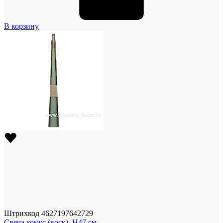
В корзину
Штрихкод
4627197642729
Свеча конус (воск), H47 см