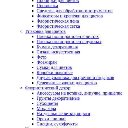
Пробирки для цветов
Проволока
Средства для обработки инструментов
Фиксаторы и крепежи для цветов
Флористическая пена
Флористическая сетка
Упаковка для цветов
Пленка полипропилен в листах
Пленка полипропилен в рулонах
Бумага декоративная
Сизаль искусственная
Фетр
Фоамиран
Сумки для цветов
Коробки шляпные
Другая упаковка для цветов и подарков
Деревянные ящики для цветов
Флористический декор
Аксессуары на вставке, липучке, прищепке
Грунты декоративные
Сухоцветы
Мох, кора
Натуральные ветки, коряги
Орехи, шишки
Специи, сухофрукты