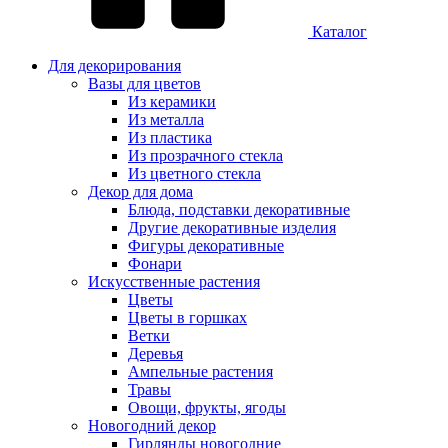
Каталог
Для декорирования
Вазы для цветов
Из керамики
Из металла
Из пластика
Из прозрачного стекла
Из цветного стекла
Декор для дома
Блюда, подставки декоративные
Другие декоративные изделия
Фигуры декоративные
Фонари
Искусственные растения
Цветы
Цветы в горшках
Ветки
Деревья
Ампельные растения
Травы
Овощи, фрукты, ягоды
Новогодний декор
Гирлянды новогодние