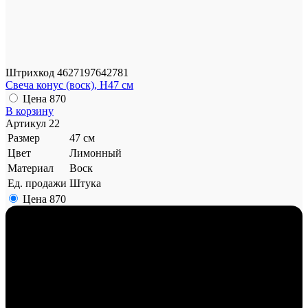
Штрихкод
4627197642781
Свеча конус (воск), H47 см
Цена
870
В корзину
Артикул
22
Размер
47 см
Цвет
Лимонный
Материал
Воск
Ед. продажи
Штука
Цена
870