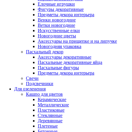
Елочные игрушки
Фигуры декоративные
Предметы декора интерьера
Венки новогодние
Ветки новогодние
Искусственные елки
Новогодние цветы
Аксессуары на прищепке и на липучке
Новогодняя упаковка
Пасхальный декор
Аксессуары декоративные
Пасхальные декоративные яйца
Пасхальные фигуры
Предметы декора интерьера
Свечи
Подсвечники
Для озеленения
Кашпо для цветов
Керамические
Металлические
Пластиковые
Стеклянные
Деревянные
Плетеные
Бетонные