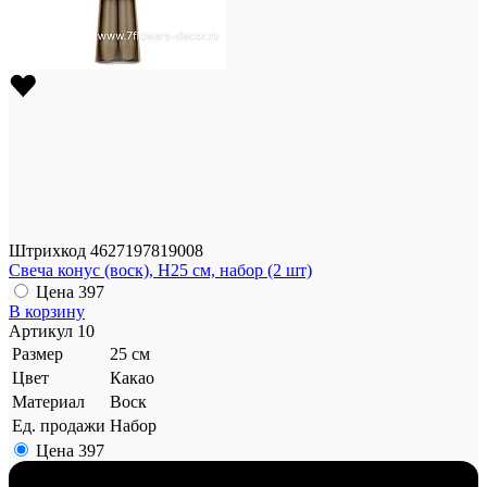
Штрихкод
4627197819008
Свеча конус (воск), H25 см, набор (2 шт)
Цена
397
В корзину
Артикул
10
Размер
25 см
Цвет
Какао
Материал
Воск
Ед. продажи
Набор
Цена
397