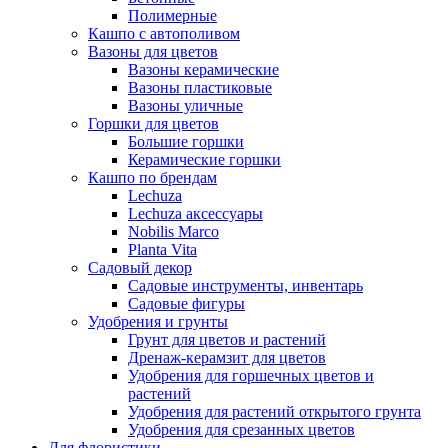
Полимерные
Кашпо с автополивом
Вазоны для цветов
Вазоны керамические
Вазоны пластиковые
Вазоны уличные
Горшки для цветов
Большие горшки
Керамические горшки
Кашпо по брендам
Lechuza
Lechuza аксессуары
Nobilis Marco
Planta Vita
Садовый декор
Садовые инструменты, инвентарь
Садовые фигуры
Удобрения и грунты
Грунт для цветов и растений
Дренаж-керамзит для цветов
Удобрения для горшечных цветов и
растений
Удобрения для растений открытого грунта
Удобрения для срезанных цветов
Для флористики