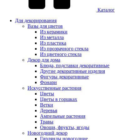
Каталог
Для декорирования
Вазы для цветов
Из керамики
Из металла
Из пластика
Из прозрачного стекла
Из цветного стекла
Декор для дома
Блюда, подставки декоративные
Другие декоративные изделия
Фигуры декоративные
Фонари
Искусственные растения
Цветы
Цветы в горшках
Ветки
Деревья
Ампельные растения
Травы
Овощи, фрукты, ягоды
Новогодний декор
Гирлянды новогодние