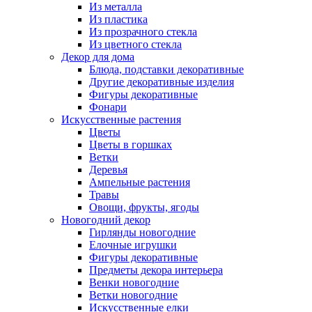
Из металла
Из пластика
Из прозрачного стекла
Из цветного стекла
Декор для дома
Блюда, подставки декоративные
Другие декоративные изделия
Фигуры декоративные
Фонари
Искусственные растения
Цветы
Цветы в горшках
Ветки
Деревья
Ампельные растения
Травы
Овощи, фрукты, ягоды
Новогодний декор
Гирлянды новогодние
Елочные игрушки
Фигуры декоративные
Предметы декора интерьера
Венки новогодние
Ветки новогодние
Искусственные елки