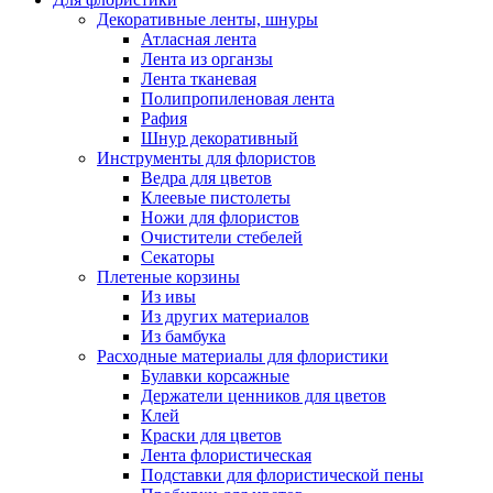
Декоративные ленты, шнуры
Атласная лента
Лента из органзы
Лента тканевая
Полипропиленовая лента
Рафия
Шнур декоративный
Инструменты для флористов
Ведра для цветов
Клеевые пистолеты
Ножи для флористов
Очистители стебелей
Секаторы
Плетеные корзины
Из ивы
Из других материалов
Из бамбука
Расходные материалы для флористики
Булавки корсажные
Держатели ценников для цветов
Клей
Краски для цветов
Лента флористическая
Подставки для флористической пены