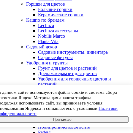
Горшки для цветов
Большие горшки
Керамические горшки
Кашпо по брендам
Lechuza
Lechuza аксессуары
Nobilis Marco
Planta Vita
Садовый декор
Садовые инструменты, инвентарь
Садовые фигуры
Удобрения и грунты
Грунт для цветов и растений
Дренаж-керамзит для цветов
Удобрения для горшечных цветов и
растений
Удобрения для растений открытого грунта
 данном сайте используются файлы cookie и система сбора
Удобрения для срезанных цветов
атистики Яндекс Метрика для анализа трафика.
Для флористики
одолжая использовать сайт, вы принимаете условия
Декоративные ленты, шнуры
пользования Яндекса и соглашаетесь с условиями
Политики
Атласная лента
онфиденциальности
.
Лента из органзы
Принимаю
Лента тканевая
Полипропиленовая лента
Рафия