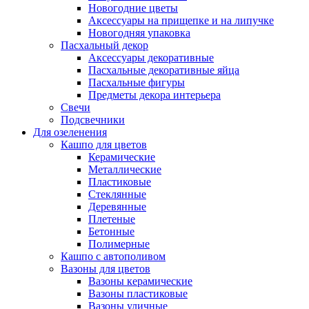
Новогодние цветы
Аксессуары на прищепке и на липучке
Новогодняя упаковка
Пасхальный декор
Аксессуары декоративные
Пасхальные декоративные яйца
Пасхальные фигуры
Предметы декора интерьера
Свечи
Подсвечники
Для озеленения
Кашпо для цветов
Керамические
Металлические
Пластиковые
Стеклянные
Деревянные
Плетеные
Бетонные
Полимерные
Кашпо с автополивом
Вазоны для цветов
Вазоны керамические
Вазоны пластиковые
Вазоны уличные