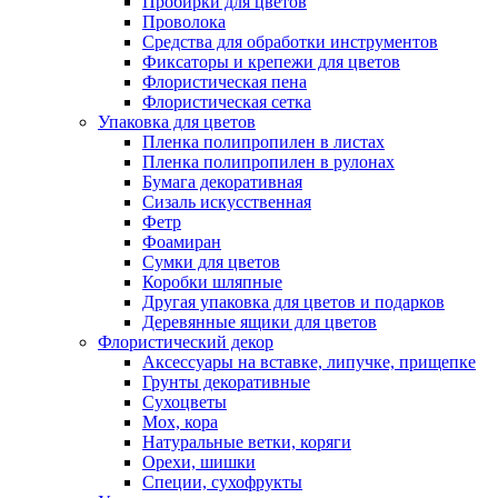
Пробирки для цветов
Проволока
Средства для обработки инструментов
Фиксаторы и крепежи для цветов
Флористическая пена
Флористическая сетка
Упаковка для цветов
Пленка полипропилен в листах
Пленка полипропилен в рулонах
Бумага декоративная
Сизаль искусственная
Фетр
Фоамиран
Сумки для цветов
Коробки шляпные
Другая упаковка для цветов и подарков
Деревянные ящики для цветов
Флористический декор
Аксессуары на вставке, липучке, прищепке
Грунты декоративные
Сухоцветы
Мох, кора
Натуральные ветки, коряги
Орехи, шишки
Специи, сухофрукты