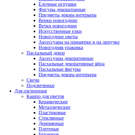
Елочные игрушки
Фигуры декоративные
Предметы декора интерьера
Венки новогодние
Ветки новогодние
Искусственные елки
Новогодние цветы
Аксессуары на прищепке и на липучке
Новогодняя упаковка
Пасхальный декор
Аксессуары декоративные
Пасхальные декоративные яйца
Пасхальные фигуры
Предметы декора интерьера
Свечи
Подсвечники
Для озеленения
Кашпо для цветов
Керамические
Металлические
Пластиковые
Стеклянные
Деревянные
Плетеные
Бетонные