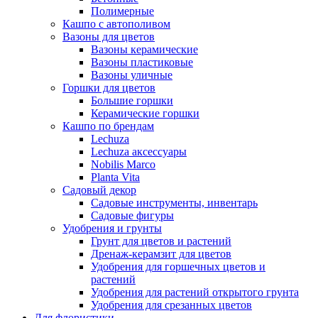
Полимерные
Кашпо с автополивом
Вазоны для цветов
Вазоны керамические
Вазоны пластиковые
Вазоны уличные
Горшки для цветов
Большие горшки
Керамические горшки
Кашпо по брендам
Lechuza
Lechuza аксессуары
Nobilis Marco
Planta Vita
Садовый декор
Садовые инструменты, инвентарь
Садовые фигуры
Удобрения и грунты
Грунт для цветов и растений
Дренаж-керамзит для цветов
Удобрения для горшечных цветов и
растений
Удобрения для растений открытого грунта
Удобрения для срезанных цветов
Для флористики