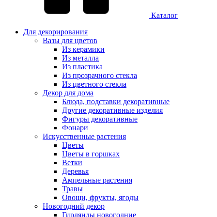
Каталог
Для декорирования
Вазы для цветов
Из керамики
Из металла
Из пластика
Из прозрачного стекла
Из цветного стекла
Декор для дома
Блюда, подставки декоративные
Другие декоративные изделия
Фигуры декоративные
Фонари
Искусственные растения
Цветы
Цветы в горшках
Ветки
Деревья
Ампельные растения
Травы
Овощи, фрукты, ягоды
Новогодний декор
Гирлянды новогодние