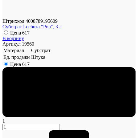
Штрихкод
4008789195609
Субстрат Lechuza "Pon", 3 л
Цена
617
В корзину
Артикул
19560
Материал
Субстрат
Ед. продажи
Штука
Цена
617
1