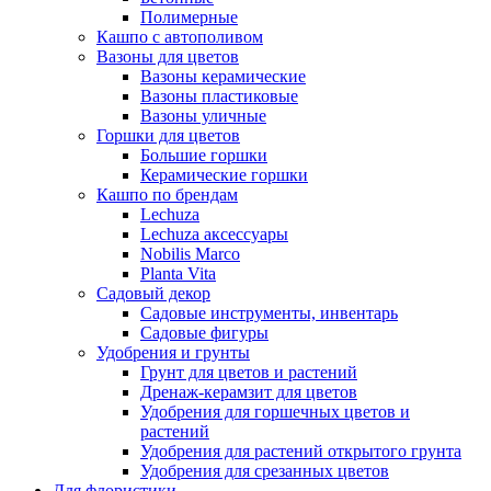
Полимерные
Кашпо с автополивом
Вазоны для цветов
Вазоны керамические
Вазоны пластиковые
Вазоны уличные
Горшки для цветов
Большие горшки
Керамические горшки
Кашпо по брендам
Lechuza
Lechuza аксессуары
Nobilis Marco
Planta Vita
Садовый декор
Садовые инструменты, инвентарь
Садовые фигуры
Удобрения и грунты
Грунт для цветов и растений
Дренаж-керамзит для цветов
Удобрения для горшечных цветов и
растений
Удобрения для растений открытого грунта
Удобрения для срезанных цветов
Для флористики