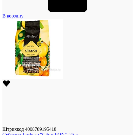
В корзину
Штрихкод
4008789195418
Субстрат Lechuza "Citrus PON", 25 л