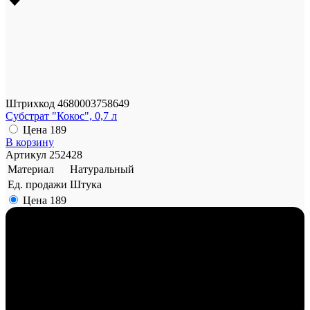
Штрихкод
4680003758649
Субстрат "Кокос", 0,7 л
Цена
189
В корзину
Артикул
252428
Материал
Натуральный
Ед. продажи
Штука
Цена
189