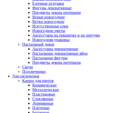
Елочные игрушки
Фигуры декоративные
Предметы декора интерьера
Венки новогодние
Ветки новогодние
Искусственные елки
Новогодние цветы
Аксессуары на прищепке и на липучке
Новогодняя упаковка
Пасхальный декор
Аксессуары декоративные
Пасхальные декоративные яйца
Пасхальные фигуры
Предметы декора интерьера
Свечи
Подсвечники
Для озеленения
Кашпо для цветов
Керамические
Металлические
Пластиковые
Стеклянные
Деревянные
Плетеные
Бетонные