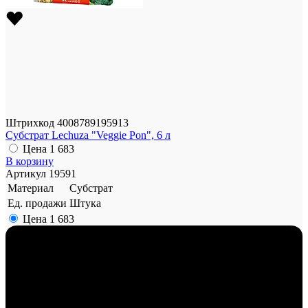
Штрихкод
4008789195913
Субстрат Lechuza "Veggie Pon", 6 л
Цена
1 683
В корзину
Артикул
19591
Материал
Субстрат
Ед. продажи
Штука
Цена
1 683