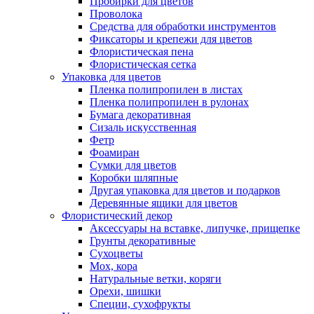
Пробирки для цветов
Проволока
Средства для обработки инструментов
Фиксаторы и крепежи для цветов
Флористическая пена
Флористическая сетка
Упаковка для цветов
Пленка полипропилен в листах
Пленка полипропилен в рулонах
Бумага декоративная
Сизаль искусственная
Фетр
Фоамиран
Сумки для цветов
Коробки шляпные
Другая упаковка для цветов и подарков
Деревянные ящики для цветов
Флористический декор
Аксессуары на вставке, липучке, прищепке
Грунты декоративные
Сухоцветы
Мох, кора
Натуральные ветки, коряги
Орехи, шишки
Специи, сухофрукты