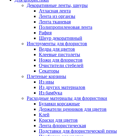
Декоративные ленты, шнуры
Атласная лента
Лента из органзы
Лента тканевая
Полипропиленовая лента
Рафия
Шнур декоративный
Инструменты для флористов
Ведра для цветов
Клеевые пистолеты
Ножи для флористов
Очистители стебелей
Секаторы
Плетеные корзины
Из ивы
Из других материалов
Из бамбука
Расходные материалы для флористики
Булавки корсажные
Держатели ценников для цветов
Клей
Краски для цветов
Лента флористическая
Подставки для флористической пены